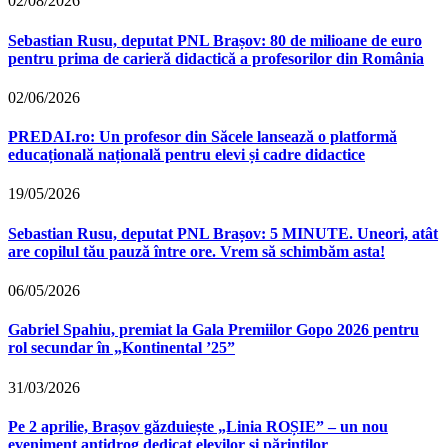
02/08/2026
Sebastian Rusu, deputat PNL Brașov: 80 de milioane de euro
pentru prima de carieră didactică a profesorilor din România
02/06/2026
PREDAI.ro: Un profesor din Săcele lansează o platformă
educațională națională pentru elevi și cadre didactice
19/05/2026
Sebastian Rusu, deputat PNL Brașov: 5 MINUTE. Uneori, atât
are copilul tău pauză între ore. Vrem să schimbăm asta!
06/05/2026
Gabriel Spahiu, premiat la Gala Premiilor Gopo 2026 pentru
rol secundar în „Kontinental ’25”
31/03/2026
Pe 2 aprilie, Brașov găzduiește „Linia ROȘIE” – un nou
eveniment antidrog dedicat elevilor și părinților