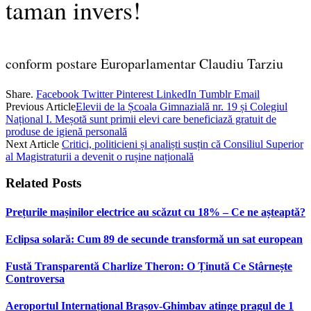
taman invers!
conform postare Europarlamentar Claudiu Tarziu
Share.
Facebook
Twitter
Pinterest
LinkedIn
Tumblr
Email
Previous Article
Elevii de la Școala Gimnazială nr. 19 și Colegiul
Național I. Meșotă sunt primii elevi care beneficiază gratuit de
produse de igienă personală
Next Article
Critici, politicieni și analiști susțin că Consiliul Superior
al Magistraturii a devenit o rușine națională
Related
Posts
Prețurile mașinilor electrice au scăzut cu 18% – Ce ne așteaptă?
Eclipsa solară: Cum 89 de secunde transformă un sat european
Fustă Transparentă Charlize Theron: O Ținută Ce Stârnește
Controversa
Aeroportul Internațional Brașov‑Ghimbav atinge pragul de 1