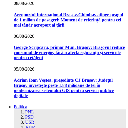
08/08/2026
Aeroportul Internațional Brașov‑Ghimbav atinge pragul
de 1 milion de pasageri: Moment de referință pentru cel
mai tânăr aeroport al țării
06/08/2026
George Scripcaru, primar Mun. Brașov: Brașovul reduce
consumul de energie, fără a afecta siguranța și serviciile
pentru cetățeni
05/08/2026
Adrian Ioan Veștea, președinte CJ Brașov: Județul
Brașov investește peste 1,88 milioane de lei în
modernizarea sistemului GIS pentru servicii publice
digitale
Politica
PNL
PSD
USR
AUR