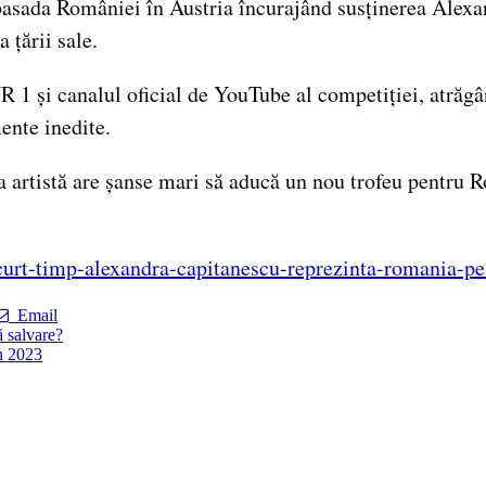
asada României în Austria încurajând susținerea Alexan
 țării sale.
R 1 și canalul oficial de YouTube al competiției, atrăgâ
ente inedite.
a artistă are șanse mari să aducă un nou trofeu pentru R
scurt-timp-alexandra-capitanescu-reprezinta-romania-p
Email
 salvare?
în 2023