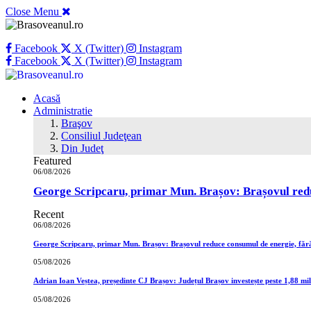
Close Menu
Facebook
X (Twitter)
Instagram
Facebook
X (Twitter)
Instagram
Acasă
Administratie
Braşov
Consiliul Judeţean
Din Judeţ
Featured
06/08/2026
George Scripcaru, primar Mun. Brașov: Brașovul reduce
Recent
06/08/2026
George Scripcaru, primar Mun. Brașov: Brașovul reduce consumul de energie, fără a
05/08/2026
Adrian Ioan Veștea, președinte CJ Brașov: Județul Brașov investește peste 1,88 mili
05/08/2026