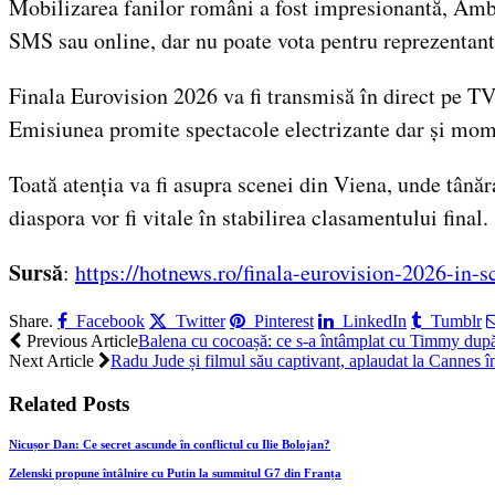
Mobilizarea fanilor români a fost impresionantă, Amb
SMS sau online, dar nu poate vota pentru reprezentanta
Finala Eurovision 2026 va fi transmisă în direct pe TV
Emisiunea promite spectacole electrizante dar și mom
Toată atenția va fi asupra scenei din Viena, unde tânăr
diaspora vor fi vitale în stabilirea clasamentului final.
Sursă
:
https://hotnews.ro/finala-eurovision-2026-in-
Share.
Facebook
Twitter
Pinterest
LinkedIn
Tumblr
Previous Article
Balena cu cocoașă: ce s-a întâmplat cu Timmy după
Next Article
Radu Jude și filmul său captivant, aplaudat la Cannes 
Related
Posts
Nicușor Dan: Ce secret ascunde în conflictul cu Ilie Bolojan?
Zelenski propune întâlnire cu Putin la summitul G7 din Franța