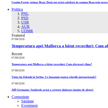
Cosmin Feroiu, primar Bran: Două noi străzi asfaltate în comuna Bran prin prog
Politica
PNL
PSD
USR
AUR
UDMR
Featured
07/08/2026
Temperatura apei Mallorca a bătut recorduri: Cum a
Recent
07/08/2026
Temperatura apei Mallorca a bătut recorduri: Cum afectează clima?
07/08/2026
Vizita lui Zelenski în Serbia: Ce înseamnă pentru relațiile internaționale?
07/08/2026
AfD Germania: Sondajele arată o creștere uluitoare înainte de alegeri
Comunitate
Sănătate
Eveniment