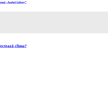
ramul „Anghel Saligny”
fectează clima?