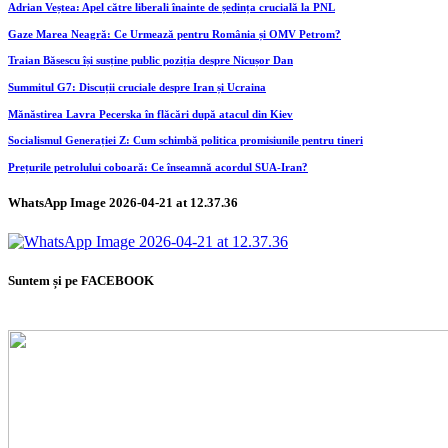
Adrian Veștea: Apel către liberali înainte de ședința crucială la PNL
Gaze Marea Neagră: Ce Urmează pentru România și OMV Petrom?
Traian Băsescu își susține public poziția despre Nicușor Dan
Summitul G7: Discuții cruciale despre Iran și Ucraina
Mănăstirea Lavra Pecerska în flăcări după atacul din Kiev
Socialismul Generației Z: Cum schimbă politica promisiunile pentru tineri
Prețurile petrolului coboară: Ce înseamnă acordul SUA-Iran?
WhatsApp Image 2026-04-21 at 12.37.36
Suntem și pe FACEBOOK