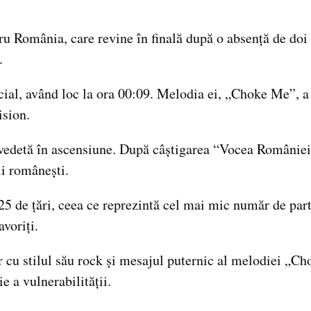
u România, care revine în finală după o absență de doi 
.
al, având loc la ora 00:09. Melodia ei, „Choke Me”, a d
ision.
vedetă în ascensiune. După câștigarea “Vocea României”
ii românești.
5 de țări, ceea ce reprezintă cel mai mic număr de parti
avoriți.
lor cu stilul său rock și mesajul puternic al melodiei „C
ie a vulnerabilității.