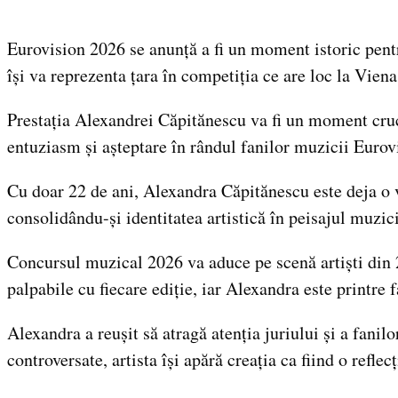
Eurovision 2026 se anunță a fi un moment istoric pentr
își va reprezenta țara în competiția ce are loc la Viena
Prestația Alexandrei Căpitănescu va fi un moment cruci
entuziasm și așteptare în rândul fanilor muzicii Eurov
Cu doar 22 de ani, Alexandra Căpitănescu este deja o 
consolidându-și identitatea artistică în peisajul muzic
Concursul muzical 2026 va aduce pe scenă artiști din 2
palpabile cu fiecare ediție, iar Alexandra este printre f
Alexandra a reușit să atragă atenția juriului și a fani
controversate, artista își apără creația ca fiind o reflecț