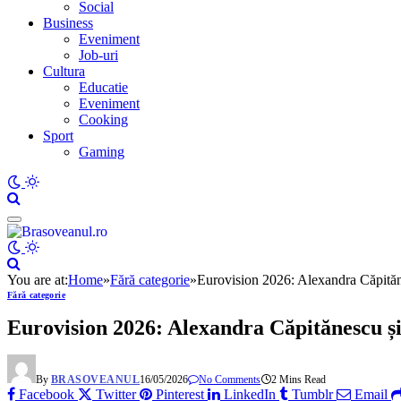
Social
Business
Eveniment
Job-uri
Cultura
Educatie
Eveniment
Cooking
Sport
Gaming
You are at:
Home
»
Fără categorie
»
Eurovision 2026: Alexandra Căpităn
Fără categorie
Eurovision 2026: Alexandra Căpitănescu și
By
BRASOVEANUL
16/05/2026
No Comments
2 Mins Read
Facebook
Twitter
Pinterest
LinkedIn
Tumblr
Email