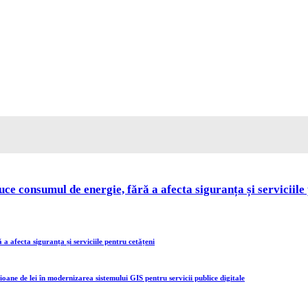
 consumul de energie, fără a afecta siguranța și serviciile 
 afecta siguranța și serviciile pentru cetățeni
oane de lei în modernizarea sistemului GIS pentru servicii publice digitale