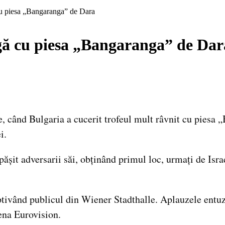
cu piesa „Bangaranga” de Dara
igă cu piesa „Bangaranga” de Dar
 când Bulgaria a cucerit trofeul mult râvnit cu piesa „
i.
ășit adversarii săi, obținând primul loc, urmați de Isra
tivând publicul din Wiener Stadthalle. Aplauzele entuzi
ena Eurovision.