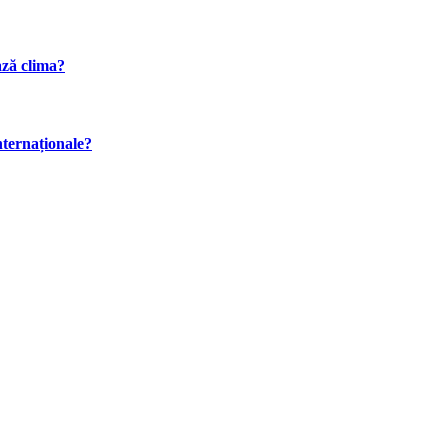
ază clima?
internaționale?