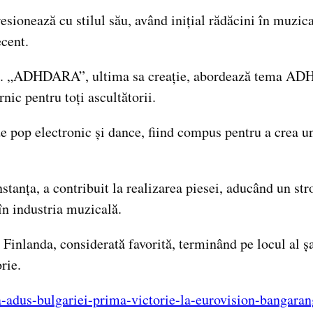
ionează cu stilul său, având inițial rădăcini în muzica
ecent.
xă. „ADHDARA”, ultima sa creație, abordează tema ADHD
ic pentru toți ascultătorii.
 pop electronic și dance, fiind compus pentru a crea un
anța, a contribuit la realizarea piesei, aducând un stro
în industria muzicală.
Finlanda, considerată favorită, terminând pe locul al șa
rie.
re-a-adus-bulgariei-prima-victorie-la-eurovision-bang