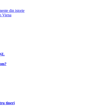
nte din istorie
în Viena
PNL
rom?
ru tineri