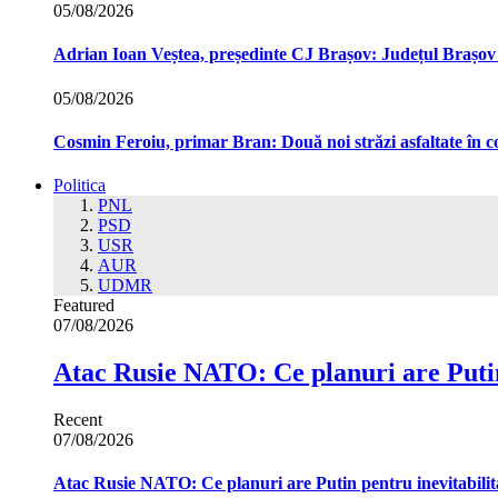
05/08/2026
Adrian Ioan Veștea, președinte CJ Brașov: Județul Brașov in
05/08/2026
Cosmin Feroiu, primar Bran: Două noi străzi asfaltate î
Politica
PNL
PSD
USR
AUR
UDMR
Featured
07/08/2026
Atac Rusie NATO: Ce planuri are Putin
Recent
07/08/2026
Atac Rusie NATO: Ce planuri are Putin pentru inevitabilit