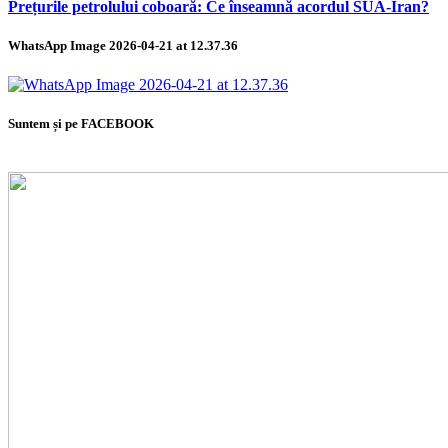
Prețurile petrolului coboară: Ce înseamnă acordul SUA-Iran?
WhatsApp Image 2026-04-21 at 12.37.36
Suntem și pe FACEBOOK