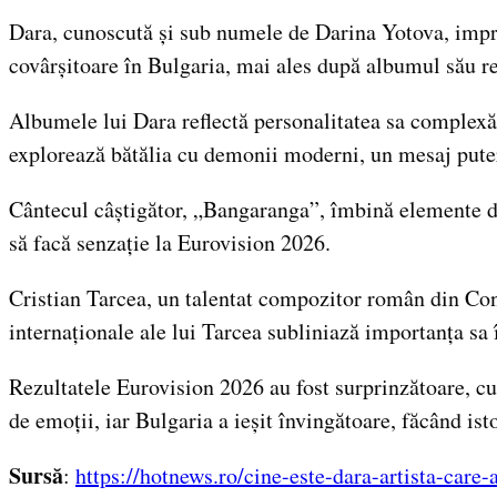
Dara, cunoscută și sub numele de Darina Yotova, impres
covârșitoare în Bulgaria, mai ales după albumul său r
Albumele lui Dara reflectă personalitatea sa comple
explorează bătălia cu demonii moderni, un mesaj putern
Cântecul câștigător, „Bangaranga”, îmbină elemente de
să facă senzație la Eurovision 2026.
Cristian Tarcea, un talentat compozitor român din Const
internaționale ale lui Tarcea subliniază importanța sa 
Rezultatele Eurovision 2026 au fost surprinzătoare, cu 
de emoții, iar Bulgaria a ieșit învingătoare, făcând isto
Sursă
:
https://hotnews.ro/cine-este-dara-artista-ca