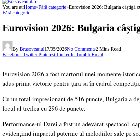
You are at:
Home
»
Fără categorie
»
Eurovision 2026: Bulgaria câștigă 
Fără categorie
Eurovision 2026: Bulgaria câșt
By
Brasoveanul
17/05/2026
No Comments
2 Mins Read
Facebook
Twitter
Pinterest
LinkedIn
Tumblr
Email
Eurovision 2026 a fost martorul unei momente istorice,
adus prima victorie pentru țara sa în cadrul competiție
Cu un total impresionant de 516 puncte, Bulgaria a dep
locul al treilea cu 296 de puncte.
Performance-ul Darei a fost un adevărat spectacol, cap
evidențiind impactul puternic al melodiilor sale pe sc