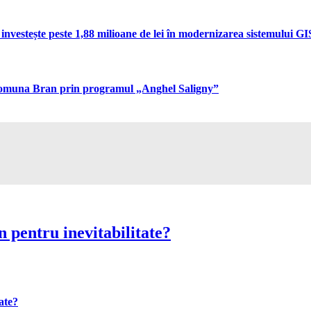
vestește peste 1,88 milioane de lei în modernizarea sistemului GIS 
n comuna Bran prin programul „Anghel Saligny”
 pentru inevitabilitate?
ate?