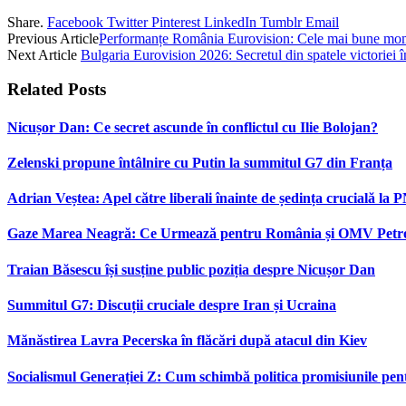
Share.
Facebook
Twitter
Pinterest
LinkedIn
Tumblr
Email
Previous Article
Performanțe România Eurovision: Cele mai bune mome
Next Article
Bulgaria Eurovision 2026: Secretul din spatele victoriei 
Related
Posts
Nicușor Dan: Ce secret ascunde în conflictul cu Ilie Bolojan?
Zelenski propune întâlnire cu Putin la summitul G7 din Franța
Adrian Veștea: Apel către liberali înainte de ședința crucială la 
Gaze Marea Neagră: Ce Urmează pentru România și OMV Pet
Traian Băsescu își susține public poziția despre Nicușor Dan
Summitul G7: Discuții cruciale despre Iran și Ucraina
Mănăstirea Lavra Pecerska în flăcări după atacul din Kiev
Socialismul Generației Z: Cum schimbă politica promisiunile pent