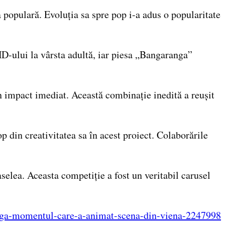
 populară. Evoluția sa spre pop i-a adus o popularitate
-ului la vârsta adultă, iar piesa „Bangaranga”
 impact imediat. Această combinație inedită a reușit
p din creativitatea sa în acest proiect. Colaborările
selea. Aceasta competiție a fost un veritabil carusel
aranga-momentul-care-a-animat-scena-din-viena-2247998