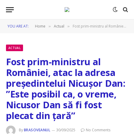
YOU ARE AT:
Home
Actual
Fost prim-ministru al României, atac la adresa președintelui Nicușor Dan: ”Este posibil ca, o vreme, Nicusor Dan să fi fost plecat din țară”
»
»
ACTUAL
Fost prim-ministru al
României, atac la adresa
președintelui Nicușor Dan:
”Este posibil ca, o vreme,
Nicusor Dan să fi fost
plecat din țară”
By
BRASOVEANUL
30/09/2025
No Comments