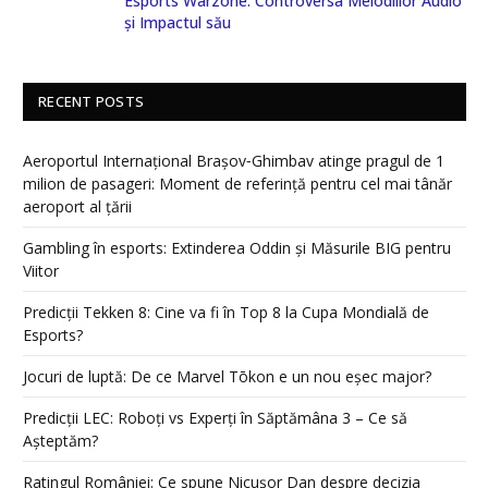
Esports Warzone: Controversa Melodiilor Audio
și Impactul său
RECENT POSTS
Aeroportul Internațional Brașov‑Ghimbav atinge pragul de 1
milion de pasageri: Moment de referință pentru cel mai tânăr
aeroport al țării
Gambling în esports: Extinderea Oddin și Măsurile BIG pentru
Viitor
Predicții Tekken 8: Cine va fi în Top 8 la Cupa Mondială de
Esports?
Jocuri de luptă: De ce Marvel Tōkon e un nou eșec major?
Predicții LEC: Roboți vs Experți în Săptămâna 3 – Ce să
Așteptăm?
Ratingul României: Ce spune Nicușor Dan despre decizia