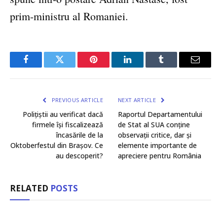
prim-ministru al Romaniei.
Facebook
Twitter
Pinterest
LinkedIn
Tumblr
Email
PREVIOUS ARTICLE
NEXT ARTICLE
Polițiștii au verificat dacă
Raportul Departamentului
firmele își fiscalizează
de Stat al SUA conține
încasările de la
observații critice, dar și
Oktoberfestul din Brașov. Ce
elemente importante de
au descoperit?
apreciere pentru România
RELATED
POSTS