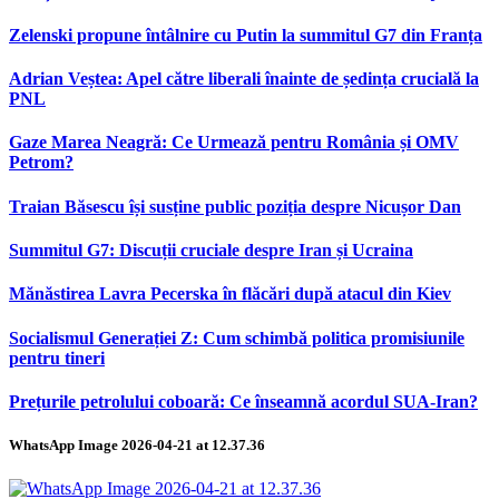
Zelenski propune întâlnire cu Putin la summitul G7 din Franța
Adrian Veștea: Apel către liberali înainte de ședința crucială la
PNL
Gaze Marea Neagră: Ce Urmează pentru România și OMV
Petrom?
Traian Băsescu își susține public poziția despre Nicușor Dan
Summitul G7: Discuții cruciale despre Iran și Ucraina
Mănăstirea Lavra Pecerska în flăcări după atacul din Kiev
Socialismul Generației Z: Cum schimbă politica promisiunile
pentru tineri
Prețurile petrolului coboară: Ce înseamnă acordul SUA-Iran?
WhatsApp Image 2026-04-21 at 12.37.36