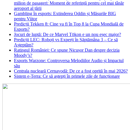
milion de pasageri: Moment de referință pentru cel mai tânăr
aeroport al țării
Gambling în esports: Extinderea Oddin și Măsurile BIG
pentru Viitor
Predicții Tekken 8: Cine va fi în Top 8 la Cupa Mondială de
Esports?
Jocuri de luptă: De ce Marvel Tōkon e un nou eșec major?
Predicții LEC: Roboți vs Experți în Săptămâna 3 – Ce să
Așteptăm?
Ratingul României: Ce spune Nicușor Dan despre decizia
Moody’s?
Esports Warzone: Controversa Melodiilor Audio și Impactul
său
Centrala nucleară Cernavodă: De ce a fost oprită în mai 2026?
Sistem e-Terra: Ce să aștepți în primele zile de funcționare