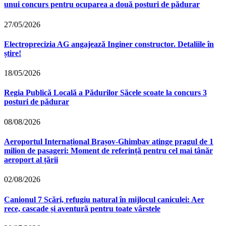
unui concurs pentru ocuparea a două posturi de pădurar
27/05/2026
Electroprecizia AG angajează Inginer constructor. Detaliile în
știre!
18/05/2026
Regia Publică Locală a Pădurilor Săcele scoate la concurs 3
posturi de pădurar
08/08/2026
Aeroportul Internațional Brașov‑Ghimbav atinge pragul de 1
milion de pasageri: Moment de referință pentru cel mai tânăr
aeroport al țării
02/08/2026
Canionul 7 Scări, refugiu natural în mijlocul caniculei: Aer
rece, cascade și aventură pentru toate vârstele