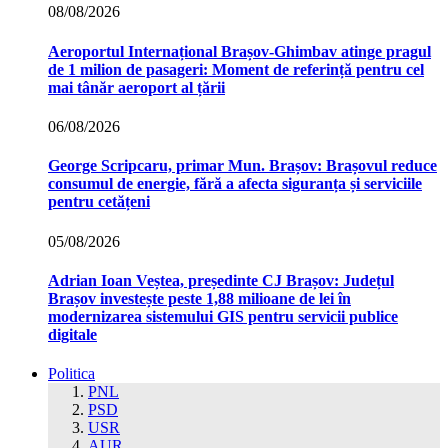
08/08/2026
Aeroportul Internațional Brașov‑Ghimbav atinge pragul
de 1 milion de pasageri: Moment de referință pentru cel
mai tânăr aeroport al țării
06/08/2026
George Scripcaru, primar Mun. Brașov: Brașovul reduce
consumul de energie, fără a afecta siguranța și serviciile
pentru cetățeni
05/08/2026
Adrian Ioan Veștea, președinte CJ Brașov: Județul
Brașov investește peste 1,88 milioane de lei în
modernizarea sistemului GIS pentru servicii publice
digitale
Politica
PNL
PSD
USR
AUR