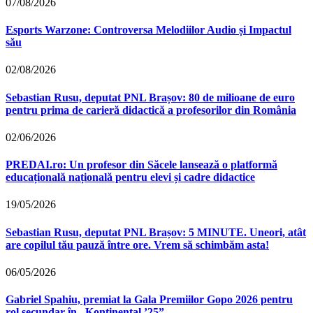
07/08/2026
Esports Warzone: Controversa Melodiilor Audio și Impactul
său
02/08/2026
Sebastian Rusu, deputat PNL Brașov: 80 de milioane de euro
pentru prima de carieră didactică a profesorilor din România
02/06/2026
PREDAI.ro: Un profesor din Săcele lansează o platformă
educațională națională pentru elevi și cadre didactice
19/05/2026
Sebastian Rusu, deputat PNL Brașov: 5 MINUTE. Uneori, atât
are copilul tău pauză între ore. Vrem să schimbăm asta!
06/05/2026
Gabriel Spahiu, premiat la Gala Premiilor Gopo 2026 pentru
rol secundar în „Kontinental ’25”