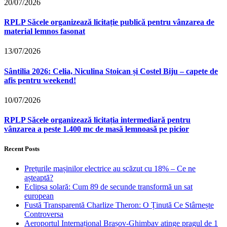
20/07/2026
RPLP Săcele organizează licitație publică pentru vânzarea de
material lemnos fasonat
13/07/2026
Sântilia 2026: Celia, Niculina Stoican și Costel Biju – capete de
afis pentru weekend!
10/07/2026
RPLP Săcele organizează licitația intermediară pentru
vânzarea a peste 1.400 mc de masă lemnoasă pe picior
Recent Posts
Prețurile mașinilor electrice au scăzut cu 18% – Ce ne
așteaptă?
Eclipsa solară: Cum 89 de secunde transformă un sat
european
Fustă Transparentă Charlize Theron: O Ținută Ce Stârnește
Controversa
Aeroportul Internațional Brașov‑Ghimbav atinge pragul de 1