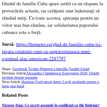
Ghidul de familie Cuba apare astfel ca un răspuns la
provocările actuale, iar cetățenii sunt îndemnați să
rămână uniți. Cu toate acestea, speranța pentru un
viitor mai bun rămâne, iar solidaritatea poporului
cubanez este o forță.
Sursă
:
https://hotnews.ro/ghid-de-familie-cuba-isi-
invata-cetatenii-cum-sa-supravietuiasca-unui-
eventual-atac-american-2247797
Share.
Facebook
Twitter
Pinterest
LinkedIn
Tumblr
Email
Previous Article
Alexandra Căpitănescu Eurovision 2026: Detalii
neștiute despre prestație
Next Article
Harrison Ford mesaj tineri: Lecții profunde pentru o
lume mai bună
Related
Posts
Nicușor Dan: Ce secret ascunde în conflictul cu Ilie Bolojan?