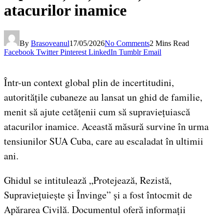
atacurilor inamice
By
Brasoveanul
17/05/2026
No Comments
2 Mins Read
Facebook
Twitter
Pinterest
LinkedIn
Tumblr
Email
Într-un context global plin de incertitudini,
autoritățile cubaneze au lansat un ghid de familie,
menit să ajute cetățenii cum să supraviețuiască
atacurilor inamice. Această măsură survine în urma
tensiunilor SUA Cuba, care au escaladat în ultimii
ani.
Ghidul se intitulează „Protejează, Rezistă,
Supraviețuiește și Învinge” și a fost întocmit de
Apărarea Civilă. Documentul oferă informații