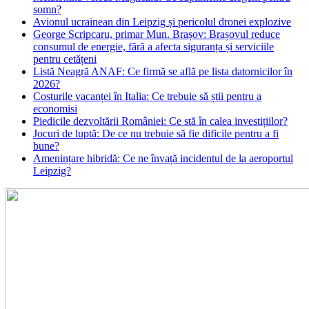
somn?
Avionul ucrainean din Leipzig și pericolul dronei explozive
George Scripcaru, primar Mun. Brașov: Brașovul reduce
consumul de energie, fără a afecta siguranța și serviciile
pentru cetățeni
Listă Neagră ANAF: Ce firmă se află pe lista datornicilor în
2026?
Costurile vacanței în Italia: Ce trebuie să știi pentru a
economisi
Piedicile dezvoltării României: Ce stă în calea investițiilor?
Jocuri de luptă: De ce nu trebuie să fie dificile pentru a fi
bune?
Amenințare hibridă: Ce ne învață incidentul de la aeroportul
Leipzig?