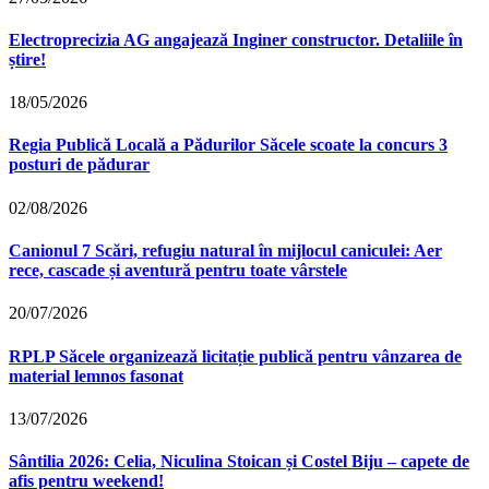
Electroprecizia AG angajează Inginer constructor. Detaliile în
știre!
18/05/2026
Regia Publică Locală a Pădurilor Săcele scoate la concurs 3
posturi de pădurar
02/08/2026
Canionul 7 Scări, refugiu natural în mijlocul caniculei: Aer
rece, cascade și aventură pentru toate vârstele
20/07/2026
RPLP Săcele organizează licitație publică pentru vânzarea de
material lemnos fasonat
13/07/2026
Sântilia 2026: Celia, Niculina Stoican și Costel Biju – capete de
afis pentru weekend!