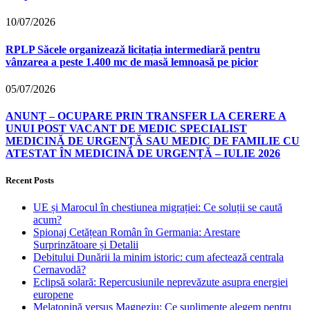
10/07/2026
RPLP Săcele organizează licitația intermediară pentru
vânzarea a peste 1.400 mc de masă lemnoasă pe picior
05/07/2026
ANUNȚ – OCUPARE PRIN TRANSFER LA CERERE A
UNUI POST VACANT DE MEDIC SPECIALIST
MEDICINĂ DE URGENȚĂ SAU MEDIC DE FAMILIE CU
ATESTAT ÎN MEDICINĂ DE URGENȚĂ – IULIE 2026
Recent Posts
UE și Marocul în chestiunea migrației: Ce soluții se caută
acum?
Spionaj Cetățean Român în Germania: Arestare
Surprinzătoare și Detalii
Debitului Dunării la minim istoric: cum afectează centrala
Cernavodă?
Eclipsă solară: Repercusiunile neprevăzute asupra energiei
europene
Melatonină versus Magneziu: Ce suplimente alegem pentru