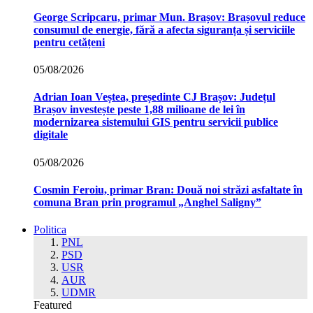
George Scripcaru, primar Mun. Brașov: Brașovul reduce
consumul de energie, fără a afecta siguranța și serviciile
pentru cetățeni
05/08/2026
Adrian Ioan Veștea, președinte CJ Brașov: Județul
Brașov investește peste 1,88 milioane de lei în
modernizarea sistemului GIS pentru servicii publice
digitale
05/08/2026
Cosmin Feroiu, primar Bran: Două noi străzi asfaltate în
comuna Bran prin programul „Anghel Saligny”
Politica
PNL
PSD
USR
AUR
UDMR
Featured