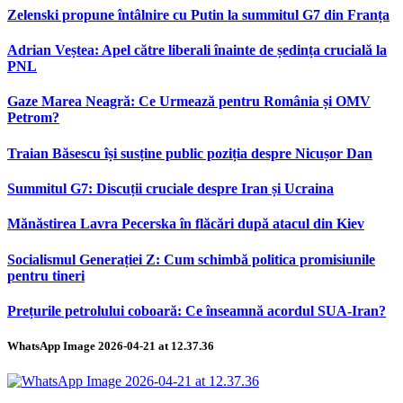
Zelenski propune întâlnire cu Putin la summitul G7 din Franța
Adrian Veștea: Apel către liberali înainte de ședința crucială la
PNL
Gaze Marea Neagră: Ce Urmează pentru România și OMV
Petrom?
Traian Băsescu își susține public poziția despre Nicușor Dan
Summitul G7: Discuții cruciale despre Iran și Ucraina
Mănăstirea Lavra Pecerska în flăcări după atacul din Kiev
Socialismul Generației Z: Cum schimbă politica promisiunile
pentru tineri
Prețurile petrolului coboară: Ce înseamnă acordul SUA-Iran?
WhatsApp Image 2026-04-21 at 12.37.36