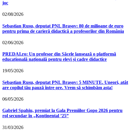
joc
02/08/2026
Sebastian Rusu, deputat PNL Brașov: 80 de milioane de euro
pentru prima de carieră didactică a profesorilor din România
02/06/2026
PREDAI.ro: Un profesor din Săcele lansează o platformă
educațională națională pentru elevi și cadre didactice
19/05/2026
Sebastian Rusu, deputat PNL Brașov: 5 MINUTE. Uneori, atât
are copilul tău pauză între ore. Vrem să schimbăm asta!
06/05/2026
Gabriel Spahiu, premiat la Gala Premiilor Gopo 2026 pentru
rol secundar în „Kontinental ’25”
31/03/2026