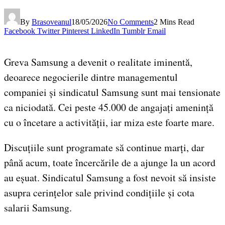
By
Brasoveanul
18/05/2026
No Comments
2 Mins Read
Facebook
Twitter
Pinterest
LinkedIn
Tumblr
Email
Greva Samsung a devenit o realitate iminentă,
deoarece negocierile dintre managementul
companiei și sindicatul Samsung sunt mai tensionate
ca niciodată. Cei peste 45.000 de angajați amenință
cu o încetare a activității, iar miza este foarte mare.
Discuțiile sunt programate să continue marți, dar
până acum, toate încercările de a ajunge la un acord
au eșuat. Sindicatul Samsung a fost nevoit să insiste
asupra cerințelor sale privind condițiile și cota
salarii Samsung.