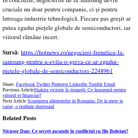
cruciale nu doar pentru companie, ci și pentru
întreaga industrie tehnologică. Fiecare pas greșit ar
putea zgudui piețele globale de semiconductori, iar
viitorul rămâne incert.
Sursă
:
https://hotnews.ro/negocieri-frenetice-la-
samsung-pentru-a-evita-o-greva-ce-ar-zgudui-
pietele-globale-de-semiconductori-2248961
Share.
Facebook
Twitter
Pinterest
LinkedIn
Tumblr
Email
Previous Article
Shakira victorie în instanță: Ce înseamnă pentru
viitorul ei financiar?
Next Article
Scumpirea alimentelor in Romania: De la mere la
carne, o realitate dureroasă
Related
Posts
Nicușor Dan: Ce secret ascunde în conflictul cu Ilie Bolojan?