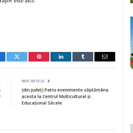
rașov este aici:
cebook
Twitter
Pinterest
LinkedIn
Tumblr
Email
E
NEXT ARTICLE
a
(din județ) Patru evenimente săptămâna
v
acesta la Centrul Multicultural și
Educațional Săcele