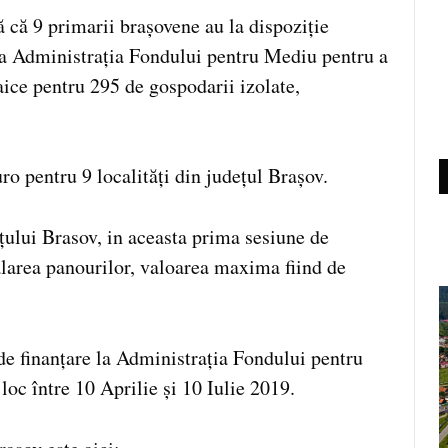
ă 9 primarii brașovene au la dispoziție
a Administrația Fondului pentru Mediu pentru a
taice pentru 295 de gospodarii izolate,
ro pentru 9 localități din județul Brașov.
ețului Brasov, in aceasta prima sesiune de
talarea panourilor, valoarea maxima fiind de
de finanțare la Administrația Fondului pentru
loc între 10 Aprilie și 10 Iulie 2019.