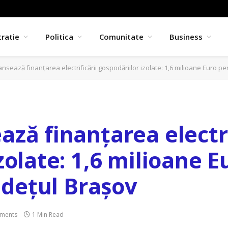
ratie
Politica
Comunitate
Business
nsează finanțarea electrificării gospodăriilor izolate: 1,6 milioane Euro pen
ză finanțarea electri
zolate: 1,6 milioane 
județul Brașov
ments
1 Min Read