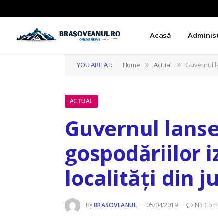
Acasă
Administ
YOU ARE AT:
Home
Actual
Guvernul la
»
»
ACTUAL
Guvernul lansea
gospodăriilor i
localități din 
By
BRASOVEANUL
05/04/2019
No Com