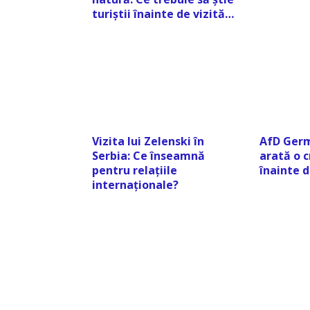
turiștii înainte de vizită…
Vizita lui Zelenski în
AfD Germ
Serbia: Ce înseamnă
arată o c
pentru relațiile
înainte d
internaționale?