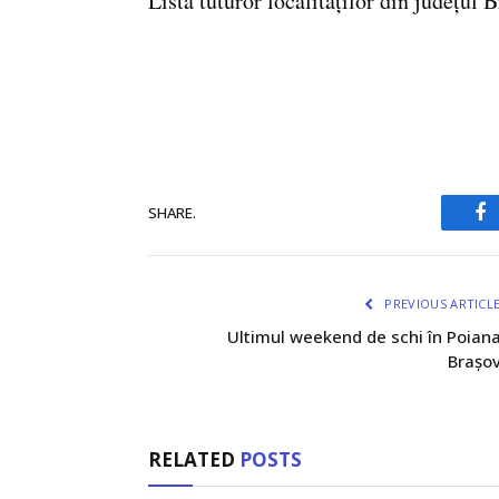
Lista tuturor localităților din județul B
SHARE.
Fa
PREVIOUS ARTICL
Ultimul weekend de schi în Poian
Brașo
RELATED
POSTS