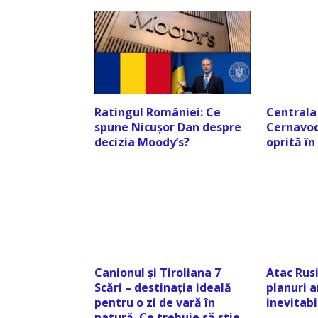
Ratingul României: Ce
Centrala
spune Nicușor Dan despre
Cernavod
decizia Moody’s?
oprită în
Canionul și Tiroliana 7
Atac Rus
Scări – destinația ideală
planuri a
pentru o zi de vară în
inevitabi
natură. Ce trebuie să știe