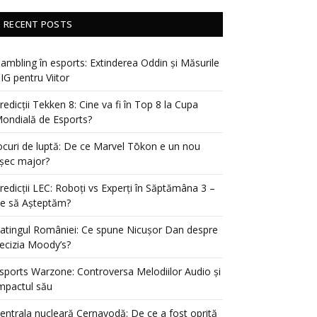
RECENT POSTS
ambling în esports: Extinderea Oddin și Măsurile
IG pentru Viitor
redicții Tekken 8: Cine va fi în Top 8 la Cupa
ondială de Esports?
ocuri de luptă: De ce Marvel Tōkon e un nou
șec major?
redicții LEC: Roboți vs Experți în Săptămâna 3 –
e să Așteptăm?
atingul României: Ce spune Nicușor Dan despre
ecizia Moody’s?
sports Warzone: Controversa Melodiilor Audio și
mpactul său
entrala nucleară Cernavodă: De ce a fost oprită