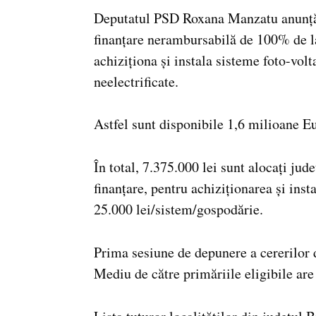
Deputatul PSD Roxana Manzatu anunță c
finanțare nerambursabilă de 100% de l
achiziționa și instala sisteme foto-vol
neelectrificate.
Astfel sunt disponibile 1,6 milioane Eu
În total, 7.375.000 lei sunt alocați jud
finanțare, pentru achiziționarea și ins
25.000 lei/sistem/gospodărie.
Prima sesiune de depunere a cererilor 
Mediu de către primăriile eligibile are 