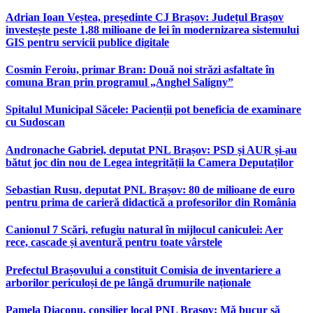
Adrian Ioan Veștea, președinte CJ Brașov: Județul Brașov
investește peste 1,88 milioane de lei în modernizarea sistemului
GIS pentru servicii publice digitale
Cosmin Feroiu, primar Bran: Două noi străzi asfaltate în
comuna Bran prin programul „Anghel Saligny”
Spitalul Municipal Săcele: Pacienții pot beneficia de examinare
cu Sudoscan
Andronache Gabriel, deputat PNL Brașov: PSD și AUR și-au
bătut joc din nou de Legea integrității la Camera Deputaților
Sebastian Rusu, deputat PNL Brașov: 80 de milioane de euro
pentru prima de carieră didactică a profesorilor din România
Canionul 7 Scări, refugiu natural în mijlocul caniculei: Aer
rece, cascade și aventură pentru toate vârstele
Prefectul Brașovului a constituit Comisia de inventariere a
arborilor periculoși de pe lângă drumurile naționale
Pamela Diaconu, consilier local PNL Brașov: Mă bucur să