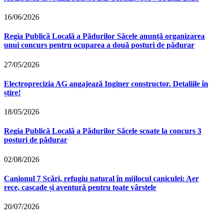
16/06/2026
Regia Publică Locală a Pădurilor Săcele anunță organizarea
unui concurs pentru ocuparea a două posturi de pădurar
27/05/2026
Electroprecizia AG angajează Inginer constructor. Detaliile în
știre!
18/05/2026
Regia Publică Locală a Pădurilor Săcele scoate la concurs 3
posturi de pădurar
02/08/2026
Canionul 7 Scări, refugiu natural în mijlocul caniculei: Aer
rece, cascade și aventură pentru toate vârstele
20/07/2026