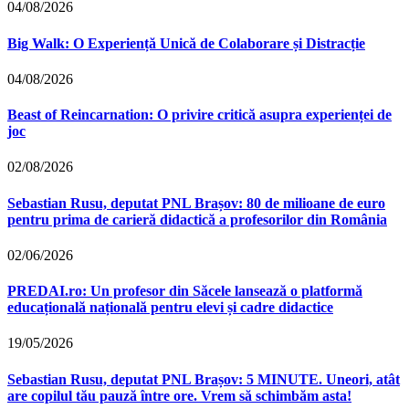
04/08/2026
Big Walk: O Experiență Unică de Colaborare și Distracție
04/08/2026
Beast of Reincarnation: O privire critică asupra experienței de
joc
02/08/2026
Sebastian Rusu, deputat PNL Brașov: 80 de milioane de euro
pentru prima de carieră didactică a profesorilor din România
02/06/2026
PREDAI.ro: Un profesor din Săcele lansează o platformă
educațională națională pentru elevi și cadre didactice
19/05/2026
Sebastian Rusu, deputat PNL Brașov: 5 MINUTE. Uneori, atât
are copilul tău pauză între ore. Vrem să schimbăm asta!