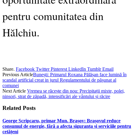
pentru comunitatea din
Hălchiu.
Share.
Facebook
Twitter
Pinterest
LinkedIn
Tumblr
Email
Previous Article
Bunești: Primarul Roxana Pălășan face lumină în
scandal artificial creat in jurul Regulamentului de pășunat al
comunei
Next Article
Vremea se răcește din nou: Precipitații mixte, polei,
ninsori, strat de zăpadă, intensificări ale vântului și răcire
Related
Posts
George Scripcaru, primar Mun. Brașov: Brașovul reduce
consumul de energie, fără a afecta siguranța și serviciile pentru
cetățeni