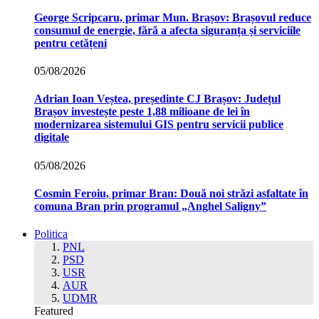
George Scripcaru, primar Mun. Brașov: Brașovul reduce
consumul de energie, fără a afecta siguranța și serviciile
pentru cetățeni
05/08/2026
Adrian Ioan Veștea, președinte CJ Brașov: Județul
Brașov investește peste 1,88 milioane de lei în
modernizarea sistemului GIS pentru servicii publice
digitale
05/08/2026
Cosmin Feroiu, primar Bran: Două noi străzi asfaltate în
comuna Bran prin programul „Anghel Saligny”
Politica
PNL
PSD
USR
AUR
UDMR
Featured