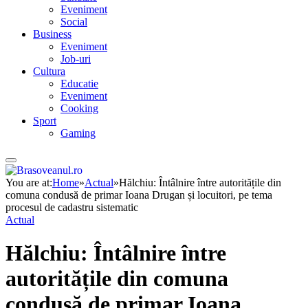
Eveniment
Social
Business
Eveniment
Job-uri
Cultura
Educatie
Eveniment
Cooking
Sport
Gaming
You are at:
Home
»
Actual
»
Hălchiu: Întâlnire între autoritățile din
comuna condusă de primar Ioana Drugan și locuitori, pe tema
procesul de cadastru sistematic
Actual
Hălchiu: Întâlnire între
autoritățile din comuna
condusă de primar Ioana