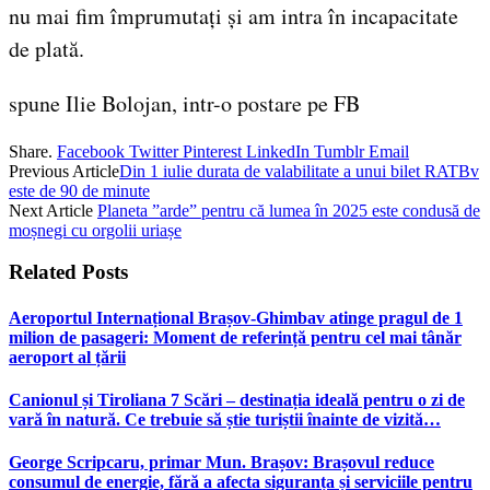
nu mai fim împrumutați și am intra în incapacitate
de plată.
spune Ilie Bolojan, intr-o postare pe FB
Share.
Facebook
Twitter
Pinterest
LinkedIn
Tumblr
Email
Previous Article
Din 1 iulie durata de valabilitate a unui bilet RATBv
este de 90 de minute
Next Article
Planeta ”arde” pentru că lumea în 2025 este condusă de
moșnegi cu orgolii uriașe
Related
Posts
Aeroportul Internațional Brașov‑Ghimbav atinge pragul de 1
milion de pasageri: Moment de referință pentru cel mai tânăr
aeroport al țării
Canionul și Tiroliana 7 Scări – destinația ideală pentru o zi de
vară în natură. Ce trebuie să știe turiștii înainte de vizită…
George Scripcaru, primar Mun. Brașov: Brașovul reduce
consumul de energie, fără a afecta siguranța și serviciile pentru