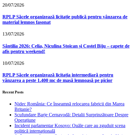
20/07/2026
RPLP Săcele organizează licitație publică pentru vânzarea de
material lemnos fasonat
13/07/2026
Sântilia 2026: Celia, Niculina Stoican și Costel Biju – capete de
afis pentru weekend!
10/07/2026
RPLP Săcele organizează licitația intermediară pentru
vânzarea a peste 1.400 mc de masă lemnoasă pe picior
Recent Posts
Nidec România: Ce înseamnă relocarea fabricii din Marea
Britanie?
Scufundare Barje Cernavodă: Detalii Surprinzătoare Despre
Operațiune
Incident parlamentar Kosovo: Ouăle care au zguduit scena
politică internațională