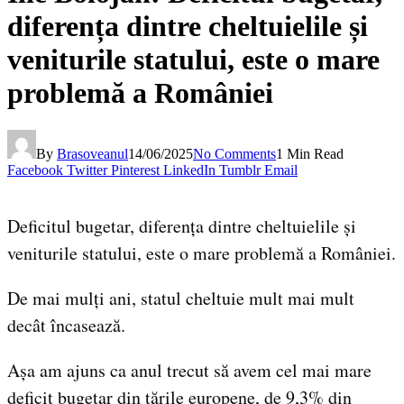
diferența dintre cheltuielile și
veniturile statului, este o mare
problemă a României
By
Brasoveanul
14/06/2025
No Comments
1 Min Read
Facebook
Twitter
Pinterest
LinkedIn
Tumblr
Email
Deficitul bugetar, diferența dintre cheltuielile și
veniturile statului, este o mare problemă a României.
De mai mulți ani, statul cheltuie mult mai mult
decât încasează.
Așa am ajuns ca anul trecut să avem cel mai mare
deficit bugetar din țările europene, de 9,3% din