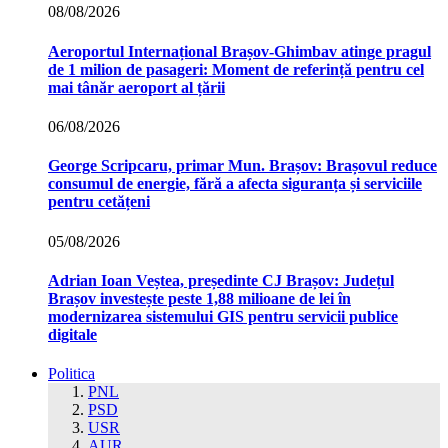
08/08/2026
Aeroportul Internațional Brașov‑Ghimbav atinge pragul
de 1 milion de pasageri: Moment de referință pentru cel
mai tânăr aeroport al țării
06/08/2026
George Scripcaru, primar Mun. Brașov: Brașovul reduce
consumul de energie, fără a afecta siguranța și serviciile
pentru cetățeni
05/08/2026
Adrian Ioan Veștea, președinte CJ Brașov: Județul
Brașov investește peste 1,88 milioane de lei în
modernizarea sistemului GIS pentru servicii publice
digitale
Politica
PNL
PSD
USR
AUR