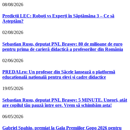
08/08/2026
Predicții LEC: Roboți vs Experți în Săptămâna 3 – Ce să
Așteptăm?
02/08/2026
Sebastian Rusu, deputat PNL Brașov: 80 de milioane de euro
pentru prima de carieră didactică a profesorilor din România
02/06/2026
PREDAI.ro: Un profesor din Săcele lansează o platformă
educațională națională pentru elevi și cadre didactice
19/05/2026
Sebastian Rusu, deputat PNL Brașov: 5 MINUTE. Uneori, atât
are copilul tău pauză între ore. Vrem să schimbăm asta!
06/05/2026
Gabriel Spahiu, premiat la Gala Premiilor Gopo 2026 pentru