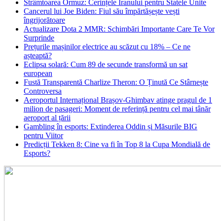
Strâmtoarea Ormuz: Cerințele Iranului pentru Statele Unite
Cancerul lui Joe Biden: Fiul său împărtășește vești
îngrijorătoare
Actualizare Dota 2 MMR: Schimbări Importante Care Te Vor
Surprinde
Prețurile mașinilor electrice au scăzut cu 18% – Ce ne
așteaptă?
Eclipsa solară: Cum 89 de secunde transformă un sat
european
Fustă Transparentă Charlize Theron: O Ținută Ce Stârnește
Controversa
Aeroportul Internațional Brașov‑Ghimbav atinge pragul de 1
milion de pasageri: Moment de referință pentru cel mai tânăr
aeroport al țării
Gambling în esports: Extinderea Oddin și Măsurile BIG
pentru Viitor
Predicții Tekken 8: Cine va fi în Top 8 la Cupa Mondială de
Esports?