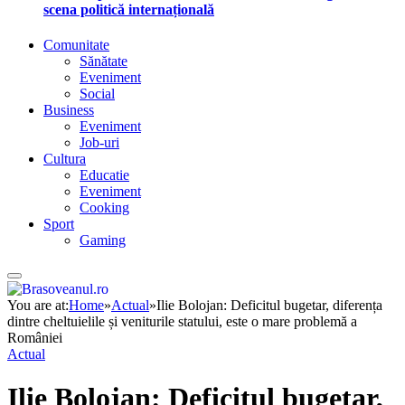
scena politică internațională
Comunitate
Sănătate
Eveniment
Social
Business
Eveniment
Job-uri
Cultura
Educatie
Eveniment
Cooking
Sport
Gaming
You are at:
Home
»
Actual
»
Ilie Bolojan: Deficitul bugetar, diferența
dintre cheltuielile și veniturile statului, este o mare problemă a
României
Actual
Ilie Bolojan: Deficitul bugetar,