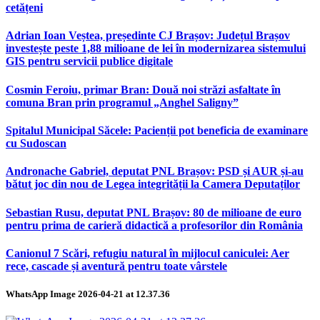
cetățeni
Adrian Ioan Veștea, președinte CJ Brașov: Județul Brașov
investește peste 1,88 milioane de lei în modernizarea sistemului
GIS pentru servicii publice digitale
Cosmin Feroiu, primar Bran: Două noi străzi asfaltate în
comuna Bran prin programul „Anghel Saligny”
Spitalul Municipal Săcele: Pacienții pot beneficia de examinare
cu Sudoscan
Andronache Gabriel, deputat PNL Brașov: PSD și AUR și-au
bătut joc din nou de Legea integrității la Camera Deputaților
Sebastian Rusu, deputat PNL Brașov: 80 de milioane de euro
pentru prima de carieră didactică a profesorilor din România
Canionul 7 Scări, refugiu natural în mijlocul caniculei: Aer
rece, cascade și aventură pentru toate vârstele
WhatsApp Image 2026-04-21 at 12.37.36