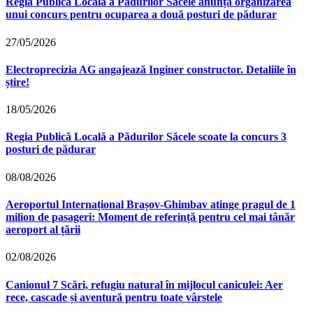
Regia Publică Locală a Pădurilor Săcele anunță organizarea
unui concurs pentru ocuparea a două posturi de pădurar
27/05/2026
Electroprecizia AG angajează Inginer constructor. Detaliile în
știre!
18/05/2026
Regia Publică Locală a Pădurilor Săcele scoate la concurs 3
posturi de pădurar
08/08/2026
Aeroportul Internațional Brașov‑Ghimbav atinge pragul de 1
milion de pasageri: Moment de referință pentru cel mai tânăr
aeroport al țării
02/08/2026
Canionul 7 Scări, refugiu natural în mijlocul caniculei: Aer
rece, cascade și aventură pentru toate vârstele