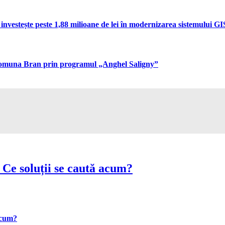
vestește peste 1,88 milioane de lei în modernizarea sistemului GIS 
n comuna Bran prin programul „Anghel Saligny”
 Ce soluții se caută acum?
 acum?