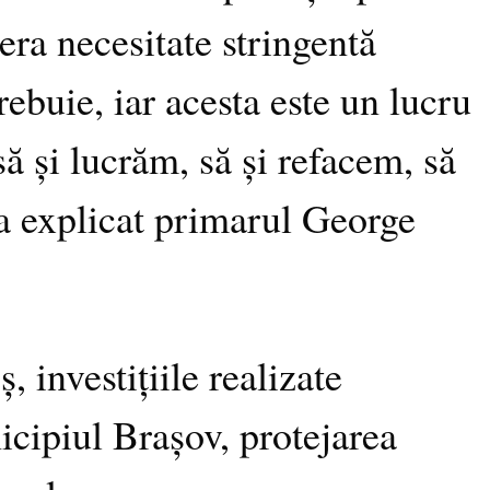
era necesitate stringentă
ebuie, iar acesta este un lucru
să și lucrăm, să și refacem, să
 a explicat primarul George
 investițiile realizate
nicipiul Brașov, protejarea