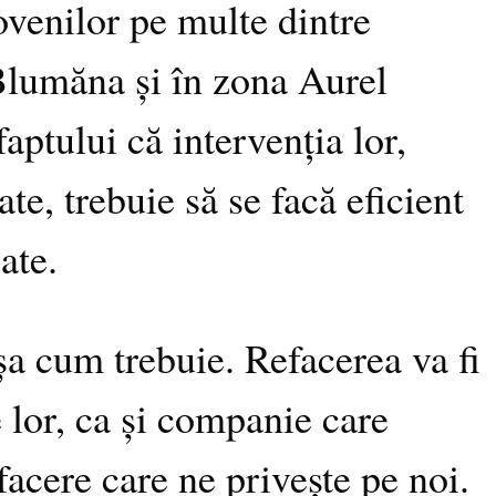
ovenilor pe multe dintre
, Blumăna și în zona Aurel
aptului că intervenția lor,
te, trebuie să se facă eficient
ate.
 așa cum trebuie. Refacerea va fi
 lor, ca și companie care
acere care ne privește pe noi.