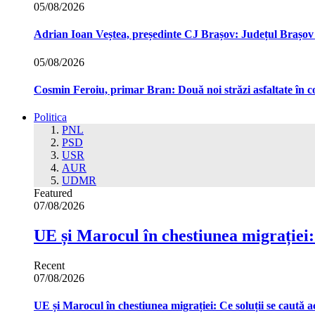
05/08/2026
Adrian Ioan Veștea, președinte CJ Brașov: Județul Brașov in
05/08/2026
Cosmin Feroiu, primar Bran: Două noi străzi asfaltate î
Politica
PNL
PSD
USR
AUR
UDMR
Featured
07/08/2026
UE și Marocul în chestiunea migrației:
Recent
07/08/2026
UE și Marocul în chestiunea migrației: Ce soluții se caută