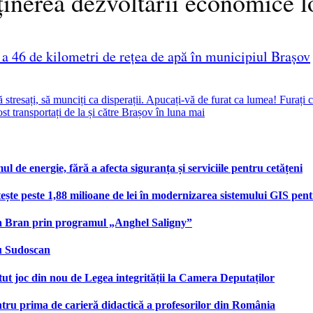
ținerea dezvoltării economice l
 a 46 de kilometri de rețea de apă în municipiul Brașov
 stresați, să munciți ca disperații. Apucați-vă de furat ca lumea! Furați c
t transportați de la și către Brașov în luna mai
e energie, fără a afecta siguranța și serviciile pentru cetățeni
te peste 1,88 milioane de lei în modernizarea sistemului GIS pentru
na Bran prin programul „Anghel Saligny”
cu Sudoscan
 joc din nou de Legea integrității la Camera Deputaților
tru prima de carieră didactică a profesorilor din România