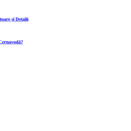
are și Detalii
a Cernavodă?