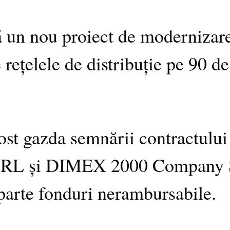
n nou proiect de modernizare a
rețelele de distribuție pe 90 de 
ost gazda semnării contractului
SRL și DIMEX 2000 Company SR
parte fonduri nerambursabile.