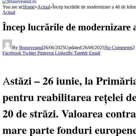
You are at:
Home
»
Actual
»
Încep lucrările de modernizare a 46 de kilo
Actual
Încep lucrările de modernizare 
By
Brasoveanul
26/06/2025
Updated:
26/06/2025
No Comments
2
Facebook
Twitter
Pinterest
LinkedIn
Tumblr
Email
stăzi – 26 iunie, la Primă
A
pentru reabilitarea rețelei de
20 de străzi. Valoarea contra
mare parte fonduri europen