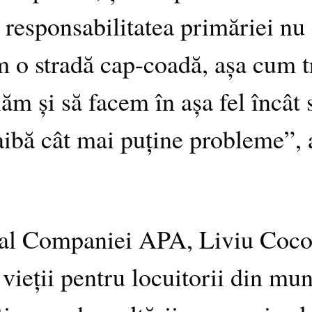
 responsabilitatea primăriei nu 
 o stradă cap-coadă, așa cum tr
ăm și să facem în așa fel încât 
 aibă cât mai puține probleme”,
 al Companiei APA, Liviu Cocoș,
i vieții pentru locuitorii din mu