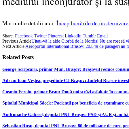
mediului înconjurător și la sus
Mai multe detalii aici:
Încep lucrările de modernizare
Share.
Facebook
Twitter
Pinterest
LinkedIn
Tumblr
Email
Previous Article
Uitați-vă la alde Ciorbă de la Nordis! Nu are rost să vă
Next Article
Aeroportul International Brasov: 20.849 de pasageri au fos
Related
Posts
George Scripcaru, primar Mun. Brașov: Brașovul reduce consumul d
Adrian Ioan Veștea, președinte CJ Brașov: Județul Brașov investeș
Cosmin Feroiu, primar Bran: Două noi străzi asfaltate în comu
Spitalul Municipal Săcele: Pacienții pot beneficia de examinare 
Andronache Gabriel, deputat PNL Brașov: PSD și AUR și-au bătut
Sebastian Rusu, deputat PNL Brașov: 80 de milioane de euro pen