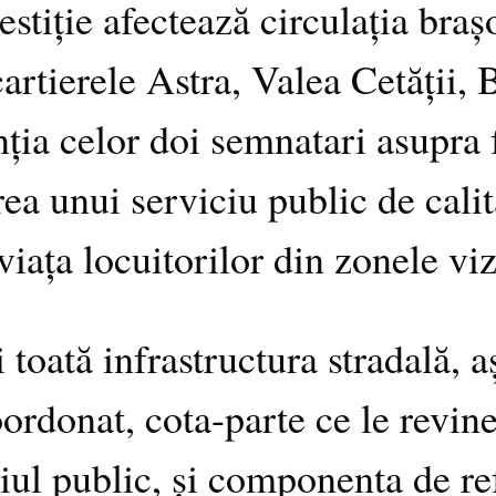
stiție afectează circulația braș
n cartierele Astra, Valea Cetății
nția celor doi semnatari asupra f
ea unui serviciu public de calita
viața locuitorilor din zonele viz
și toată infrastructura stradală,
ordonat, cota-parte ce le revine
iul public, și componenta de ref