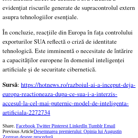
evidențiat riscurile generate de supracontrolul extern
asupra tehnologiilor esențiale.
În concluzie, reacțiile din Europa în fața controlului
exporturilor SUA reflectă o criză de identitate
tehnologică. Este imminentă o necesitate de întărire
a capacităților europene în domeniul inteligenței
artificiale și de securitate cibernetică.
Sursă
:
https://hotnews.ro/razboiul-ai-a-inceput-deja-
europa-reactioneaza-dupa-ce-sua-i-a-interzis-
accesul-la-cel-mai-puternic-model-de-inteligenta-
artificiala-2272734
Share.
Facebook
Twitter
Pinterest
LinkedIn
Tumblr
Email
Previous Article
Desemnarea premierului: Opinia lui Augustin
Zegrean despre procedură