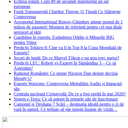
Eclipsa solară: Cum 89 de secunde transformă un sat
european
Fustă Transparentă Charlize Theron: O Ținută Ce Stârnește
Controversa
Aeroportul Internațional Brașov‑Ghimbav atinge pragul de 1
milion de pasageri: Moment de referință pentru cel mai tânăr
aeroport al țării
Gambling în esports: Extinderea Oddin și Măsurile BIG
pentru Viitor
Predicții Tekken 8: Cine va fi în Top 8 la Cupa Mondială de
Esports?
Jocuri de luptă: De ce Marvel Tōkon e un nou eșec major?
Predicții LEC: Roboți vs Experți în Săptămâna 3 – Ce să
Așteptăm?
Ratingul României: Ce spune Nicușor Dan despre decizia
Moody’s?
Esports Warzone: Controversa Melodiilor Audio și Impactul
său
Centrala nucleară Cernavodă: De ce a fost oprită în mai 2026?
Sistem e-Terra: Ce să aștepți în primele zile de funcționare
Canionul și Tiroliana 7 Scări – destinația ideală pentru o zi de
vară în natură. Ce trebuie să știe turiștii înainte de vizită…