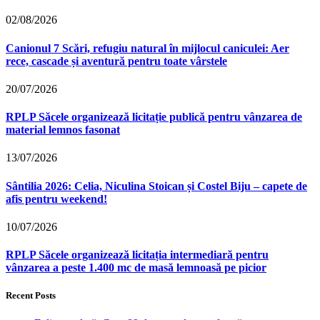
02/08/2026
Canionul 7 Scări, refugiu natural în mijlocul caniculei: Aer
rece, cascade și aventură pentru toate vârstele
20/07/2026
RPLP Săcele organizează licitație publică pentru vânzarea de
material lemnos fasonat
13/07/2026
Sântilia 2026: Celia, Niculina Stoican și Costel Biju – capete de
afis pentru weekend!
10/07/2026
RPLP Săcele organizează licitația intermediară pentru
vânzarea a peste 1.400 mc de masă lemnoasă pe picior
Recent Posts