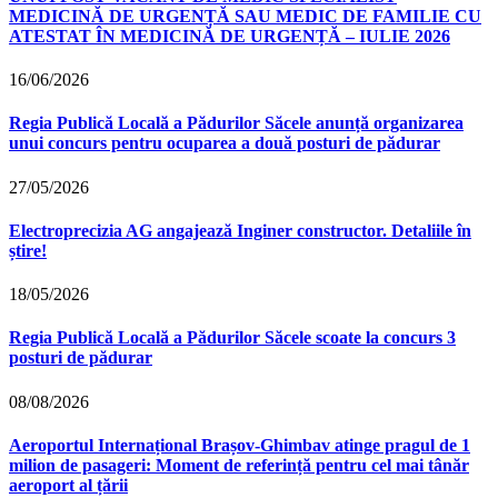
MEDICINĂ DE URGENȚĂ SAU MEDIC DE FAMILIE CU
ATESTAT ÎN MEDICINĂ DE URGENȚĂ – IULIE 2026
16/06/2026
Regia Publică Locală a Pădurilor Săcele anunță organizarea
unui concurs pentru ocuparea a două posturi de pădurar
27/05/2026
Electroprecizia AG angajează Inginer constructor. Detaliile în
știre!
18/05/2026
Regia Publică Locală a Pădurilor Săcele scoate la concurs 3
posturi de pădurar
08/08/2026
Aeroportul Internațional Brașov‑Ghimbav atinge pragul de 1
milion de pasageri: Moment de referință pentru cel mai tânăr
aeroport al țării