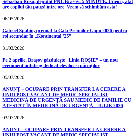
Sebastian Rusu, deputat PNL Brașov: 5 MINUTE. Uneori, atât
are copilul tău pauză între ore. Vrem să schimbăm asta!
06/05/2026
Gabriel Spahiu, premiat la Gala Premiilor Gopo 2026 pentru
rol secundar în „Kontinental ’25”
31/03/2026
Pe 2 aprilie, Brașov găzduiește „Linia ROȘIE” – un nou
eveniment antidrog dedicat elevilor și părinților
05/07/2026
ANUNȚ – OCUPARE PRIN TRANSFER LA CERERE A
UNUI POST VACANT DE MEDIC SPECIALIST
MEDICINĂ DE URGENȚĂ SAU MEDIC DE FAMILIE CU
ATESTAT ÎN MEDICINĂ DE URGENȚĂ – IULIE 2026
03/07/2026
ANUNȚ – OCUPARE PRIN TRANSFER LA CERERE A
UNUI POST VACANT DE MEDIC SPECIALIST