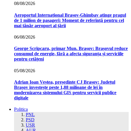
08/08/2026
Aeroportul Internațional Brașov‑Ghimbav atinge pragul
de 1 milion de pasageri: Moment de referință pentru cel
mai tânăr aeroport al țării
06/08/2026
George Scripcaru, primar Mun. Brașov: Brașovul reduce
consumul de energie, fără a afecta siguranța și serviciile
pentru cetățeni
05/08/2026
Adrian Ioan Veștea, președinte CJ Brașov: Județul
Brașov investește peste 1,88 milioane de lei în
modernizarea sistemului GIS pentru servicii publice
digitale
Politica
PNL
PSD
USR
AUR