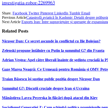
investigatia-robor-2269963
Share.
Facebook
Twitter
Pinterest
LinkedIn
Tumblr
Email
Previous Article
Catastrofă aviatică în Kashmir: Detalii despre prăbuși
Next Article
Esports Iran: Între supraviețuire și speranțe de expansiun
Related
Posts
Nicușor Dan: Ce secret ascunde în conflictul cu Ilie Bolojan?
Zelenski propune întâlnire cu Putin la summitul G7 din Franța
Adrian Veștea: Apel către liberali înainte de ședința crucială la 
Gaze Marea Neagră: Ce Urmează pentru România și OMV Pet
Traian Băsescu își susține public poziția despre Nicușor Dan
Summitul G7: Discuții cruciale despre Iran și Ucraina
Mănăstirea Lavra Pecerska în flăcări după atacul din Kiev
Socialismul Generației Z: Cum schimbă politica promisiunile pent