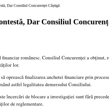
tă, Dar Consiliul Concurenței Câștigă
ntestă, Dar Consiliul Concurenț
 financiar românesc. Consiliul Concurenței a obținut, re
ăților lor.
t să oprească finalizarea anchetei financiare prin proce
rmând astfel legalitatea demersului Consiliului.
ste încercări de blocare a investigației sunt fără prece
ăților de reglementare.