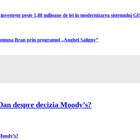
vestește peste 1,88 milioane de lei în modernizarea sistemului GIS 
n comuna Bran prin programul „Anghel Saligny”
Dan despre decizia Moody’s?
 Moody’s?