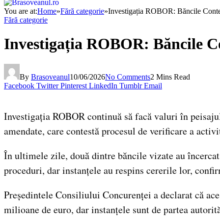
You are at:
Home
»
Fără categorie
»
Investigația ROBOR: Băncile Contes
Fără categorie
Investigația ROBOR: Băncile Co
By
Brasoveanul
10/06/2026
No Comments
2 Mins Read
Facebook
Twitter
Pinterest
LinkedIn
Tumblr
Email
Investigația ROBOR continuă să facă valuri în peisajul
amendate, care contestă procesul de verificare a activit
În ultimele zile, două dintre băncile vizate au încerca
proceduri, dar instanțele au respins cererile lor, confi
Președintele Consiliului Concurenței a declarat că ace
milioane de euro, dar instanțele sunt de partea autorit