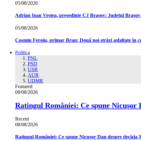
05/08/2026
Adrian Ioan Veștea, președinte CJ Brașov: Județul Brașov in
05/08/2026
Cosmin Feroiu, primar Bran: Două noi străzi asfaltate î
Politica
PNL
PSD
USR
AUR
UDMR
Featured
08/08/2026
Ratingul României: Ce spune Nicușor 
Recent
08/08/2026
Ratingul României: Ce spune Nicușor Dan despre decizia