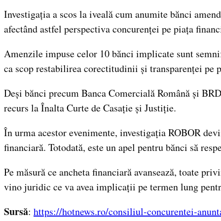
Investigația a scos la iveală cum anumite bănci amend
afectând astfel perspectiva concurenței pe piața finan
Amenzile impuse celor 10 bănci implicate sunt semnific
ca scop restabilirea corectitudinii și transparenței pe p
Deși bănci precum Banca Comercială Română și BRD au c
recurs la Înalta Curte de Casație și Justiție.
În urma acestor evenimente, investigația ROBOR devine
financiară. Totodată, este un apel pentru bănci să res
Pe măsură ce ancheta financiară avansează, toate privir
vino juridic ce va avea implicații pe termen lung pentr
Sursă
:
https://hotnews.ro/consiliul-concurentei-anun