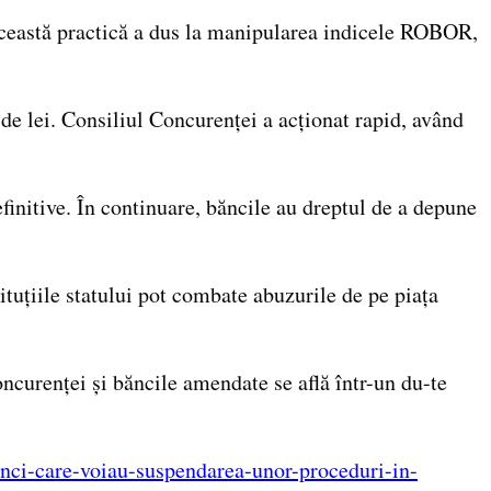
 Această practică a dus la manipularea indicele ROBOR,
e lei. Consiliul Concurenței a acționat rapid, având
nitive. În continuare, băncile au dreptul de a depune
uțiile statului pot combate abuzurile de pe piața
oncurenței și băncile amendate se află într-un du-te
anci-care-voiau-suspendarea-unor-proceduri-in-