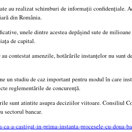
ate au realizat schimburi de informații confidențiale.
ciară din România.
ative, unele dintre acestea depășind sute de milioane d
iața de capital.
ontestat amenzile, hotărârile instanțelor nu sunt defi
 un studiu de caz important pentru modul în care instit
pecte reglementările de concurență.
ile sunt atintite asupra deciziilor viitoare. Consiliul C
u sectorul bancar.
ta-ca-a-castigat-in-prima-instanta-procesele-cu-doua-b