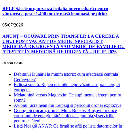
RPLP Săcele organizează licitația intermediară pentru
vânzarea a peste 1.400 mc de masă lemnoasă pe picior
05/07/2026
ANUNȚ – OCUPARE PRIN TRANSFER LA CERERE A
UNUI POST VACANT DE MEDIC SPECIALIST
MEDICINĂ DE URGENȚĂ SAU MEDIC DE FAMILIE CU
ATESTAT ÎN MEDICINĂ DE URGENȚĂ – IULIE 2026
Recent Posts
Debitului Dunării la minim istoric: cum afectează centrala
Cernavodă?
Eclipsă solară: Repercusiunile neprevăzute asupra energiei
europene
Melatonină versus Magneziu: Ce suplimente alegem pentru
somn?
Avionul ucrainean din Leipzig și pericolul dronei explozive
George Scripcaru, primar Mun. Brașov: Brașovul reduce
consumul de energie, fără a afecta siguranța și serviciile
pentru cetățeni
Listă Neagră ANAF: Ce firmă se află pe lista datornicilor în