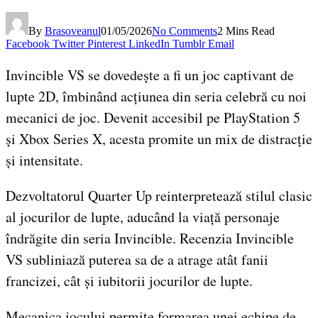
By
Brasoveanul
01/05/2026
No Comments
2 Mins Read
Facebook
Twitter
Pinterest
LinkedIn
Tumblr
Email
Invincible VS se dovedește a fi un joc captivant de
lupte 2D, îmbinând acțiunea din seria celebră cu noi
mecanici de joc. Devenit accesibil pe PlayStation 5
și Xbox Series X, acesta promite un mix de distracție
și intensitate.
Dezvoltatorul Quarter Up reinterpretează stilul clasic
al jocurilor de lupte, aducând la viață personaje
îndrăgite din seria Invincible. Recenzia Invincible
VS subliniază puterea sa de a atrage atât fanii
francizei, cât și iubitorii jocurilor de lupte.
Mecanica jocului permite formarea unei echipe de