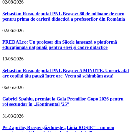
02/08/2026
Sebastian Rusu, deputat PNL Brașov: 80 de milioane de euro
pentru prima de carieră didactică a profesorilor din România
02/06/2026
PREDAI.ro: Un profesor din Săcele lansează o platformă
educațională națională pentru elevi și cadre didactice
19/05/2026
Sebastian Rusu, deputat PNL Brașov: 5 MINUTE. Uneori, atât
are copilul tău pauză între ore. Vrem să schimbăm asta!
06/05/2026
Gabriel Spahiu, premiat la Gala Premiilor Gopo 2026 pentru
rol secundar în „Kontinental ’25”
31/03/2026
Pe 2 aprilie, Brașov găzduiește „Linia ROȘIE” – un nou