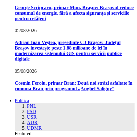
George Scripcaru, primar Mun. Brașov: Brașovul reduce
consumul de energie, fără a afecta siguranța și serviciile
pentru cetățeni
05/08/2026
Adrian Ioan Veștea, președinte CJ Brașov: Județul
Brașov investește peste 1,88 milioane de lei în
modernizarea sistemului GIS pentru servicii publice
digitale
05/08/2026
Cosmin Feroiu, primar Bran: Două noi străzi asfaltate în
comuna Bran prin programul „Anghel Saligny”
Politica
PNL
PSD
USR
AUR
UDMR
Featured