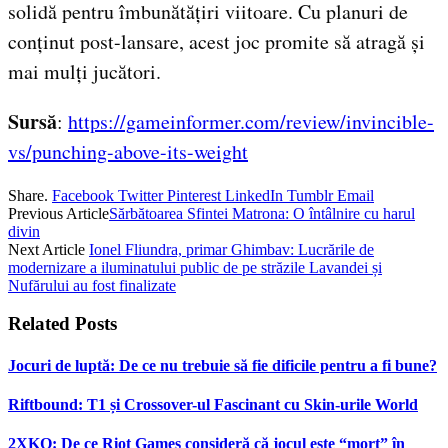
solidă pentru îmbunătățiri viitoare. Cu planuri de
conținut post-lansare, acest joc promite să atragă și
mai mulți jucători.
Sursă
:
https://gameinformer.com/review/invincible-
vs/punching-above-its-weight
Share.
Facebook
Twitter
Pinterest
LinkedIn
Tumblr
Email
Previous Article
Sărbătoarea Sfintei Matrona: O întâlnire cu harul
divin
Next Article
Ionel Fliundra, primar Ghimbav: Lucrările de
modernizare a iluminatului public de pe străzile Lavandei și
Nufărului au fost finalizate
Related
Posts
Jocuri de luptă: De ce nu trebuie să fie dificile pentru a fi bune?
Riftbound: T1 și Crossover-ul Fascinant cu Skin-urile World
2XKO: De ce Riot Games consideră că jocul este “mort” în