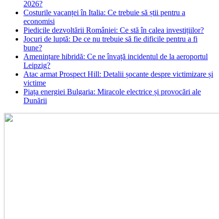
2026?
Costurile vacanței în Italia: Ce trebuie să știi pentru a
economisi
Piedicile dezvoltării României: Ce stă în calea investițiilor?
Jocuri de luptă: De ce nu trebuie să fie dificile pentru a fi
bune?
Amenințare hibridă: Ce ne învață incidentul de la aeroportul
Leipzig?
Atac armat Prospect Hill: Detalii șocante despre victimizare și
victime
Piața energiei Bulgaria: Miracole electrice și provocări ale
Dunării