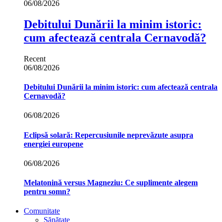
06/08/2026
Debitului Dunării la minim istoric:
cum afectează centrala Cernavodă?
Recent
06/08/2026
Debitului Dunării la minim istoric: cum afectează centrala
Cernavodă?
06/08/2026
Eclipsă solară: Repercusiunile neprevăzute asupra
energiei europene
06/08/2026
Melatonină versus Magneziu: Ce suplimente alegem
pentru somn?
Comunitate
Sănătate