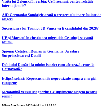
Vizita lui Zelenski în Serbia: Ce înseamnă pentru relațiile
internaționale?
AfD Germania: Sondajele arată o creștere uluitoare înainte de
alegeri
Succesiunea lui Trump: JD Vance va fi candidatul din 2028?
UE și Marocul în chestiunea migrației: Ce soluții se caută
acum?
Spionaj Cetățean Român în Germania: Arestare
Surprinzătoare și Detalii
Debitului Dunării la minim istoric: cum afectează centrala
Cernavodă?
Eclipsă solară: Repercusiunile neprevăzute asupra energiei
europene
Melatonină versus Magneziu: Ce suplimente alegem pentru
somn?
WhatsApp Image 2026-04-21 at 12.37.36