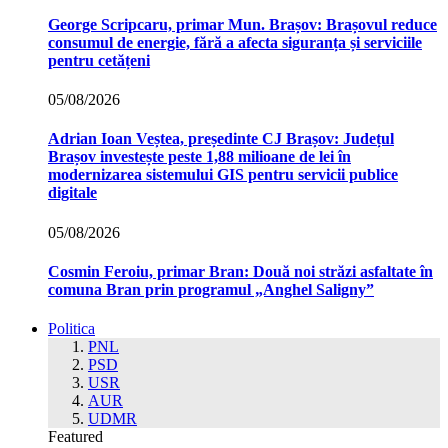
George Scripcaru, primar Mun. Brașov: Brașovul reduce
consumul de energie, fără a afecta siguranța și serviciile
pentru cetățeni
05/08/2026
Adrian Ioan Veștea, președinte CJ Brașov: Județul
Brașov investește peste 1,88 milioane de lei în
modernizarea sistemului GIS pentru servicii publice
digitale
05/08/2026
Cosmin Feroiu, primar Bran: Două noi străzi asfaltate în
comuna Bran prin programul „Anghel Saligny”
Politica
PNL
PSD
USR
AUR
UDMR
Featured