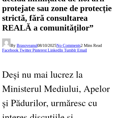
protejate sau zone de protecție
strictă, fără consultarea
REALĂ a comunităților”
By
Brasoveanul
08/10/2025
No Comments
2 Mins Read
Facebook
Twitter
Pinterest
LinkedIn
Tumblr
Email
Deși nu mai lucrez la
Ministerul Mediului, Apelor
și Pădurilor, urmăresc cu
interes discuțiile și