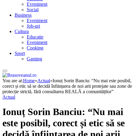
Eveniment
Social
Business
Eveniment
Job-uri
Cultura
Educatie
Eveniment
Cooking
Sport
Gaming
You are at:
Home
»
Actual
»
Ionuț Sorin Banciu: “Nu mai este posibil,
corect și etic să se decidă înființarea de noi arii protejate sau zone de
protecție strictă, fără consultarea REALĂ a comunităților”
Actual
Ionuț Sorin Banciu: “Nu mai
este posibil, corect și etic să se
decidă înființarea de noi arii