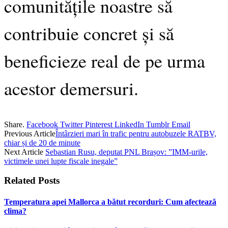
comunitățile noastre să
contribuie concret și să
beneficieze real de pe urma
acestor demersuri.
Share.
Facebook
Twitter
Pinterest
LinkedIn
Tumblr
Email
Previous Article
Întârzieri mari în trafic pentru autobuzele RATBV,
chiar și de 20 de minute
Next Article
Sebastian Rusu, deputat PNL Brașov: ”IMM-urile,
victimele unei lupte fiscale inegale”
Related
Posts
Temperatura apei Mallorca a bătut recorduri: Cum afectează
clima?