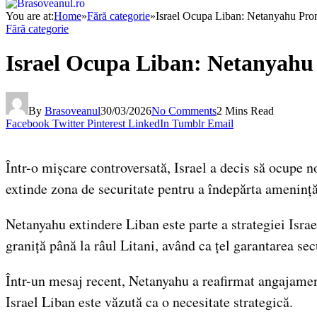
You are at:
Home
»
Fără categorie
»
Israel Ocupa Liban: Netanyahu Prom
Fără categorie
Israel Ocupa Liban: Netanyahu 
By
Brasoveanul
30/03/2026
No Comments
2 Mins Read
Facebook
Twitter
Pinterest
LinkedIn
Tumblr
Email
Într-o mișcare controversată, Israel a decis să ocupe n
extinde zona de securitate pentru a îndepărta amenință
Netanyahu extindere Liban este parte a strategiei Isra
graniță până la râul Litani, având ca țel garantarea secu
Într-un mesaj recent, Netanyahu a reafirmat angajamen
Israel Liban este văzută ca o necesitate strategică.