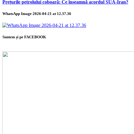
Prețurile petrolului coboară: Ce înseamnă acordul SUA-Iran?
WhatsApp Image 2026-04-21 at 12.37.36
Suntem și pe FACEBOOK