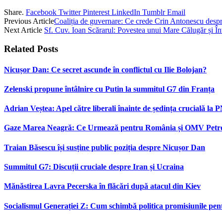
Share.
Facebook
Twitter
Pinterest
LinkedIn
Tumblr
Email
Previous Article
Coaliția de guvernare: Ce crede Crin Antonescu despre
Next Article
Sf. Cuv. Ioan Scărarul: Povestea unui Mare Călugăr și În
Related
Posts
Nicușor Dan: Ce secret ascunde în conflictul cu Ilie Bolojan?
Zelenski propune întâlnire cu Putin la summitul G7 din Franța
Adrian Veștea: Apel către liberali înainte de ședința crucială la 
Gaze Marea Neagră: Ce Urmează pentru România și OMV Pet
Traian Băsescu își susține public poziția despre Nicușor Dan
Summitul G7: Discuții cruciale despre Iran și Ucraina
Mănăstirea Lavra Pecerska în flăcări după atacul din Kiev
Socialismul Generației Z: Cum schimbă politica promisiunile pent