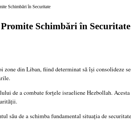
ite Schimbări în Securitate
Promite Schimbări în Securitate
oi zone din Liban, fiind determinat să își consolideze s
rile.
elului de a combate forțele israeliene Hezbollah. Acesta
rității.
tul său de a schimba fundamental situația de securitate