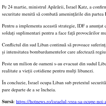
Pe 24 martie, ministrul Apărării, Israel Katz, a confi
securitate menită să combată amenințările din partea 
Pentru a implementa această strategie, IDF a anunțat c
soldați suplimentari pentru a face față provocărilor mu
Conflictul din sud Liban continuă să provoace suferință
și intensitatea bombardamentelor care afectează regiu
Peste un milion de oameni s-au evacuat din sudul Lib
realitate a vieții cotidiene pentru mulți libanezi.
În concluzie, Israel ocupa Liban sub pretextul securităț
pare departe de a se încheia.
Sursă
:
https://hotnews.ro/israelul-vrea-sa-ocupe-no