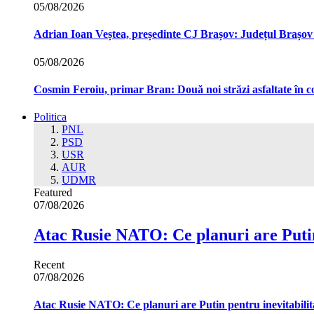
05/08/2026
Adrian Ioan Veștea, președinte CJ Brașov: Județul Brașov in
05/08/2026
Cosmin Feroiu, primar Bran: Două noi străzi asfaltate î
Politica
PNL
PSD
USR
AUR
UDMR
Featured
07/08/2026
Atac Rusie NATO: Ce planuri are Putin
Recent
07/08/2026
Atac Rusie NATO: Ce planuri are Putin pentru inevitabilit