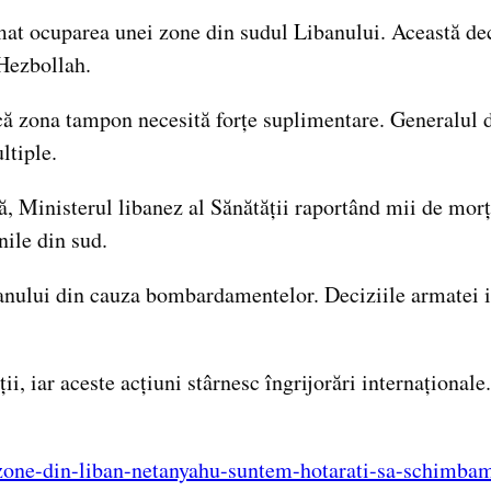
rmat ocuparea unei zone din sudul Libanului. Această de
Hezbollah.
ă zona tampon necesită forțe suplimentare. Generalul de
ltiple.
, Ministerul libanez al Sănătății raportând mii de morți
nile din sud.
anului din cauza bombardamentelor. Deciziile armatei i
ii, iar aceste acțiuni stârnesc îngrijorări internațional
i-zone-din-liban-netanyahu-suntem-hotarati-sa-schimb