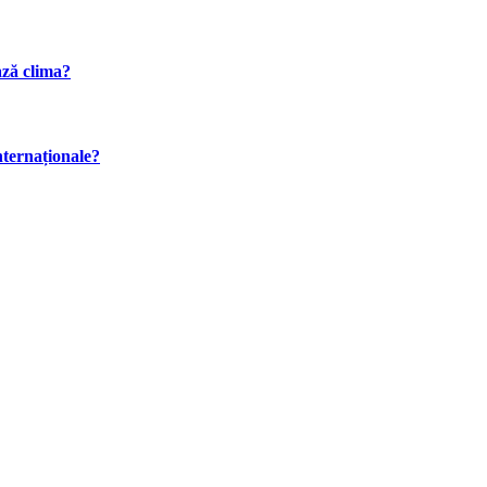
ază clima?
internaționale?