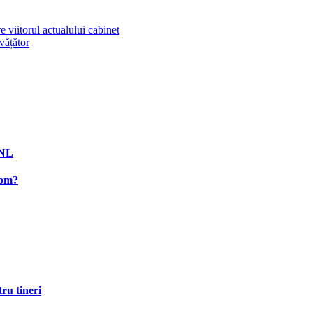
 viitorul actualului cabinet
vățător
PNL
rom?
ru tineri