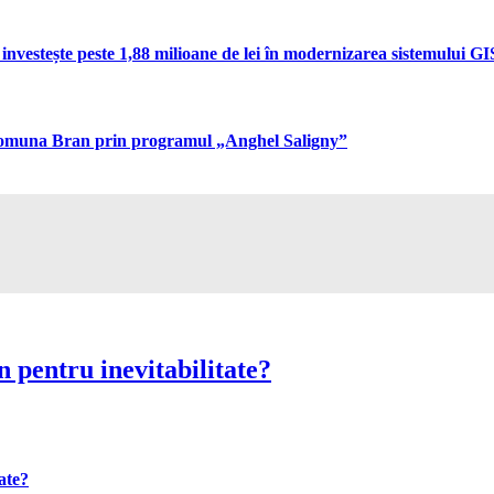
vestește peste 1,88 milioane de lei în modernizarea sistemului GIS 
n comuna Bran prin programul „Anghel Saligny”
 pentru inevitabilitate?
ate?