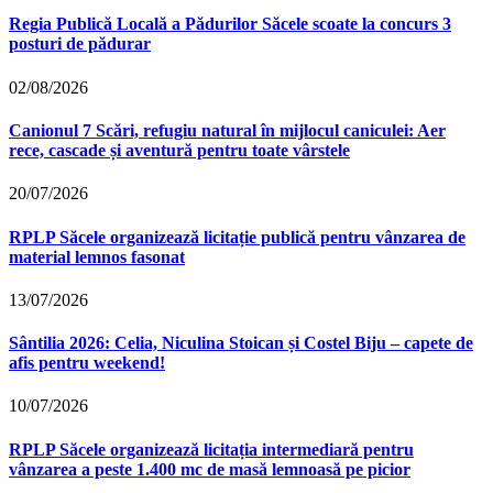
Regia Publică Locală a Pădurilor Săcele scoate la concurs 3
posturi de pădurar
02/08/2026
Canionul 7 Scări, refugiu natural în mijlocul caniculei: Aer
rece, cascade și aventură pentru toate vârstele
20/07/2026
RPLP Săcele organizează licitație publică pentru vânzarea de
material lemnos fasonat
13/07/2026
Sântilia 2026: Celia, Niculina Stoican și Costel Biju – capete de
afis pentru weekend!
10/07/2026
RPLP Săcele organizează licitația intermediară pentru
vânzarea a peste 1.400 mc de masă lemnoasă pe picior