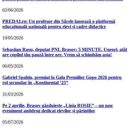
02/06/2026
PREDAI.ro: Un profesor din Săcele lansează o platformă
educațională națională pentru elevi și cadre didactice
19/05/2026
Sebastian Rusu, deputat PNL Brașov: 5 MINUTE. Uneori, atât
are copilul tău pauză între ore. Vrem să schimbăm asta!
06/05/2026
Gabriel Spahiu, premiat la Gala Premiilor Gopo 2026 pentru
rol secundar în „Kontinental ’25”
31/03/2026
Pe 2 aprilie, Brașov găzduiește „Linia ROȘIE” – un nou
eveniment antidrog dedicat elevilor și părinților
05/07/2026