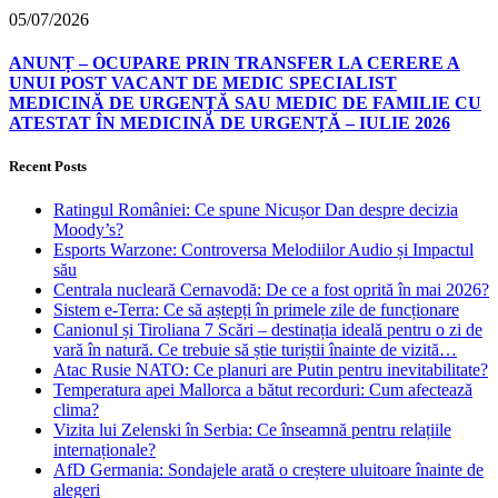
05/07/2026
ANUNȚ – OCUPARE PRIN TRANSFER LA CERERE A
UNUI POST VACANT DE MEDIC SPECIALIST
MEDICINĂ DE URGENȚĂ SAU MEDIC DE FAMILIE CU
ATESTAT ÎN MEDICINĂ DE URGENȚĂ – IULIE 2026
Recent Posts
Ratingul României: Ce spune Nicușor Dan despre decizia
Moody’s?
Esports Warzone: Controversa Melodiilor Audio și Impactul
său
Centrala nucleară Cernavodă: De ce a fost oprită în mai 2026?
Sistem e-Terra: Ce să aștepți în primele zile de funcționare
Canionul și Tiroliana 7 Scări – destinația ideală pentru o zi de
vară în natură. Ce trebuie să știe turiștii înainte de vizită…
Atac Rusie NATO: Ce planuri are Putin pentru inevitabilitate?
Temperatura apei Mallorca a bătut recorduri: Cum afectează
clima?
Vizita lui Zelenski în Serbia: Ce înseamnă pentru relațiile
internaționale?
AfD Germania: Sondajele arată o creștere uluitoare înainte de
alegeri