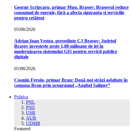
George Scripcaru, primar Mun. Brașov: Brașovul reduce
consumul de energie, fără a afecta siguranța și serviciile
pentru cetățeni
05/08/2026
Adrian Ioan Veștea, președinte CJ Brașov: Județul
Brașov investește peste 1,88 milioane de lei în
modernizarea sistemului GIS pentru servicii publice
digitale
05/08/2026
Cosmin Feroiu, primar Bran: Două noi străzi asfaltate în
comuna Bran prin programul „Anghel Saligny”
Politica
PNL
PSD
USR
AUR
UDMR
Featured