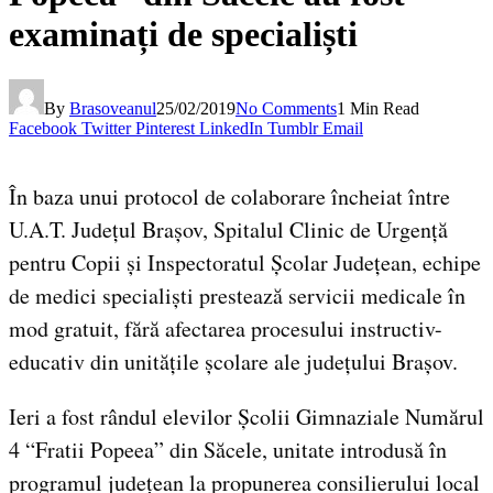
examinați de specialiști
By
Brasoveanul
25/02/2019
No Comments
1 Min Read
Facebook
Twitter
Pinterest
LinkedIn
Tumblr
Email
În baza unui protocol de colaborare încheiat între
U.A.T. Județul Brașov, Spitalul Clinic de Urgență
pentru Copii și Inspectoratul Școlar Județean, echipe
de medici specialiști prestează servicii medicale în
mod gratuit, fără afectarea procesului instructiv-
educativ din unitățile școlare ale județului Brașov.
Ieri a fost rândul elevilor Școlii Gimnaziale Numărul
4 “Fratii Popeea” din Săcele, unitate introdusă în
programul județean la propunerea consilierului local