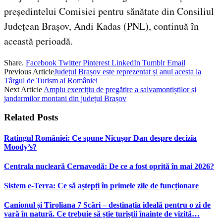
președintelui Comisiei pentru sănătate din Consiliul
Județean Brașov, Andi Kadas (PNL), continuă în
această perioadă.
Share.
Facebook
Twitter
Pinterest
LinkedIn
Tumblr
Email
Previous Article
Județul Brașov este reprezentat și anul acesta la
Târgul de Turism al României
Next Article
Amplu exercițiu de pregătire a salvamontiștilor și
jandarmilor montani din județul Brașov
Related
Posts
Ratingul României: Ce spune Nicușor Dan despre decizia
Moody’s?
Centrala nucleară Cernavodă: De ce a fost oprită în mai 2026?
Sistem e-Terra: Ce să aștepți în primele zile de funcționare
Canionul și Tiroliana 7 Scări – destinația ideală pentru o zi de
vară în natură. Ce trebuie să știe turiștii înainte de vizită…