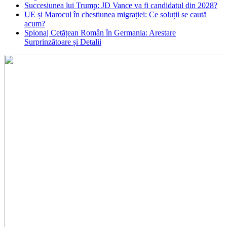
Succesiunea lui Trump: JD Vance va fi candidatul din 2028?
UE și Marocul în chestiunea migrației: Ce soluții se caută
acum?
Spionaj Cetățean Român în Germania: Arestare
Surprinzătoare și Detalii