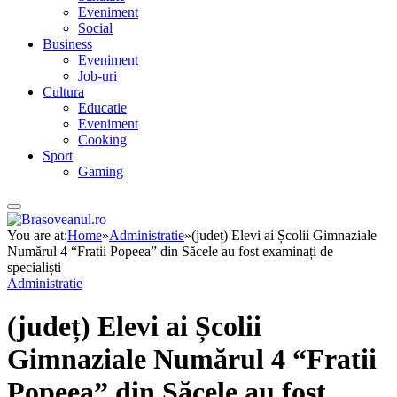
Eveniment
Social
Business
Eveniment
Job-uri
Cultura
Educatie
Eveniment
Cooking
Sport
Gaming
You are at:
Home
»
Administratie
»
(județ) Elevi ai Școlii Gimnaziale
Numărul 4 “Fratii Popeea” din Săcele au fost examinați de
specialiști
Administratie
(județ) Elevi ai Școlii
Gimnaziale Numărul 4 “Fratii
Popeea” din Săcele au fost