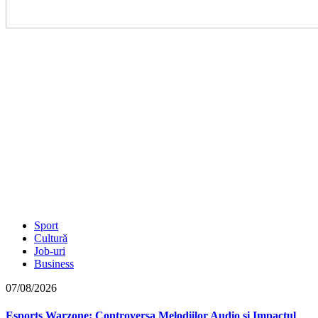
Sport
Cultură
Job-uri
Business
07/08/2026
Esports Warzone: Controversa Melodiilor Audio și Impactul