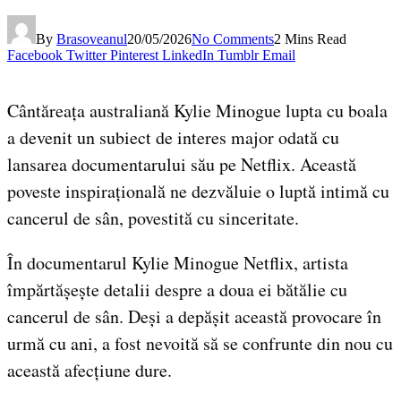
By
Brasoveanul
20/05/2026
No Comments
2 Mins Read
Facebook
Twitter
Pinterest
LinkedIn
Tumblr
Email
Cântăreața australiană Kylie Minogue lupta cu boala
a devenit un subiect de interes major odată cu
lansarea documentarului său pe Netflix. Această
poveste inspirațională ne dezvăluie o luptă intimă cu
cancerul de sân, povestită cu sinceritate.
În documentarul Kylie Minogue Netflix, artista
împărtășește detalii despre a doua ei bătălie cu
cancerul de sân. Deși a depășit această provocare în
urmă cu ani, a fost nevoită să se confrunte din nou cu
această afecțiune dure.