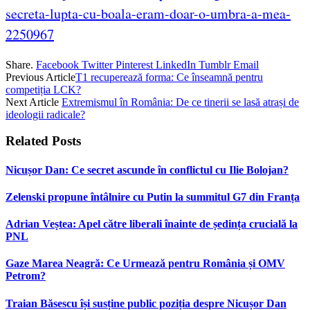
secreta-lupta-cu-boala-eram-doar-o-umbra-a-mea-
2250967
Share.
Facebook
Twitter
Pinterest
LinkedIn
Tumblr
Email
Previous Article
T1 recuperează forma: Ce înseamnă pentru
competiția LCK?
Next Article
Extremismul în România: De ce tinerii se lasă atrași de
ideologii radicale?
Related
Posts
Nicușor Dan: Ce secret ascunde în conflictul cu Ilie Bolojan?
Zelenski propune întâlnire cu Putin la summitul G7 din Franța
Adrian Veștea: Apel către liberali înainte de ședința crucială la
PNL
Gaze Marea Neagră: Ce Urmează pentru România și OMV
Petrom?
Traian Băsescu își susține public poziția despre Nicușor Dan