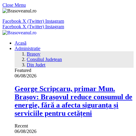
Close Menu
Facebook
X (Twitter)
Instagram
Facebook
X (Twitter)
Instagram
Acasă
Administratie
Braşov
Consiliul Judeţean
Din Judeţ
Featured
06/08/2026
George Scripcaru, primar Mun.
Brașov: Brașovul reduce consumul de
energie, fără a afecta siguranța și
serviciile pentru cetățeni
Recent
06/08/2026