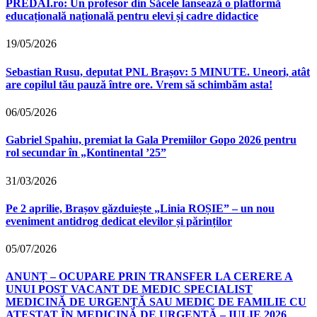
PREDAI.ro: Un profesor din Săcele lansează o platformă
educațională națională pentru elevi și cadre didactice
19/05/2026
Sebastian Rusu, deputat PNL Brașov: 5 MINUTE. Uneori, atât
are copilul tău pauză între ore. Vrem să schimbăm asta!
06/05/2026
Gabriel Spahiu, premiat la Gala Premiilor Gopo 2026 pentru
rol secundar în „Kontinental ’25”
31/03/2026
Pe 2 aprilie, Brașov găzduiește „Linia ROȘIE” – un nou
eveniment antidrog dedicat elevilor și părinților
05/07/2026
ANUNȚ – OCUPARE PRIN TRANSFER LA CERERE A
UNUI POST VACANT DE MEDIC SPECIALIST
MEDICINĂ DE URGENȚĂ SAU MEDIC DE FAMILIE CU
ATESTAT ÎN MEDICINĂ DE URGENȚĂ – IULIE 2026