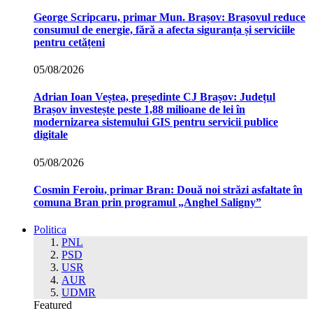
George Scripcaru, primar Mun. Brașov: Brașovul reduce
consumul de energie, fără a afecta siguranța și serviciile
pentru cetățeni
05/08/2026
Adrian Ioan Veștea, președinte CJ Brașov: Județul
Brașov investește peste 1,88 milioane de lei în
modernizarea sistemului GIS pentru servicii publice
digitale
05/08/2026
Cosmin Feroiu, primar Bran: Două noi străzi asfaltate în
comuna Bran prin programul „Anghel Saligny”
Politica
PNL
PSD
USR
AUR
UDMR
Featured