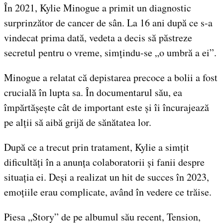
În 2021, Kylie Minogue a primit un diagnostic
surprinzător de cancer de sân. La 16 ani după ce s-a
vindecat prima dată, vedeta a decis să păstreze
secretul pentru o vreme, simțindu-se „o umbră a ei”.
Minogue a relatat că depistarea precoce a bolii a fost
crucială în lupta sa. În documentarul său, ea
împărtășește cât de important este și îi încurajează
pe alții să aibă grijă de sănătatea lor.
După ce a trecut prin tratament, Kylie a simțit
dificultăți în a anunța colaboratorii și fanii despre
situația ei. Deși a realizat un hit de succes în 2023,
emoțiile erau complicate, având în vedere ce trăise.
Piesa „Story” de pe albumul său recent, Tension,