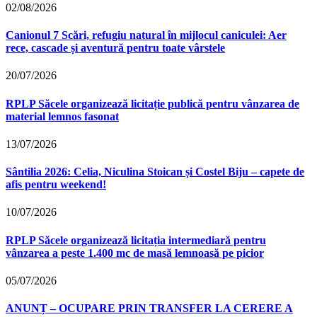
02/08/2026
Canionul 7 Scări, refugiu natural în mijlocul caniculei: Aer
rece, cascade și aventură pentru toate vârstele
20/07/2026
RPLP Săcele organizează licitație publică pentru vânzarea de
material lemnos fasonat
13/07/2026
Sântilia 2026: Celia, Niculina Stoican și Costel Biju – capete de
afis pentru weekend!
10/07/2026
RPLP Săcele organizează licitația intermediară pentru
vânzarea a peste 1.400 mc de masă lemnoasă pe picior
05/07/2026
ANUNȚ – OCUPARE PRIN TRANSFER LA CERERE A