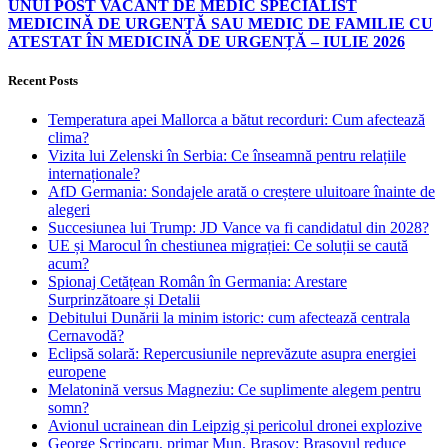
UNUI POST VACANT DE MEDIC SPECIALIST
MEDICINĂ DE URGENȚĂ SAU MEDIC DE FAMILIE CU
ATESTAT ÎN MEDICINĂ DE URGENȚĂ – IULIE 2026
Recent Posts
Temperatura apei Mallorca a bătut recorduri: Cum afectează
clima?
Vizita lui Zelenski în Serbia: Ce înseamnă pentru relațiile
internaționale?
AfD Germania: Sondajele arată o creștere uluitoare înainte de
alegeri
Succesiunea lui Trump: JD Vance va fi candidatul din 2028?
UE și Marocul în chestiunea migrației: Ce soluții se caută
acum?
Spionaj Cetățean Român în Germania: Arestare
Surprinzătoare și Detalii
Debitului Dunării la minim istoric: cum afectează centrala
Cernavodă?
Eclipsă solară: Repercusiunile neprevăzute asupra energiei
europene
Melatonină versus Magneziu: Ce suplimente alegem pentru
somn?
Avionul ucrainean din Leipzig și pericolul dronei explozive
George Scripcaru, primar Mun. Brașov: Brașovul reduce