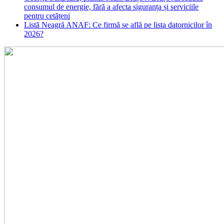
consumul de energie, fără a afecta siguranța și serviciile
pentru cetățeni
Listă Neagră ANAF: Ce firmă se află pe lista datornicilor în
2026?