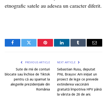
etnografic satele au adesea un caracter diferit.
Facebook
Twitter
Pinterest
LinkedIn
Tumblr
Email
PREVIOUS ARTICLE
NEXT ARTICLE
Sute de mii de conturi
Sebastian Rusu, deputat
blocate sau închise de Tiktok
PNL Brașov: Am inițiat un
pentru că au spamat la
proiect de lege ce prevede
alegerile prezidențiale din
extinderea vaccinării
România
gratuită împotriva HPV până
la vârsta de 26 de ani.