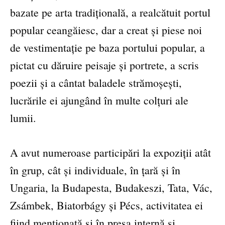
bazate pe arta tradițională, a realcătuit portul
popular ceangăiesc, dar a creat și piese noi
de vestimentație pe baza portului popular, a
pictat cu dăruire peisaje și portrete, a scris
poezii și a cântat baladele strămoșești,
lucrările ei ajungând în multe colțuri ale
lumii.
A avut numeroase participări la expoziții atât
în grup, cât și individuale, în țară și în
Ungaria, la Budapesta, Budakeszi, Tata, Vác,
Zsámbek, Biatorbágy și Pécs, activitatea ei
fiind menționată și în presa internă și