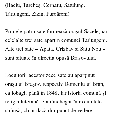
(Baciu, Turcheș, Cernatu, Satulung,
Tărlungeni, Zizin, Purcăreni).
Primele patru sate formează orașul Săcele, iar
celelalte trei sate aparţin comunei Tărlungeni.
Alte trei sate – Apața, Crizbav și Satu Nou –
sunt situate în direcția opusă Brașovului.
Locuitorii acestor zece sate au aparținut
orașului Brașov, respectiv Domeniului Bran,
ca iobagi, până în 1848, iar istoria comună și
religia luterană le-au închegat într-o unitate
strânsă, chiar dacă din punct de vedere