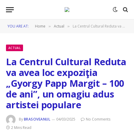
YOU ARE AT:
Home
Actual
La Centrul Cultural Reduta va avea loc expoziţia „Gyorgy Papp Margit – 100 de ani”, un omagiu adus artistei populare
»
»
ACTUAL
La Centrul Cultural Reduta
va avea loc expoziţia
„Gyorgy Papp Margit – 100
de ani”, un omagiu adus
artistei populare
By
BRASOVEANUL
04/03/2025
No Comments
2 Mins Read