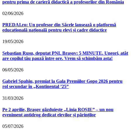
pentru prima de carieră didactică a profesorilor din România
02/06/2026
PREDAI.ro: Un profesor din Săcele lansează o platformă
educațională națională pentru elevi și cadre didactice
19/05/2026
Sebastian Rusu, deputat PNL Brașov: 5 MINUTE. Uneori, atât
are copilul tău pauză între ore. Vrem să schimbăm asta!
06/05/2026
Gabriel Spahiu, premiat la Gala Premiilor Gopo 2026 pentru
rol secundar în „Kontinental ’25”
31/03/2026
Pe 2 aprilie, Brașov găzduiește „Linia ROȘIE” – un nou
eveniment antidrog dedicat elevilor și părinților
05/07/2026