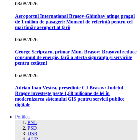
08/08/2026
Aeroportul Internațional Brașov‑Ghimbav atinge pragul
de 1 milion de pasageri: Moment de referință pentru cel
mai tânăr aeroport al țării
06/08/2026
George Scripcaru, primar Mun. Brașov: Brașovul reduce
consumul de energie, fără a afecta siguranța și serviciile
pentru cetățeni
05/08/2026
Adrian Ioan Veștea, președinte CJ Brașov: Județul
Brașov investește peste 1,88 milioane de lei în
modernizarea sistemului GIS pentru servicii publice
digitale
Politica
PNL
PSD
USR
AUR