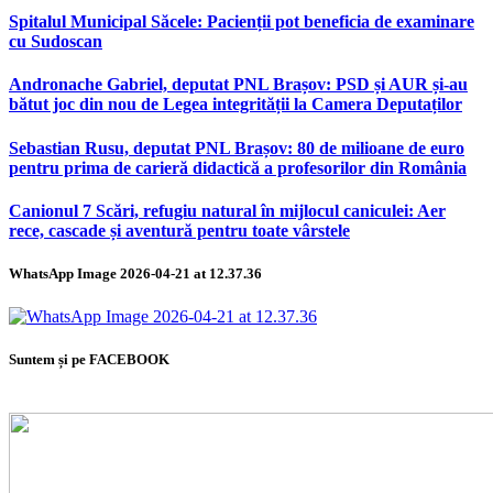
Spitalul Municipal Săcele: Pacienții pot beneficia de examinare
cu Sudoscan
Andronache Gabriel, deputat PNL Brașov: PSD și AUR și-au
bătut joc din nou de Legea integrității la Camera Deputaților
Sebastian Rusu, deputat PNL Brașov: 80 de milioane de euro
pentru prima de carieră didactică a profesorilor din România
Canionul 7 Scări, refugiu natural în mijlocul caniculei: Aer
rece, cascade și aventură pentru toate vârstele
WhatsApp Image 2026-04-21 at 12.37.36
Suntem și pe FACEBOOK