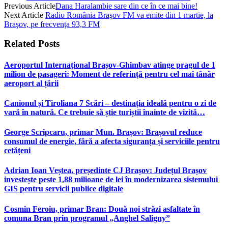
Previous Article
Dana Haralambie sare din ce în ce mai bine!
Next Article
Radio România Braşov FM va emite din 1 martie, la
Braşov, pe frecvenţa 93,3 FM
Related
Posts
Aeroportul Internațional Brașov‑Ghimbav atinge pragul de 1
milion de pasageri: Moment de referință pentru cel mai tânăr
aeroport al țării
Canionul și Tiroliana 7 Scări – destinația ideală pentru o zi de
vară în natură. Ce trebuie să știe turiștii înainte de vizită…
George Scripcaru, primar Mun. Brașov: Brașovul reduce
consumul de energie, fără a afecta siguranța și serviciile pentru
cetățeni
Adrian Ioan Veștea, președinte CJ Brașov: Județul Brașov
investește peste 1,88 milioane de lei în modernizarea sistemului
GIS pentru servicii publice digitale
Cosmin Feroiu, primar Bran: Două noi străzi asfaltate în
comuna Bran prin programul „Anghel Saligny”