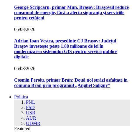
George Scripcaru, primar Mun. Brașov: Brașovul reduce
consumul de energie, fără a afecta siguranța și serviciile
pentru cetățeni
05/08/2026
Adrian Ioan Veștea, președinte CJ Brașov: Județul
Brașov investește peste 1,88 milioane de lei în
modernizarea sistemului GIS pentru servicii publice
digitale
05/08/2026
Cosmin Feroiu, primar Bran: Două noi străzi asfaltate în
comuna Bran prin programul „Anghel Saligny”
Politica
PNL
PSD
USR
AUR
UDMR
Featured