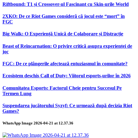
Riftbound: T1 și Crossover-ul Fascinant cu Skin-urile World
2XKO: De ce Riot Games consideră că jocul este “mort” în
FGC
Big Walk: O Experiență Unică de Colaborare și Distracție
Beast of Reincarnation: O privire critică asupra experienței de
joc
FGC: De ce plângerile afectează entuziasmul în comunitate?
Ecosistem deschis Call of Duty: Viitorul esports-urilor în 2026
Comunitatea Esports: Factorul Cheie pentru Succesul Pe
Termen Lung
Suspendarea jucătorului Syzyf: Ce urmează după decizia Riot
Games?
WhatsApp Image 2026-04-21 at 12.37.36