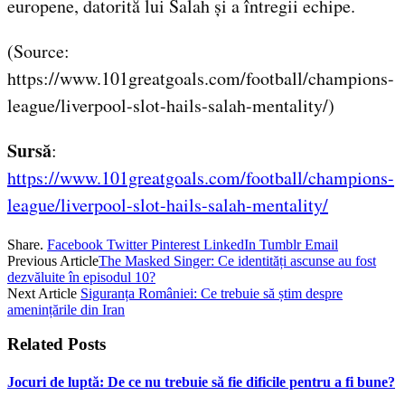
europene, datorită lui Salah și a întregii echipe.
(Source:
https://www.101greatgoals.com/football/champions-
league/liverpool-slot-hails-salah-mentality/)
Sursă
:
https://www.101greatgoals.com/football/champions-
league/liverpool-slot-hails-salah-mentality/
Share.
Facebook
Twitter
Pinterest
LinkedIn
Tumblr
Email
Previous Article
The Masked Singer: Ce identități ascunse au fost
dezvăluite în episodul 10?
Next Article
Siguranța României: Ce trebuie să știm despre
amenințările din Iran
Related
Posts
Jocuri de luptă: De ce nu trebuie să fie dificile pentru a fi bune?