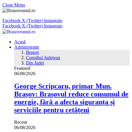
Close Menu
Facebook
X (Twitter)
Instagram
Facebook
X (Twitter)
Instagram
Acasă
Administratie
Braşov
Consiliul Judeţean
Din Judeţ
Featured
06/08/2026
George Scripcaru, primar Mun.
Brașov: Brașovul reduce consumul de
energie, fără a afecta siguranța și
serviciile pentru cetățeni
Recent
06/08/2026