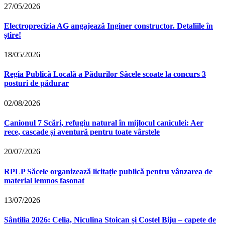
27/05/2026
Electroprecizia AG angajează Inginer constructor. Detaliile în
știre!
18/05/2026
Regia Publică Locală a Pădurilor Săcele scoate la concurs 3
posturi de pădurar
02/08/2026
Canionul 7 Scări, refugiu natural în mijlocul caniculei: Aer
rece, cascade și aventură pentru toate vârstele
20/07/2026
RPLP Săcele organizează licitație publică pentru vânzarea de
material lemnos fasonat
13/07/2026
Sântilia 2026: Celia, Niculina Stoican și Costel Biju – capete de