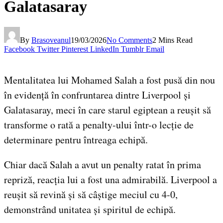
Galatasaray
By
Brasoveanul
19/03/2026
No Comments
2 Mins Read
Facebook
Twitter
Pinterest
LinkedIn
Tumblr
Email
Mentalitatea lui Mohamed Salah a fost pusă din nou
în evidență în confruntarea dintre Liverpool și
Galatasaray, meci în care starul egiptean a reușit să
transforme o rată a penalty-ului într-o lecție de
determinare pentru întreaga echipă.
Chiar dacă Salah a avut un penalty ratat în prima
repriză, reacția lui a fost una admirabilă. Liverpool a
reușit să revină și să câștige meciul cu 4-0,
demonstrând unitatea și spiritul de echipă.