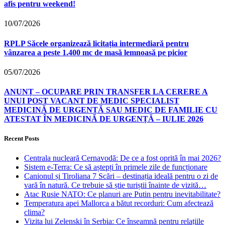
afis pentru weekend!
10/07/2026
RPLP Săcele organizează licitația intermediară pentru
vânzarea a peste 1.400 mc de masă lemnoasă pe picior
05/07/2026
ANUNȚ – OCUPARE PRIN TRANSFER LA CERERE A
UNUI POST VACANT DE MEDIC SPECIALIST
MEDICINĂ DE URGENȚĂ SAU MEDIC DE FAMILIE CU
ATESTAT ÎN MEDICINĂ DE URGENȚĂ – IULIE 2026
Recent Posts
Centrala nucleară Cernavodă: De ce a fost oprită în mai 2026?
Sistem e-Terra: Ce să aștepți în primele zile de funcționare
Canionul și Tiroliana 7 Scări – destinația ideală pentru o zi de
vară în natură. Ce trebuie să știe turiștii înainte de vizită…
Atac Rusie NATO: Ce planuri are Putin pentru inevitabilitate?
Temperatura apei Mallorca a bătut recorduri: Cum afectează
clima?
Vizita lui Zelenski în Serbia: Ce înseamnă pentru relațiile