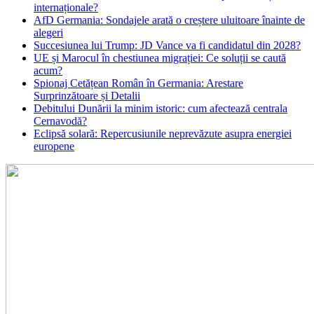
internaționale?
AfD Germania: Sondajele arată o creștere uluitoare înainte de
alegeri
Succesiunea lui Trump: JD Vance va fi candidatul din 2028?
UE și Marocul în chestiunea migrației: Ce soluții se caută
acum?
Spionaj Cetățean Român în Germania: Arestare
Surprinzătoare și Detalii
Debitului Dunării la minim istoric: cum afectează centrala
Cernavodă?
Eclipsă solară: Repercusiunile neprevăzute asupra energiei
europene