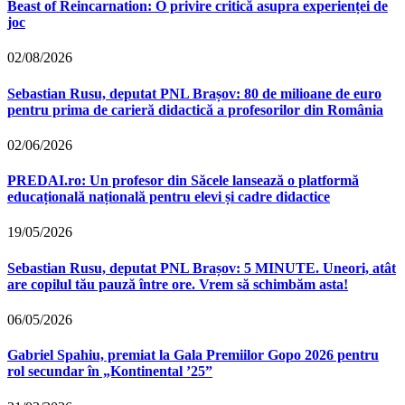
Beast of Reincarnation: O privire critică asupra experienței de
joc
02/08/2026
Sebastian Rusu, deputat PNL Brașov: 80 de milioane de euro
pentru prima de carieră didactică a profesorilor din România
02/06/2026
PREDAI.ro: Un profesor din Săcele lansează o platformă
educațională națională pentru elevi și cadre didactice
19/05/2026
Sebastian Rusu, deputat PNL Brașov: 5 MINUTE. Uneori, atât
are copilul tău pauză între ore. Vrem să schimbăm asta!
06/05/2026
Gabriel Spahiu, premiat la Gala Premiilor Gopo 2026 pentru
rol secundar în „Kontinental ’25”