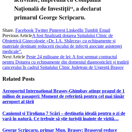
Națională de Investiții“, a declarat
primarul George Scripcaru.
Share.
Facebook
Twitter
Pinterest
LinkedIn
Tumblr
Email
Previous Article
A fost finalizată dotarea Spitalului Clinic de
Obstetrică Ginecologie «Dr. I.A. Sbârcea» cu echipamente și
materiale destinate reducerii riscului de infecții asociate asistenței
medicale”.
Next Article
Peste 24 milioane de lei: A fost semnat contractul
pentru Dotarea cu echipamente din domeniul diagnosticării și tratării
cancerului în cadrul Spitalului Clinic Județean de Urgență Brașov
Related
Posts
Aeroportul Internațional Brașov‑Ghimbav atinge pragul de 1
milion de pasageri: Moment de referință pentru cel mai tânăr
aeroport al țării
Canionul și Tiroliana 7 Scări – destinația ideală pentru o zi de
vară în natură. Ce trebuie să știe turiștii înainte de vizită…
George Scripcaru, primar Mun. Brașov: Brașovul reduce