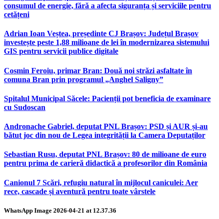
consumul de energie, fără a afecta siguranța și serviciile pentru
cetățeni
Adrian Ioan Veștea, președinte CJ Brașov: Județul Brașov
investește peste 1,88 milioane de lei în modernizarea sistemului
GIS pentru servicii publice digitale
Cosmin Feroiu, primar Bran: Două noi străzi asfaltate în
comuna Bran prin programul „Anghel Saligny”
Spitalul Municipal Săcele: Pacienții pot beneficia de examinare
cu Sudoscan
Andronache Gabriel, deputat PNL Brașov: PSD și AUR și-au
bătut joc din nou de Legea integrității la Camera Deputaților
Sebastian Rusu, deputat PNL Brașov: 80 de milioane de euro
pentru prima de carieră didactică a profesorilor din România
Canionul 7 Scări, refugiu natural în mijlocul caniculei: Aer
rece, cascade și aventură pentru toate vârstele
WhatsApp Image 2026-04-21 at 12.37.36