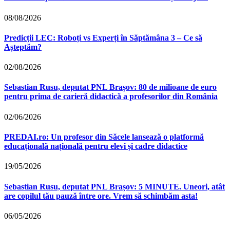
08/08/2026
Predicții LEC: Roboți vs Experți în Săptămâna 3 – Ce să
Așteptăm?
02/08/2026
Sebastian Rusu, deputat PNL Brașov: 80 de milioane de euro
pentru prima de carieră didactică a profesorilor din România
02/06/2026
PREDAI.ro: Un profesor din Săcele lansează o platformă
educațională națională pentru elevi și cadre didactice
19/05/2026
Sebastian Rusu, deputat PNL Brașov: 5 MINUTE. Uneori, atât
are copilul tău pauză între ore. Vrem să schimbăm asta!
06/05/2026