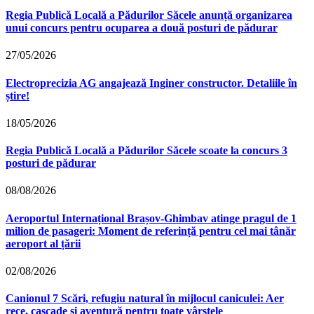
Regia Publică Locală a Pădurilor Săcele anunță organizarea
unui concurs pentru ocuparea a două posturi de pădurar
27/05/2026
Electroprecizia AG angajează Inginer constructor. Detaliile în
știre!
18/05/2026
Regia Publică Locală a Pădurilor Săcele scoate la concurs 3
posturi de pădurar
08/08/2026
Aeroportul Internațional Brașov‑Ghimbav atinge pragul de 1
milion de pasageri: Moment de referință pentru cel mai tânăr
aeroport al țării
02/08/2026
Canionul 7 Scări, refugiu natural în mijlocul caniculei: Aer
rece, cascade și aventură pentru toate vârstele