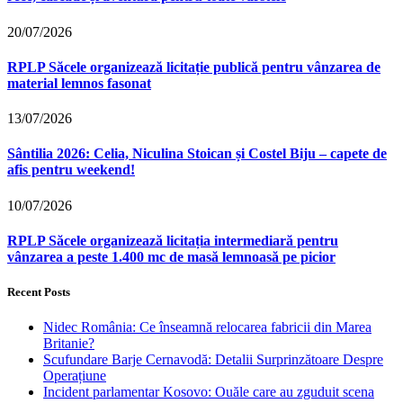
20/07/2026
RPLP Săcele organizează licitație publică pentru vânzarea de
material lemnos fasonat
13/07/2026
Sântilia 2026: Celia, Niculina Stoican și Costel Biju – capete de
afis pentru weekend!
10/07/2026
RPLP Săcele organizează licitația intermediară pentru
vânzarea a peste 1.400 mc de masă lemnoasă pe picior
Recent Posts
Nidec România: Ce înseamnă relocarea fabricii din Marea
Britanie?
Scufundare Barje Cernavodă: Detalii Surprinzătoare Despre
Operațiune
Incident parlamentar Kosovo: Ouăle care au zguduit scena