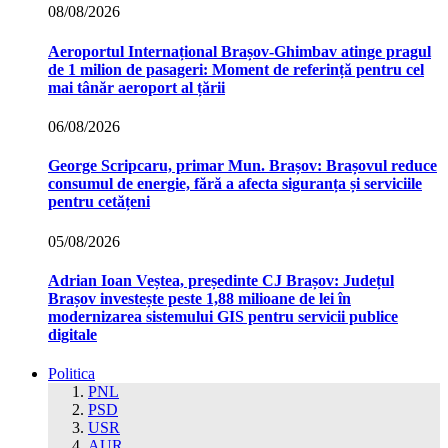
08/08/2026
Aeroportul Internațional Brașov‑Ghimbav atinge pragul
de 1 milion de pasageri: Moment de referință pentru cel
mai tânăr aeroport al țării
06/08/2026
George Scripcaru, primar Mun. Brașov: Brașovul reduce
consumul de energie, fără a afecta siguranța și serviciile
pentru cetățeni
05/08/2026
Adrian Ioan Veștea, președinte CJ Brașov: Județul
Brașov investește peste 1,88 milioane de lei în
modernizarea sistemului GIS pentru servicii publice
digitale
Politica
PNL
PSD
USR
AUR