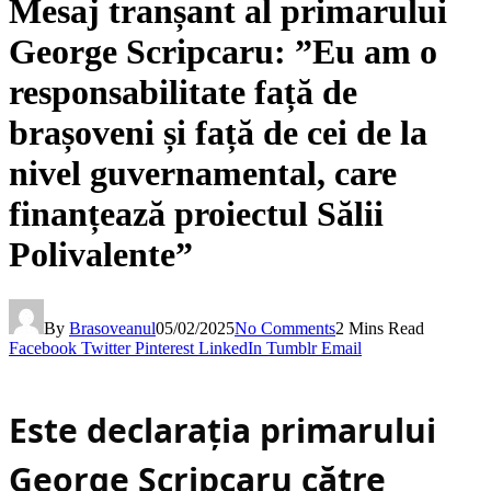
Mesaj tranșant al primarului
George Scripcaru: ”Eu am o
responsabilitate față de
brașoveni și față de cei de la
nivel guvernamental, care
finanțează proiectul Sălii
Polivalente”
By
Brasoveanul
05/02/2025
No Comments
2 Mins Read
Facebook
Twitter
Pinterest
LinkedIn
Tumblr
Email
Este declarația primarului
George Scripcaru către