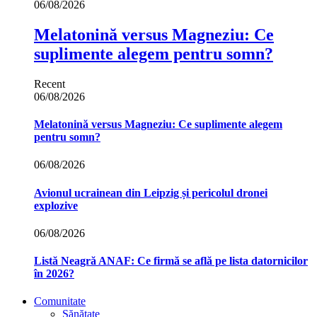
06/08/2026
Melatonină versus Magneziu: Ce
suplimente alegem pentru somn?
Recent
06/08/2026
Melatonină versus Magneziu: Ce suplimente alegem
pentru somn?
06/08/2026
Avionul ucrainean din Leipzig și pericolul dronei
explozive
06/08/2026
Listă Neagră ANAF: Ce firmă se află pe lista datornicilor
în 2026?
Comunitate
Sănătate