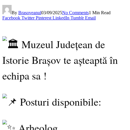
By
Brasoveanul
03/09/2025
No Comments
1 Min Read
Facebook
Twitter
Pinterest
LinkedIn
Tumblr
Email
Muzeul Județean de
Istorie Brașov te așteaptă în
echipa sa !
P
osturi disponibile:
Arheolog