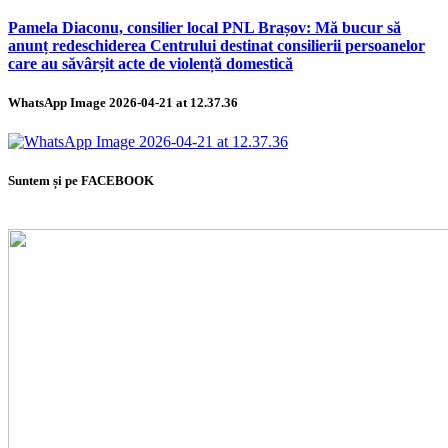
Pamela Diaconu, consilier local PNL Brașov: Mă bucur să
anunț redeschiderea Centrului destinat consilierii persoanelor
care au săvârșit acte de violență domestică
WhatsApp Image 2026-04-21 at 12.37.36
Suntem și pe FACEBOOK