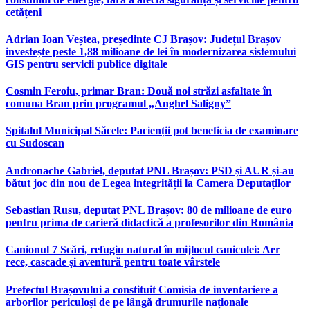
cetățeni
Adrian Ioan Veștea, președinte CJ Brașov: Județul Brașov
investește peste 1,88 milioane de lei în modernizarea sistemului
GIS pentru servicii publice digitale
Cosmin Feroiu, primar Bran: Două noi străzi asfaltate în
comuna Bran prin programul „Anghel Saligny”
Spitalul Municipal Săcele: Pacienții pot beneficia de examinare
cu Sudoscan
Andronache Gabriel, deputat PNL Brașov: PSD și AUR și-au
bătut joc din nou de Legea integrității la Camera Deputaților
Sebastian Rusu, deputat PNL Brașov: 80 de milioane de euro
pentru prima de carieră didactică a profesorilor din România
Canionul 7 Scări, refugiu natural în mijlocul caniculei: Aer
rece, cascade și aventură pentru toate vârstele
Prefectul Brașovului a constituit Comisia de inventariere a
arborilor periculoși de pe lângă drumurile naționale