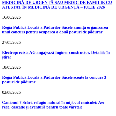
MEDICINĂ DE URGENȚĂ SAU MEDIC DE FAMILIE CU
ATESTAT ÎN MEDICINĂ DE URGENȚĂ – IULIE 2026
16/06/2026
Regia Publică Locală a Pădurilor Săcele anunță organizarea
unui concurs pentru ocuparea a două posturi de pădurar
27/05/2026
Electroprecizia AG angajează Inginer constructor. Detaliile în
știre!
18/05/2026
Regia Publică Locală a Pădurilor Săcele scoate la concurs 3
posturi de pădurar
02/08/2026
Canionul 7 Scări, refugiu natural în mijlocul caniculei: Aer
rece, cascade și aventură pentru toate vârstele