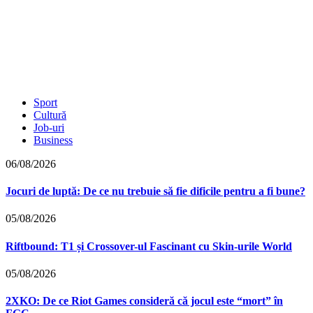
Sport
Cultură
Job-uri
Business
06/08/2026
Jocuri de luptă: De ce nu trebuie să fie dificile pentru a fi bune?
05/08/2026
Riftbound: T1 și Crossover-ul Fascinant cu Skin-urile World
05/08/2026
2XKO: De ce Riot Games consideră că jocul este “mort” în