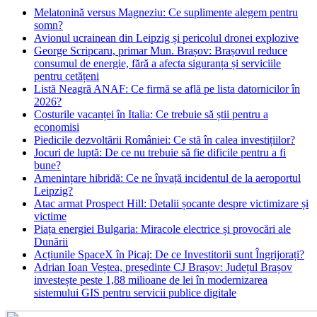
Melatonină versus Magneziu: Ce suplimente alegem pentru
somn?
Avionul ucrainean din Leipzig și pericolul dronei explozive
George Scripcaru, primar Mun. Brașov: Brașovul reduce
consumul de energie, fără a afecta siguranța și serviciile
pentru cetățeni
Listă Neagră ANAF: Ce firmă se află pe lista datornicilor în
2026?
Costurile vacanței în Italia: Ce trebuie să știi pentru a
economisi
Piedicile dezvoltării României: Ce stă în calea investițiilor?
Jocuri de luptă: De ce nu trebuie să fie dificile pentru a fi
bune?
Amenințare hibridă: Ce ne învață incidentul de la aeroportul
Leipzig?
Atac armat Prospect Hill: Detalii șocante despre victimizare și
victime
Piața energiei Bulgaria: Miracole electrice și provocări ale
Dunării
Acțiunile SpaceX în Picaj: De ce Investitorii sunt Îngrijorați?
Adrian Ioan Veștea, președinte CJ Brașov: Județul Brașov
investește peste 1,88 milioane de lei în modernizarea
sistemului GIS pentru servicii publice digitale