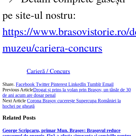
pe site-ul nostru:
https://www.brasovistorie.ro/d
muzeu/cariera-concurs
Carieră / Concurs
Share.
Facebook
Twitter
Pinterest
LinkedIn
Tumblr
Email
Previous Article
Drogat și prins la volan prin Brașov, un tânăr de 30
de ani acum are dosar penal
Next Article
Corona Brașov cucerește Supercupa României la
hochei pe gheață
Related
Posts
George Scripcaru, primar Mun. Brașov: Brașovul reduce
consumul de energie, fără a afecta siguranța și serviciile pentru