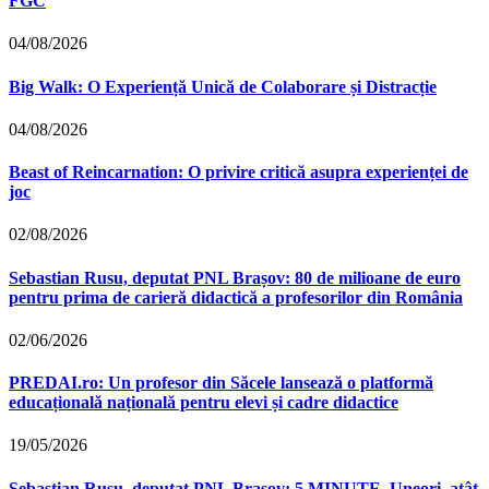
FGC
04/08/2026
Big Walk: O Experiență Unică de Colaborare și Distracție
04/08/2026
Beast of Reincarnation: O privire critică asupra experienței de
joc
02/08/2026
Sebastian Rusu, deputat PNL Brașov: 80 de milioane de euro
pentru prima de carieră didactică a profesorilor din România
02/06/2026
PREDAI.ro: Un profesor din Săcele lansează o platformă
educațională națională pentru elevi și cadre didactice
19/05/2026
Sebastian Rusu, deputat PNL Brașov: 5 MINUTE. Uneori, atât