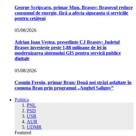
George Scripcaru, primar Mun. Brașov: Brașovul reduce
consumul de energie, fără a afecta siguranța și serviciile
pentru cetățeni
05/08/2026
Adrian Ioan Veștea, președinte CJ Brașov: Județul
Brașov investește peste 1,88 milioane de lei în
modernizarea sistemului GIS pentru servicii publice
digitale
05/08/2026
Cosmin Feroiu, primar Bran: Două noi străzi asfaltate în
comuna Bran prin programul „Anghel Saligny”
Politica
PNL
PSD
USR
AUR
UDMR
Featured