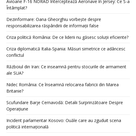
Avioane F-16 NORAD Interceptează Aeronave în Jersey: Ce S-a
Întâmplat?
Dezinformare: Oana Gheorghiu vorbește despre
responsabilizarea răspândirii de informații false
Criza politică România: De ce liderii nu găsesc soluții eficiente?
Criza diplomatică Italia-Spania: Măsuri simetrice ce adâncesc
conflictul
Războiul din Iran: Ce inseamnă pentru stocurile de armament
ale SUA?
Nidec România: Ce înseamnă relocarea fabricii din Marea
Britanie?
Scufundare Barje Cernavodă: Detalii Surprinzătoare Despre
Operațiune
Incident parlamentar Kosovo: Ouăle care au zguduit scena
politică internațională