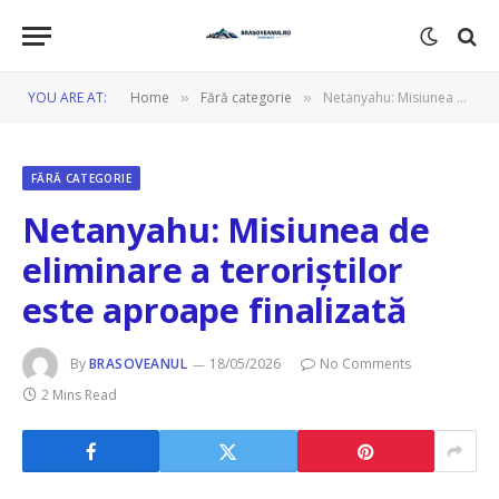
YOU ARE AT:
Home
Fără categorie
Netanyahu: Misiunea de eliminare a teroriștilor este aproape finalizată
»
»
FĂRĂ CATEGORIE
Netanyahu: Misiunea de
eliminare a teroriștilor
este aproape finalizată
By
BRASOVEANUL
18/05/2026
No Comments
2 Mins Read