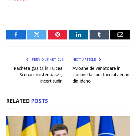
Facebook
Twitter
Pinterest
LinkedIn
Tumblr
Email
PREVIOUS ARTICLE
NEXT ARTICLE
Racheta găsită în Tulcea:
Avioane de vânătoare în
Scenarii misterioase și
ciocnire la spectacolul aerian
incertitudini
din Idaho
RELATED
POSTS