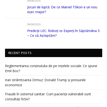
08/08/2026
Jocuri de luptă: De ce Marvel Tōkon e un nou
eșec major?
08/08/2026
Predicții LEC: Roboți vs Experți în Săptămâna 3
– Ce să Așteptăm?
RECENT POSTS
Reglementarea conținutului de pe rețelele sociale: Ce spune
Emil Boc?
Iran strâmtoarea Ormuz: Donald Trump și presiunile
economice
Fraude în sistemul sanitar: Cum pacienții vulnerabili sunt
consultați fictiv?