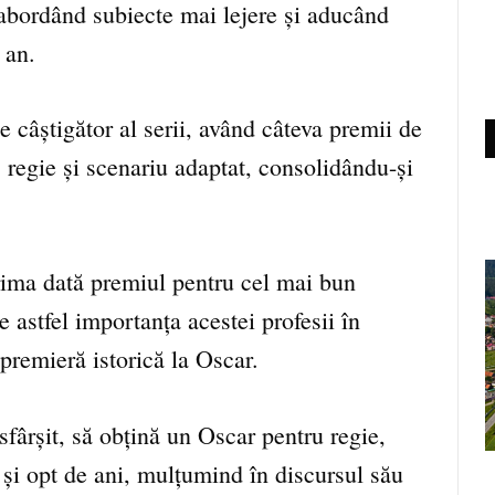
 abordând subiecte mai lejere și aducând
 an.
 câștigător al serii, având câteva premii de
, regie și scenariu adaptat, consolidându-și
ima dată premiul pentru cel mai bun
 astfel importanța acestei profesii în
 premieră istorică la Oscar.
fârșit, să obțină un Oscar pentru regie,
și opt de ani, mulțumind în discursul său