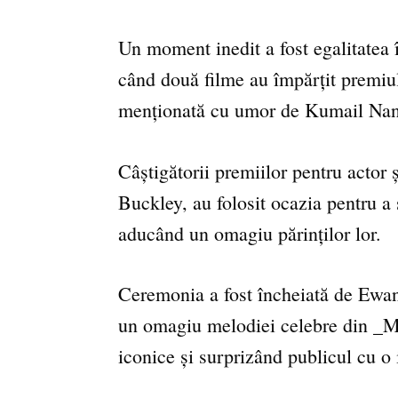
Un moment inedit a fost egalitatea î
când două filme au împărțit premiul,
menționată cu umor de Kumail Nan
Câștigătorii premiilor pentru actor 
Buckley, au folosit ocazia pentru a 
aducând un omagiu părinților lor.
Ceremonia a fost încheiată de Ewa
un omagiu melodiei celebre din 
iconice și surprizând publicul cu o 