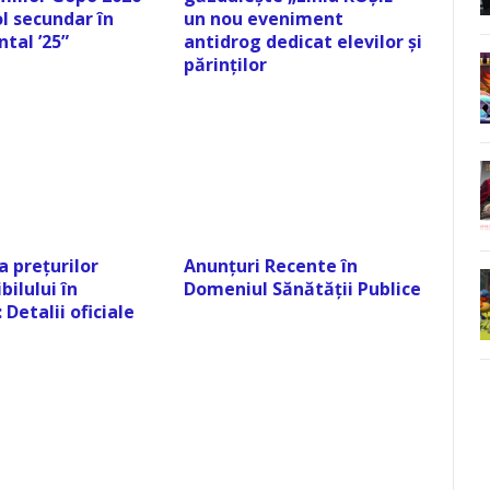
l secundar în
un nou eveniment
tal ’25”
antidrog dedicat elevilor și
părinților
a prețurilor
Anunțuri Recente în
ilului în
Domeniul Sănătății Publice
Detalii oficiale