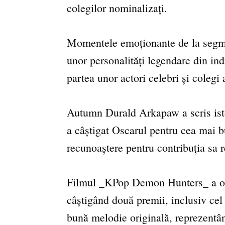
colegilor nominalizați.
Momentele emoționante de la segm
unor personalități legendare din ind
partea unor actori celebri și colegi 
Autumn Durald Arkapaw a scris isto
a câștigat Oscarul pentru cea mai 
recunoaștere pentru contribuția sa 
Filmul _KPop Demon Hunters_ a obț
câștigând două premii, inclusiv cel
bună melodie originală, reprezentâ