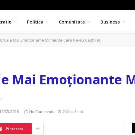
ratie
Politica
Comunitate
Business
6: Cele Mai Emoționante Momente Care Ne-au Captivat
ele Mai Emoționante
t
17/03/2026
No Comments
2 Mins Read
Pinterest