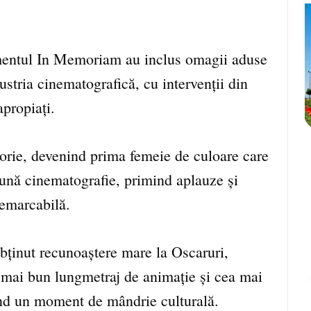
entul In Memoriam au inclus omagii aduse
ustria cinematografică, cu intervenții din
apropiați.
rie, devenind prima femeie de culoare care
bună cinematografie, primind aplauze și
remarcabilă.
inut recunoaștere mare la Oscaruri,
 mai bun lungmetraj de animație și cea mai
nd un moment de mândrie culturală.