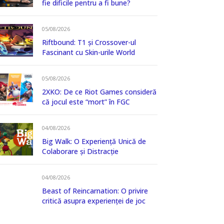
fie dificile pentru a fi bune?
05/08/2026
Riftbound: T1 și Crossover-ul
Fascinant cu Skin-urile World
05/08/2026
2XKO: De ce Riot Games consideră
că jocul este “mort” în FGC
04/08/2026
Big Walk: O Experiență Unică de
Colaborare și Distracție
04/08/2026
Beast of Reincarnation: O privire
critică asupra experienței de joc