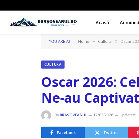
Acasă
Administ
YOU ARE AT:
Home
Cultura
Oscar 202
»
»
CULTURA
Oscar 2026: C
Ne-au Captiva
By
BRASOVEANUL
17/03/2026
Updated:
Facebook
Twitter