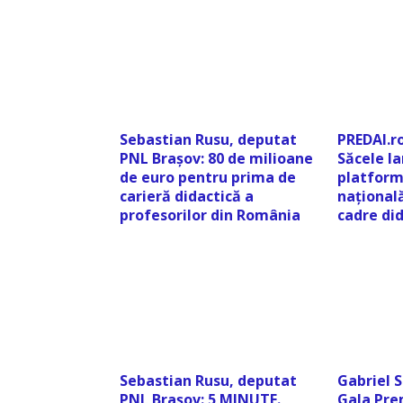
Sebastian Rusu, deputat
PREDAI.ro
PNL Brașov: 80 de milioane
Săcele l
de euro pentru prima de
platform
carieră didactică a
națională
profesorilor din România
cadre di
Sebastian Rusu, deputat
Gabriel S
PNL Brașov: 5 MINUTE.
Gala Pre