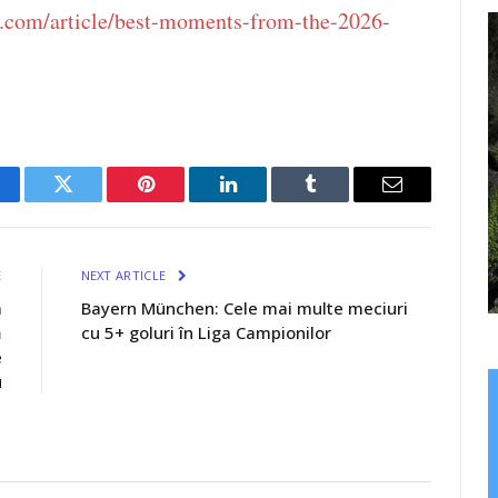
es.com/article/best-moments-from-the-2026-
cebook
Twitter
Pinterest
LinkedIn
Tumblr
Email
E
NEXT ARTICLE
a
Bayern München: Cele mai multe meciuri
ă
cu 5+ goluri în Liga Campionilor
e
u