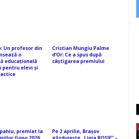
: Un profesor din
Cristian Mungiu Palme
ansează o
d’Or: Ce a spus după
ă educațională
câștigarea premiului
 pentru elevi și
dactice
pahiu, premiat la
Pe 2 aprilie, Brașov
miilor Gopo 2026
găzduiește „Linia ROȘIE” –