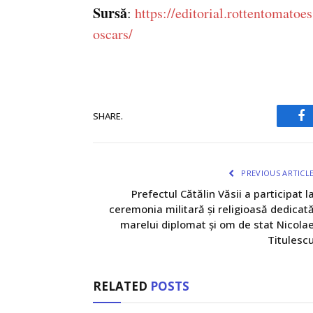
Sursă
:
https://editorial.rottentomato
oscars/
SHARE.
Fa
PREVIOUS ARTICL
Prefectul Cătălin Văsii a participat l
ceremonia militară și religioasă dedicat
marelui diplomat și om de stat Nicola
Titulesc
RELATED
POSTS