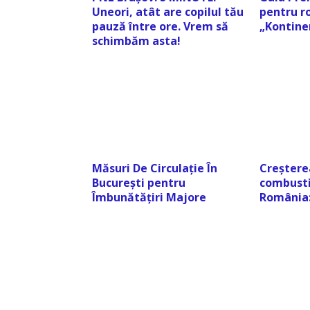
Uneori, atât are copilul tău
pentru ro
pauză între ore. Vrem să
„Kontinen
schimbăm asta!
Măsuri De Circulație În
Creștere
București pentru
combustib
Îmbunătățiri Majore
România: 