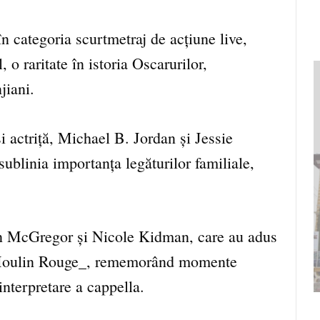
n categoria scurtmetraj de acțiune live,
 o raritate în istoria Oscarurilor,
jiani.
și actriță, Michael B. Jordan și Jessie
sublinia importanța legăturilor familiale,
n McGregor și Nicole Kidman, care au adus
_Moulin Rouge_, rememorând momente
interpretare a cappella.