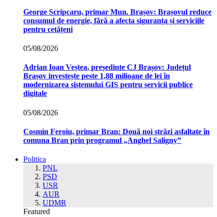
George Scripcaru, primar Mun. Brașov: Brașovul reduce
consumul de energie, fără a afecta siguranța și serviciile
pentru cetățeni
05/08/2026
Adrian Ioan Veștea, președinte CJ Brașov: Județul
Brașov investește peste 1,88 milioane de lei în
modernizarea sistemului GIS pentru servicii publice
digitale
05/08/2026
Cosmin Feroiu, primar Bran: Două noi străzi asfaltate în
comuna Bran prin programul „Anghel Saligny”
Politica
PNL
PSD
USR
AUR
UDMR
Featured