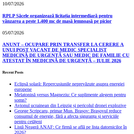
10/07/2026
RPLP Săcele organizează licitația intermediară pentru
vânzarea a peste 1.400 mc de masă lemnoasă pe picior
05/07/2026
ANUNȚ – OCUPARE PRIN TRANSFER LA CERERE A
UNUI POST VACANT DE MEDIC SPECIALIST
MEDICINĂ DE URGENȚĂ SAU MEDIC DE FAMILIE CU
ATESTAT ÎN MEDICINĂ DE URGENȚĂ – IULIE 2026
Recent Posts
Eclipsă solară: Repercusiunile neprevăzute asupra energiei
europene
Melatonină versus Magneziu: Ce suplimente alegem pentru
somn?
Avionul ucrainean din Leipzig și pericolul dronei explozive
George Scripcaru, primar Mun. Brașov: Brașovul reduce
consumul de energie, fără a afecta siguranța și serviciile
pentru cetățeni
Listă Neagră ANAF: Ce firmă se află pe lista datornicilor în
2026?