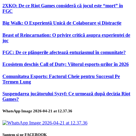
2XKO: De ce Riot Games consideră că jocul este “mort” în
FGC
Big Walk: O Experiență Unică de Colaborare și Distracție
Beast of Reincarnation: O privire critică asupra experienței de
joc
FGC: De ce plângerile afectează entuziasmul în comunitate?
Ecosistem deschis Call of Duty: Viitorul esports-urilor în 2026
Comunitatea Esports: Factorul Cheie pentru Succesul Pe
Termen Lung
Suspendarea jucătorului Syzyf: Ce urmează după decizia Riot
Games?
WhatsApp Image 2026-04-21 at 12.37.36
Suntem și pe FACEBOOK