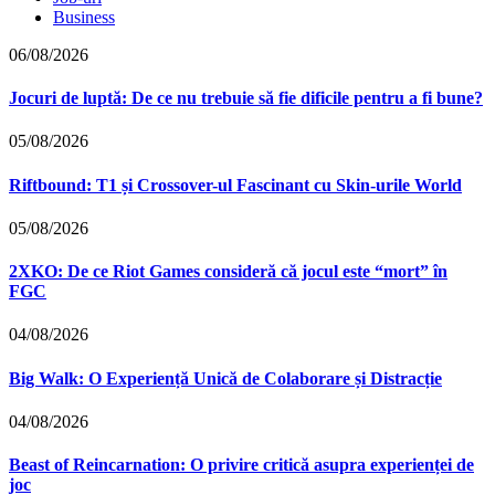
Business
06/08/2026
Jocuri de luptă: De ce nu trebuie să fie dificile pentru a fi bune?
05/08/2026
Riftbound: T1 și Crossover-ul Fascinant cu Skin-urile World
05/08/2026
2XKO: De ce Riot Games consideră că jocul este “mort” în
FGC
04/08/2026
Big Walk: O Experiență Unică de Colaborare și Distracție
04/08/2026
Beast of Reincarnation: O privire critică asupra experienței de
joc