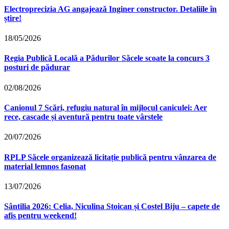
Electroprecizia AG angajează Inginer constructor. Detaliile în
știre!
18/05/2026
Regia Publică Locală a Pădurilor Săcele scoate la concurs 3
posturi de pădurar
02/08/2026
Canionul 7 Scări, refugiu natural în mijlocul caniculei: Aer
rece, cascade și aventură pentru toate vârstele
20/07/2026
RPLP Săcele organizează licitație publică pentru vânzarea de
material lemnos fasonat
13/07/2026
Sântilia 2026: Celia, Niculina Stoican și Costel Biju – capete de
afis pentru weekend!