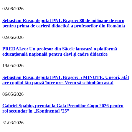
02/08/2026
Sebastian Rusu, deputat PNL Brașov: 80 de milioane de euro
pentru prima de carieră didactică a profesorilor din România
02/06/2026
PREDAI.ro: Un profesor din Săcele lansează o platformă
educațională națională pentru elevi și cadre didactice
19/05/2026
Sebastian Rusu, deputat PNL Brașov: 5 MINUTE. Uneori, atât
are copilul tău pauză între ore. Vrem să schimbăm asta!
06/05/2026
Gabriel Spahiu, premiat la Gala Premiilor Gopo 2026 pentru
rol secundar în „Kontinental ’25”
31/03/2026