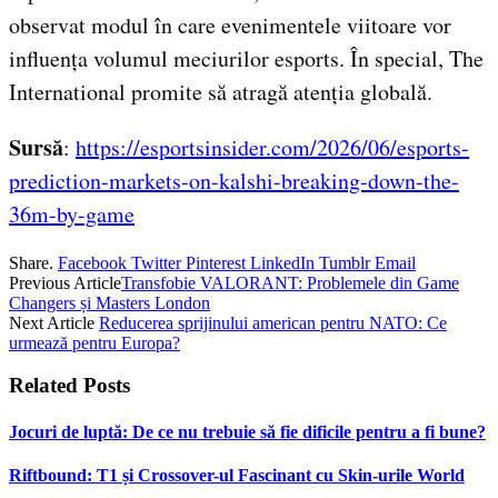
observat modul în care evenimentele viitoare vor
influența volumul meciurilor esports. În special, The
International promite să atragă atenția globală.
Sursă
:
https://esportsinsider.com/2026/06/esports-
prediction-markets-on-kalshi-breaking-down-the-
36m-by-game
Share.
Facebook
Twitter
Pinterest
LinkedIn
Tumblr
Email
Previous Article
Transfobie VALORANT: Problemele din Game
Changers și Masters London
Next Article
Reducerea sprijinului american pentru NATO: Ce
urmează pentru Europa?
Related
Posts
Jocuri de luptă: De ce nu trebuie să fie dificile pentru a fi bune?
Riftbound: T1 și Crossover-ul Fascinant cu Skin-urile World