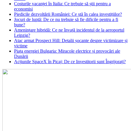
Costurile vacanței în Italia: Ce trebuie să știi pentru a
economisi
Piedicile dezvoltării României: Ce stă în calea investițiilor?
Jocuri de luptă: De ce nu trebuie să fie dificile pentru a fi
bune?
Amenințare hibridă: Ce ne învață incidentul de la aeroportul
Leipzig?
Atac armat Prospect Hill: Detalii șocante despre victimizare și
victime
Piața energiei Bulgaria: Miracole electrice și provocări ale
Dunării
Acțiunile SpaceX în Picaj: De ce Investitorii sunt Îngrijorați?