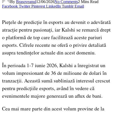
By
Brasoveanul
12/06/2026
No Comments
2 Mins Read
Facebook
Twitter
Pinterest
LinkedIn
Tumblr
Email
Piețele de predicție în esports au devenit o adevărată
atracție pentru pasionați, iar Kalshi se remarcă drept
o platformă de top care facilitează aceste pariuri
esports. Cifrele recente ne oferă o privire detaliată
asupra tendințelor actuale din acest domeniu.
În perioada 1-7 iunie 2026, Kalshi a înregistrat un
volum impresionant de 36 de milioane de dolari în
tranzacții. Această sumă subliniază interesul crescut
pentru predicțiile esports, având în vedere că
evenimentele majore generează un aflux de bani.
Cea mai mare parte din acest volum provine de la