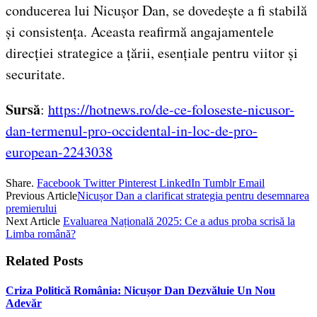
conducerea lui Nicușor Dan, se dovedește a fi stabilă
și consistența. Aceasta reafirmă angajamentele
direcției strategice a țării, esențiale pentru viitor și
securitate.
Sursă
:
https://hotnews.ro/de-ce-foloseste-nicusor-
dan-termenul-pro-occidental-in-loc-de-pro-
european-2243038
Share.
Facebook
Twitter
Pinterest
LinkedIn
Tumblr
Email
Previous Article
Nicușor Dan a clarificat strategia pentru desemnarea
premierului
Next Article
Evaluarea Națională 2025: Ce a adus proba scrisă la
Limba română?
Related
Posts
Criza Politică România: Nicușor Dan Dezvăluie Un Nou
Adevăr