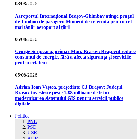
08/08/2026
Aeroportul Internațional Brașov‑Ghimbav atinge pragul
de 1 milion de pasageri: Moment de referință pentru cel
mai tânăr aeroport al țării
06/08/2026
George Scripcaru, primar Mun. Brașov: Brașovul reduce
consumul de energie, fără a afecta siguranța și serviciile
pentru cetățeni
05/08/2026
Adrian Ioan Veștea, președinte CJ Brașov: Județul
Brașov investește peste 1,88 milioane de lei în
modernizarea sistemului GIS pentru servicii publice
digitale
Politica
PNL
PSD
USR
AUR