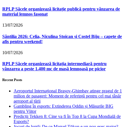
RPLP Săcele organizează licitație publică pentru vânzarea de
material lemnos fasonat
13/07/2026
Sântilia 2026: Celia, Niculina Stoican și Costel Biju – capete de
afis pentru weekend!
10/07/2026
RPLP Săcele organizează licitația intermediară pentru
vânzarea a peste 1.400 mc de masă lemnoasă pe picior
Recent Posts
Aeroportul Internațional Brașov‑Ghimbav atinge pragul de 1
milion de pasageri: Moment de referință pentru cel mai tânăr
aeroport al țării
Gambling în esports: Extinderea Oddin și Măsurile BIG
pentru Viitor
Predicții Tekken 8: Cine va fi în Top 8 la Cupa Mondială de
Esports?
Jocuri de luptă: De ce Marvel Tōkon e un nou eșec major?