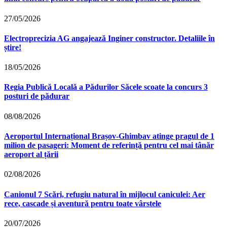
27/05/2026
Electroprecizia AG angajează Inginer constructor. Detaliile în
știre!
18/05/2026
Regia Publică Locală a Pădurilor Săcele scoate la concurs 3
posturi de pădurar
08/08/2026
Aeroportul Internațional Brașov‑Ghimbav atinge pragul de 1
milion de pasageri: Moment de referință pentru cel mai tânăr
aeroport al țării
02/08/2026
Canionul 7 Scări, refugiu natural în mijlocul caniculei: Aer
rece, cascade și aventură pentru toate vârstele
20/07/2026