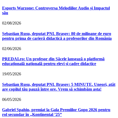
Esports Warzone: Controversa Melodiilor Audio și Impactul
său
02/08/2026
Sebastian Rusu, deputat PNL Brașov: 80 de milioane de euro
pentru prima de carieră didactică a profesorilor din România
02/06/2026
PREDAI.ro: Un profesor din Săcele lansează o platformă
educațională națională pentru elevi și cadre didactice
19/05/2026
Sebastian Rusu, deputat PNL Brașov: 5 MINUTE. Uneori, atât
are copilul tău pauză între ore. Vrem să schimbăm asta!
06/05/2026
Gabriel Spahiu, premiat la Gala Premiilor Gopo 2026 pentru
rol secundar în „Kontinental ’25”