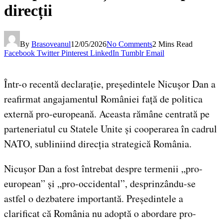
direcții
By
Brasoveanul
12/05/2026
No Comments
2 Mins Read
Facebook
Twitter
Pinterest
LinkedIn
Tumblr
Email
Într-o recentă declarație, președintele Nicușor Dan a
reafirmat angajamentul României față de politica
externă pro-europeană. Aceasta rămâne centrată pe
parteneriatul cu Statele Unite și cooperarea în cadrul
NATO, subliniind direcția strategică România.
Nicușor Dan a fost întrebat despre termenii „pro-
european” și „pro-occidental”, desprinzându-se
astfel o dezbatere importantă. Președintele a
clarificat că România nu adoptă o abordare pro-