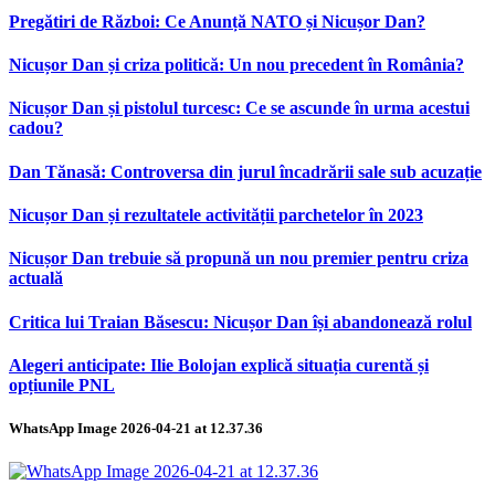
Pregătiri de Război: Ce Anunță NATO și Nicușor Dan?
Nicușor Dan și criza politică: Un nou precedent în România?
Nicușor Dan și pistolul turcesc: Ce se ascunde în urma acestui
cadou?
Dan Tănasă: Controversa din jurul încadrării sale sub acuzație
Nicușor Dan și rezultatele activității parchetelor în 2023
Nicușor Dan trebuie să propună un nou premier pentru criza
actuală
Critica lui Traian Băsescu: Nicușor Dan își abandonează rolul
Alegeri anticipate: Ilie Bolojan explică situația curentă și
opțiunile PNL
WhatsApp Image 2026-04-21 at 12.37.36