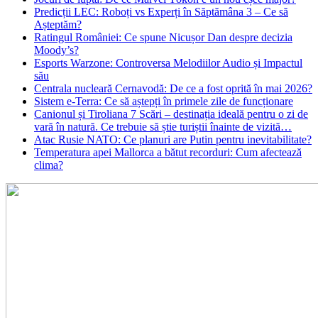
Predicții LEC: Roboți vs Experți în Săptămâna 3 – Ce să
Așteptăm?
Ratingul României: Ce spune Nicușor Dan despre decizia
Moody’s?
Esports Warzone: Controversa Melodiilor Audio și Impactul
său
Centrala nucleară Cernavodă: De ce a fost oprită în mai 2026?
Sistem e-Terra: Ce să aștepți în primele zile de funcționare
Canionul și Tiroliana 7 Scări – destinația ideală pentru o zi de
vară în natură. Ce trebuie să știe turiștii înainte de vizită…
Atac Rusie NATO: Ce planuri are Putin pentru inevitabilitate?
Temperatura apei Mallorca a bătut recorduri: Cum afectează
clima?