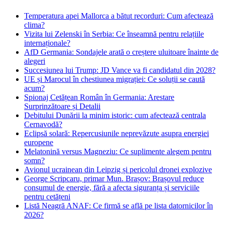
Temperatura apei Mallorca a bătut recorduri: Cum afectează
clima?
Vizita lui Zelenski în Serbia: Ce înseamnă pentru relațiile
internaționale?
AfD Germania: Sondajele arată o creștere uluitoare înainte de
alegeri
Succesiunea lui Trump: JD Vance va fi candidatul din 2028?
UE și Marocul în chestiunea migrației: Ce soluții se caută
acum?
Spionaj Cetățean Român în Germania: Arestare
Surprinzătoare și Detalii
Debitului Dunării la minim istoric: cum afectează centrala
Cernavodă?
Eclipsă solară: Repercusiunile neprevăzute asupra energiei
europene
Melatonină versus Magneziu: Ce suplimente alegem pentru
somn?
Avionul ucrainean din Leipzig și pericolul dronei explozive
George Scripcaru, primar Mun. Brașov: Brașovul reduce
consumul de energie, fără a afecta siguranța și serviciile
pentru cetățeni
Listă Neagră ANAF: Ce firmă se află pe lista datornicilor în
2026?