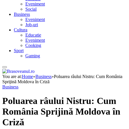
Eveniment
Social
Business
Eveniment
Job-uri
Cultura
Educatie
Eveniment
Cooking
Sport
Gaming
You are at:
Home
»
Business
»
Poluarea râului Nistru: Cum România
Sprijină Moldova în Criză
Business
Poluarea râului Nistru: Cum
România Sprijină Moldova în
Criză