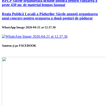
RPLP Săcele organizează licitație publică pentru vânzarea a
peste 430 mc de material lemnos fasonat
Regia Publică Locală a Pădurilor Săcele anunță organizarea
unui concurs pentru ocuparea a două posturi de pădurar
WhatsApp Image 2026-04-21 at 12.37.36
Suntem și pe FACEBOOK