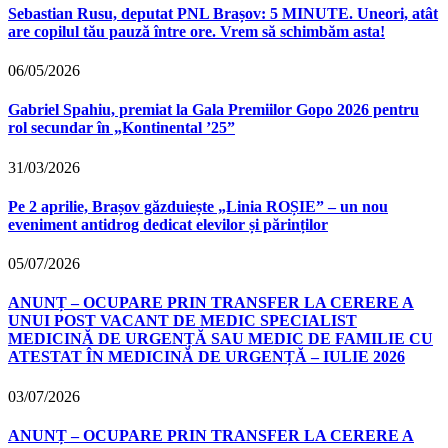
Sebastian Rusu, deputat PNL Brașov: 5 MINUTE. Uneori, atât
are copilul tău pauză între ore. Vrem să schimbăm asta!
06/05/2026
Gabriel Spahiu, premiat la Gala Premiilor Gopo 2026 pentru
rol secundar în „Kontinental ’25”
31/03/2026
Pe 2 aprilie, Brașov găzduiește „Linia ROȘIE” – un nou
eveniment antidrog dedicat elevilor și părinților
05/07/2026
ANUNȚ – OCUPARE PRIN TRANSFER LA CERERE A
UNUI POST VACANT DE MEDIC SPECIALIST
MEDICINĂ DE URGENȚĂ SAU MEDIC DE FAMILIE CU
ATESTAT ÎN MEDICINĂ DE URGENȚĂ – IULIE 2026
03/07/2026
ANUNȚ – OCUPARE PRIN TRANSFER LA CERERE A