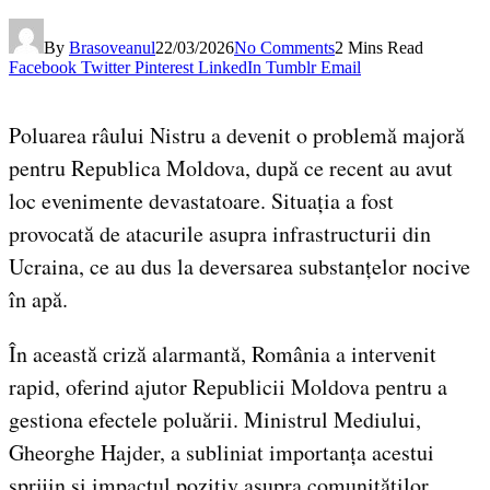
By
Brasoveanul
22/03/2026
No Comments
2 Mins Read
Facebook
Twitter
Pinterest
LinkedIn
Tumblr
Email
Poluarea râului Nistru a devenit o problemă majoră
pentru Republica Moldova, după ce recent au avut
loc evenimente devastatoare. Situația a fost
provocată de atacurile asupra infrastructurii din
Ucraina, ce au dus la deversarea substanțelor nocive
în apă.
În această criză alarmantă, România a intervenit
rapid, oferind ajutor Republicii Moldova pentru a
gestiona efectele poluării. Ministrul Mediului,
Gheorghe Hajder, a subliniat importanța acestui
sprijin și impactul pozitiv asupra comunităților