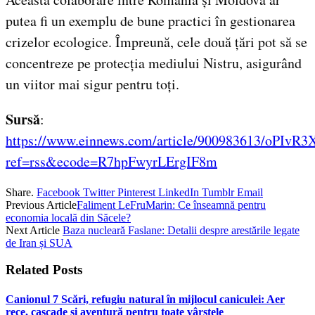
putea fi un exemplu de bune practici în gestionarea
crizelor ecologice. Împreună, cele două țări pot să se
concentreze pe protecția mediului Nistru, asigurând
un viitor mai sigur pentru toți.
Sursă
:
https://www.einnews.com/article/900983613/oPIv
ref=rss&ecode=R7hpFwyrLErgIF8m
Share.
Facebook
Twitter
Pinterest
LinkedIn
Tumblr
Email
Previous Article
Faliment LeFruMarin: Ce înseamnă pentru
economia locală din Săcele?
Next Article
Baza nucleară Faslane: Detalii despre arestările legate
de Iran și SUA
Related
Posts
Canionul 7 Scări, refugiu natural în mijlocul caniculei: Aer
rece, cascade și aventură pentru toate vârstele