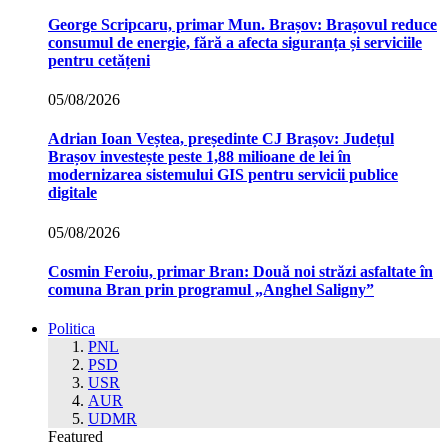
George Scripcaru, primar Mun. Brașov: Brașovul reduce
consumul de energie, fără a afecta siguranța și serviciile
pentru cetățeni
05/08/2026
Adrian Ioan Veștea, președinte CJ Brașov: Județul
Brașov investește peste 1,88 milioane de lei în
modernizarea sistemului GIS pentru servicii publice
digitale
05/08/2026
Cosmin Feroiu, primar Bran: Două noi străzi asfaltate în
comuna Bran prin programul „Anghel Saligny”
Politica
PNL
PSD
USR
AUR
UDMR
Featured