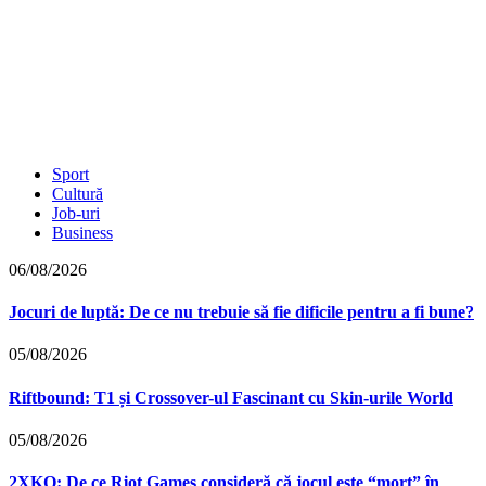
Sport
Cultură
Job-uri
Business
06/08/2026
Jocuri de luptă: De ce nu trebuie să fie dificile pentru a fi bune?
05/08/2026
Riftbound: T1 și Crossover-ul Fascinant cu Skin-urile World
05/08/2026
2XKO: De ce Riot Games consideră că jocul este “mort” în