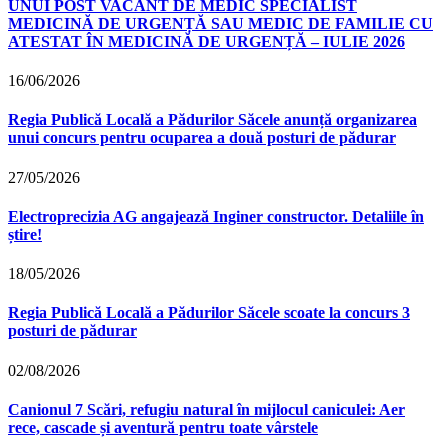
UNUI POST VACANT DE MEDIC SPECIALIST
MEDICINĂ DE URGENȚĂ SAU MEDIC DE FAMILIE CU
ATESTAT ÎN MEDICINĂ DE URGENȚĂ – IULIE 2026
16/06/2026
Regia Publică Locală a Pădurilor Săcele anunță organizarea
unui concurs pentru ocuparea a două posturi de pădurar
27/05/2026
Electroprecizia AG angajează Inginer constructor. Detaliile în
știre!
18/05/2026
Regia Publică Locală a Pădurilor Săcele scoate la concurs 3
posturi de pădurar
02/08/2026
Canionul 7 Scări, refugiu natural în mijlocul caniculei: Aer
rece, cascade și aventură pentru toate vârstele