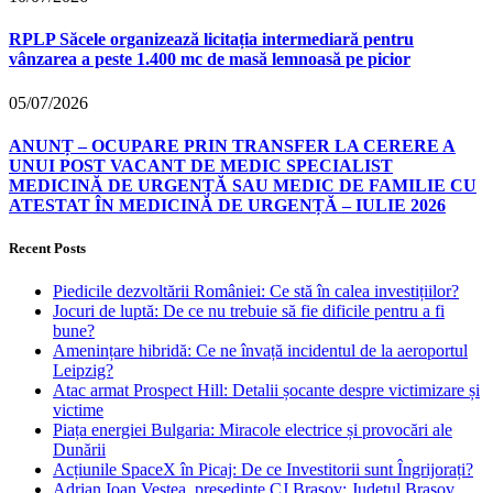
RPLP Săcele organizează licitația intermediară pentru
vânzarea a peste 1.400 mc de masă lemnoasă pe picior
05/07/2026
ANUNȚ – OCUPARE PRIN TRANSFER LA CERERE A
UNUI POST VACANT DE MEDIC SPECIALIST
MEDICINĂ DE URGENȚĂ SAU MEDIC DE FAMILIE CU
ATESTAT ÎN MEDICINĂ DE URGENȚĂ – IULIE 2026
Recent Posts
Piedicile dezvoltării României: Ce stă în calea investițiilor?
Jocuri de luptă: De ce nu trebuie să fie dificile pentru a fi
bune?
Amenințare hibridă: Ce ne învață incidentul de la aeroportul
Leipzig?
Atac armat Prospect Hill: Detalii șocante despre victimizare și
victime
Piața energiei Bulgaria: Miracole electrice și provocări ale
Dunării
Acțiunile SpaceX în Picaj: De ce Investitorii sunt Îngrijorați?
Adrian Ioan Veștea, președinte CJ Brașov: Județul Brașov