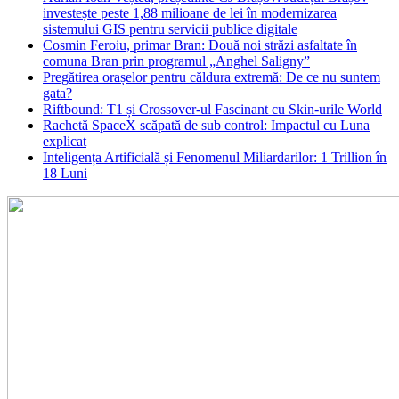
investește peste 1,88 milioane de lei în modernizarea
sistemului GIS pentru servicii publice digitale
Cosmin Feroiu, primar Bran: Două noi străzi asfaltate în
comuna Bran prin programul „Anghel Saligny”
Pregătirea orașelor pentru căldura extremă: De ce nu suntem
gata?
Riftbound: T1 și Crossover-ul Fascinant cu Skin-urile World
Rachetă SpaceX scăpată de sub control: Impactul cu Luna
explicat
Inteligența Artificială și Fenomenul Miliardarilor: 1 Trillion în
18 Luni