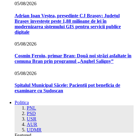
05/08/2026
Adrian Ioan Veștea, președinte CJ Brașov: Județul
Brașov investește peste 1,88 milioane de lei în
modernizarea sistemului GIS pentru servicii publice
digitale
05/08/2026
Cosmin Feroiu, primar Bran: Două noi străzi asfaltate în
comuna Bran prin programul „Anghel Saligny”
05/08/2026
Spitalul Municipal Săcele: Pacienții pot beneficia de
examinare cu Sudoscan
Politica
PNL
PSD
USR
AUR
UDMR
Featured