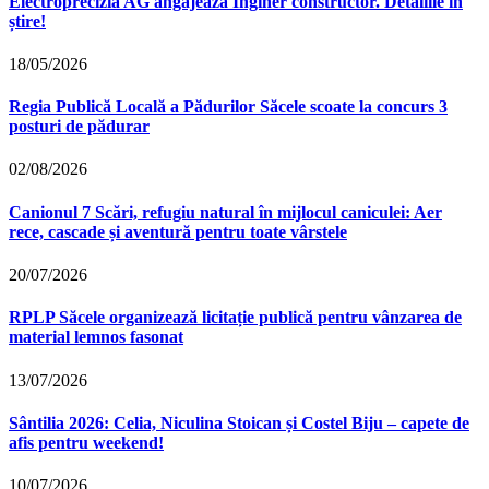
Electroprecizia AG angajează Inginer constructor. Detaliile în
știre!
18/05/2026
Regia Publică Locală a Pădurilor Săcele scoate la concurs 3
posturi de pădurar
02/08/2026
Canionul 7 Scări, refugiu natural în mijlocul caniculei: Aer
rece, cascade și aventură pentru toate vârstele
20/07/2026
RPLP Săcele organizează licitație publică pentru vânzarea de
material lemnos fasonat
13/07/2026
Sântilia 2026: Celia, Niculina Stoican și Costel Biju – capete de
afis pentru weekend!
10/07/2026