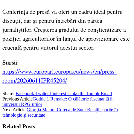
Conferința de presă va oferi un cadru ideal pentru
discuții, dar și pentru întrebări din partea
jurnaliștilor. Creșterea gradului de conștientizare a
poziției agricultorilor în lanțul de aprovizionare este
crucială pentru viitorul acestui sector.
Sursă
:
https://www.europarl.europa.eu/news/en/press-
room/20260611IPR45204/
Share.
Facebook
Twitter
Pinterest
LinkedIn
Tumblr
Email
Previous Article
Gothic 1 Remake: O călătorie fascinantă în
universul RPG-urilor
Next Article
Giorgia Meloni Coreea de Sud: Relații sporite în
tehnologie și securitate
Related
Posts