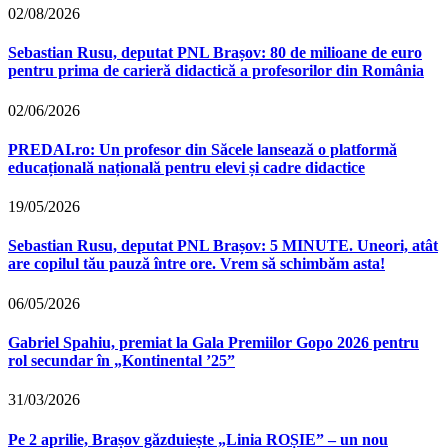
02/08/2026
Sebastian Rusu, deputat PNL Brașov: 80 de milioane de euro
pentru prima de carieră didactică a profesorilor din România
02/06/2026
PREDAI.ro: Un profesor din Săcele lansează o platformă
educațională națională pentru elevi și cadre didactice
19/05/2026
Sebastian Rusu, deputat PNL Brașov: 5 MINUTE. Uneori, atât
are copilul tău pauză între ore. Vrem să schimbăm asta!
06/05/2026
Gabriel Spahiu, premiat la Gala Premiilor Gopo 2026 pentru
rol secundar în „Kontinental ’25”
31/03/2026
Pe 2 aprilie, Brașov găzduiește „Linia ROȘIE” – un nou