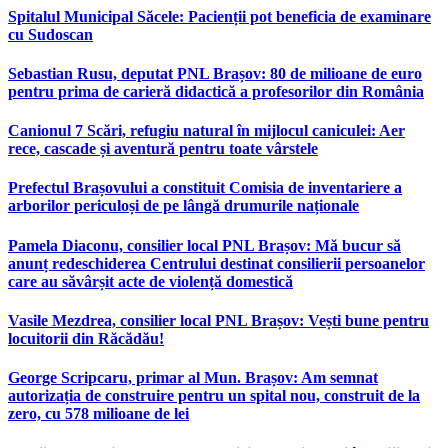
Spitalul Municipal Săcele: Pacienții pot beneficia de examinare
cu Sudoscan
Sebastian Rusu, deputat PNL Brașov: 80 de milioane de euro
pentru prima de carieră didactică a profesorilor din România
Canionul 7 Scări, refugiu natural în mijlocul caniculei: Aer
rece, cascade și aventură pentru toate vârstele
Prefectul Brașovului a constituit Comisia de inventariere a
arborilor periculoși de pe lângă drumurile naționale
Pamela Diaconu, consilier local PNL Brașov: Mă bucur să
anunț redeschiderea Centrului destinat consilierii persoanelor
care au săvârșit acte de violență domestică
Vasile Mezdrea, consilier local PNL Brașov: Vești bune pentru
locuitorii din Răcădău!
George Scripcaru, primar al Mun. Brașov: Am semnat
autorizația de construire pentru un spital nou, construit de la
zero, cu 578 milioane de lei