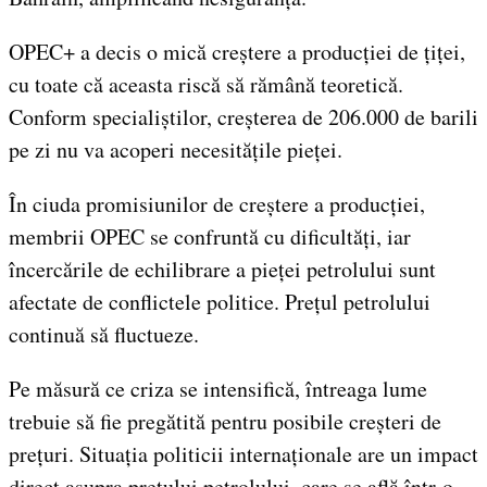
OPEC+ a decis o mică creștere a producției de țiței,
cu toate că aceasta riscă să rămână teoretică.
Conform specialiștilor, creșterea de 206.000 de barili
pe zi nu va acoperi necesitățile pieței.
În ciuda promisiunilor de creștere a producției,
membrii OPEC se confruntă cu dificultăți, iar
încercările de echilibrare a pieței petrolului sunt
afectate de conflictele politice. Prețul petrolului
continuă să fluctueze.
Pe măsură ce criza se intensifică, întreaga lume
trebuie să fie pregătită pentru posibile creșteri de
prețuri. Situația politicii internaționale are un impact
direct asupra prețului petrolului, care se află într-o