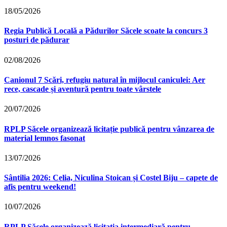
18/05/2026
Regia Publică Locală a Pădurilor Săcele scoate la concurs 3
posturi de pădurar
02/08/2026
Canionul 7 Scări, refugiu natural în mijlocul caniculei: Aer
rece, cascade și aventură pentru toate vârstele
20/07/2026
RPLP Săcele organizează licitație publică pentru vânzarea de
material lemnos fasonat
13/07/2026
Sântilia 2026: Celia, Niculina Stoican și Costel Biju – capete de
afis pentru weekend!
10/07/2026
RPLP Săcele organizează licitația intermediară pentru