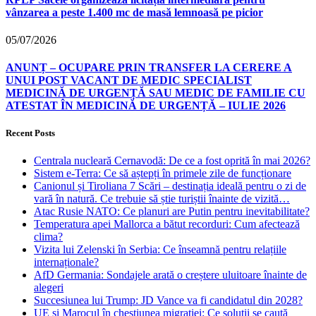
vânzarea a peste 1.400 mc de masă lemnoasă pe picior
05/07/2026
ANUNȚ – OCUPARE PRIN TRANSFER LA CERERE A
UNUI POST VACANT DE MEDIC SPECIALIST
MEDICINĂ DE URGENȚĂ SAU MEDIC DE FAMILIE CU
ATESTAT ÎN MEDICINĂ DE URGENȚĂ – IULIE 2026
Recent Posts
Centrala nucleară Cernavodă: De ce a fost oprită în mai 2026?
Sistem e-Terra: Ce să aștepți în primele zile de funcționare
Canionul și Tiroliana 7 Scări – destinația ideală pentru o zi de
vară în natură. Ce trebuie să știe turiștii înainte de vizită…
Atac Rusie NATO: Ce planuri are Putin pentru inevitabilitate?
Temperatura apei Mallorca a bătut recorduri: Cum afectează
clima?
Vizita lui Zelenski în Serbia: Ce înseamnă pentru relațiile
internaționale?
AfD Germania: Sondajele arată o creștere uluitoare înainte de
alegeri
Succesiunea lui Trump: JD Vance va fi candidatul din 2028?
UE și Marocul în chestiunea migrației: Ce soluții se caută