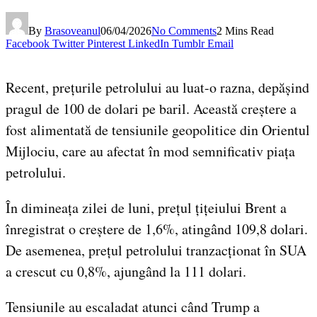
By
Brasoveanul
06/04/2026
No Comments
2 Mins Read
Facebook
Twitter
Pinterest
LinkedIn
Tumblr
Email
Recent, prețurile petrolului au luat-o razna, depășind
pragul de 100 de dolari pe baril. Această creștere a
fost alimentată de tensiunile geopolitice din Orientul
Mijlociu, care au afectat în mod semnificativ piața
petrolului.
În dimineața zilei de luni, prețul țițeiului Brent a
înregistrat o creștere de 1,6%, atingând 109,8 dolari.
De asemenea, prețul petrolului tranzacționat în SUA
a crescut cu 0,8%, ajungând la 111 dolari.
Tensiunile au escaladat atunci când Trump a