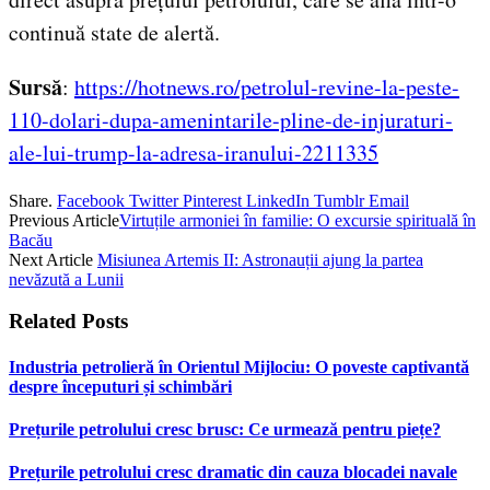
continuă state de alertă.
Sursă
:
https://hotnews.ro/petrolul-revine-la-peste-
110-dolari-dupa-amenintarile-pline-de-injuraturi-
ale-lui-trump-la-adresa-iranului-2211335
Share.
Facebook
Twitter
Pinterest
LinkedIn
Tumblr
Email
Previous Article
Virtuțile armoniei în familie: O excursie spirituală în
Bacău
Next Article
Misiunea Artemis II: Astronauții ajung la partea
nevăzută a Lunii
Related
Posts
Industria petrolieră în Orientul Mijlociu: O poveste captivantă
despre începuturi și schimbări
Prețurile petrolului cresc brusc: Ce urmează pentru piețe?
Prețurile petrolului cresc dramatic din cauza blocadei navale