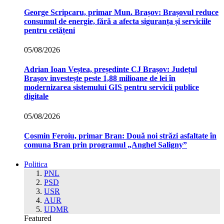
George Scripcaru, primar Mun. Brașov: Brașovul reduce
consumul de energie, fără a afecta siguranța și serviciile
pentru cetățeni
05/08/2026
Adrian Ioan Veștea, președinte CJ Brașov: Județul
Brașov investește peste 1,88 milioane de lei în
modernizarea sistemului GIS pentru servicii publice
digitale
05/08/2026
Cosmin Feroiu, primar Bran: Două noi străzi asfaltate în
comuna Bran prin programul „Anghel Saligny”
Politica
PNL
PSD
USR
AUR
UDMR
Featured