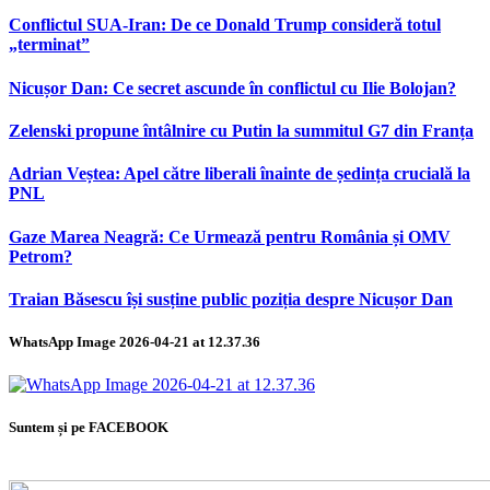
Conflictul SUA-Iran: De ce Donald Trump consideră totul
„terminat”
Nicușor Dan: Ce secret ascunde în conflictul cu Ilie Bolojan?
Zelenski propune întâlnire cu Putin la summitul G7 din Franța
Adrian Veștea: Apel către liberali înainte de ședința crucială la
PNL
Gaze Marea Neagră: Ce Urmează pentru România și OMV
Petrom?
Traian Băsescu își susține public poziția despre Nicușor Dan
WhatsApp Image 2026-04-21 at 12.37.36
Suntem și pe FACEBOOK