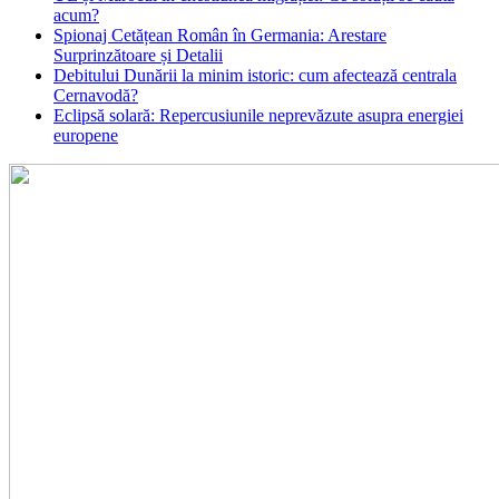
acum?
Spionaj Cetățean Român în Germania: Arestare
Surprinzătoare și Detalii
Debitului Dunării la minim istoric: cum afectează centrala
Cernavodă?
Eclipsă solară: Repercusiunile neprevăzute asupra energiei
europene