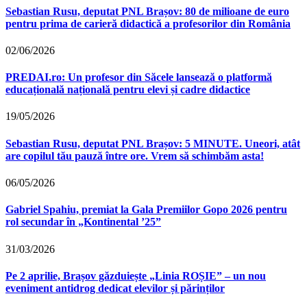
Sebastian Rusu, deputat PNL Brașov: 80 de milioane de euro
pentru prima de carieră didactică a profesorilor din România
02/06/2026
PREDAI.ro: Un profesor din Săcele lansează o platformă
educațională națională pentru elevi și cadre didactice
19/05/2026
Sebastian Rusu, deputat PNL Brașov: 5 MINUTE. Uneori, atât
are copilul tău pauză între ore. Vrem să schimbăm asta!
06/05/2026
Gabriel Spahiu, premiat la Gala Premiilor Gopo 2026 pentru
rol secundar în „Kontinental ’25”
31/03/2026
Pe 2 aprilie, Brașov găzduiește „Linia ROȘIE” – un nou
eveniment antidrog dedicat elevilor și părinților