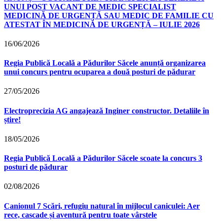
UNUI POST VACANT DE MEDIC SPECIALIST
MEDICINĂ DE URGENȚĂ SAU MEDIC DE FAMILIE CU
ATESTAT ÎN MEDICINĂ DE URGENȚĂ – IULIE 2026
16/06/2026
Regia Publică Locală a Pădurilor Săcele anunță organizarea
unui concurs pentru ocuparea a două posturi de pădurar
27/05/2026
Electroprecizia AG angajează Inginer constructor. Detaliile în
știre!
18/05/2026
Regia Publică Locală a Pădurilor Săcele scoate la concurs 3
posturi de pădurar
02/08/2026
Canionul 7 Scări, refugiu natural în mijlocul caniculei: Aer
rece, cascade și aventură pentru toate vârstele