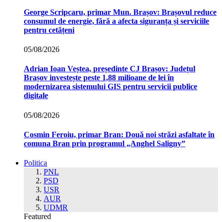
George Scripcaru, primar Mun. Brașov: Brașovul reduce
consumul de energie, fără a afecta siguranța și serviciile
pentru cetățeni
05/08/2026
Adrian Ioan Veștea, președinte CJ Brașov: Județul
Brașov investește peste 1,88 milioane de lei în
modernizarea sistemului GIS pentru servicii publice
digitale
05/08/2026
Cosmin Feroiu, primar Bran: Două noi străzi asfaltate în
comuna Bran prin programul „Anghel Saligny”
Politica
PNL
PSD
USR
AUR
UDMR
Featured