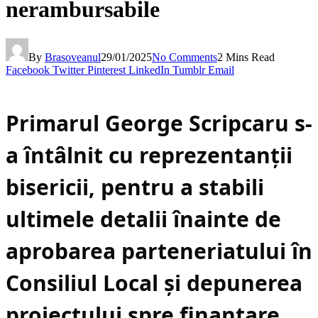
nerambursabile
By
Brasoveanul
29/01/2025
No Comments
2 Mins Read
Facebook
Twitter
Pinterest
LinkedIn
Tumblr
Email
Primarul George Scripcaru s-
a întâlnit cu reprezentanții
bisericii, pentru a stabili
ultimele detalii înainte de
aprobarea parteneriatului în
Consiliul Local și depunerea
proiectului spre finanțare