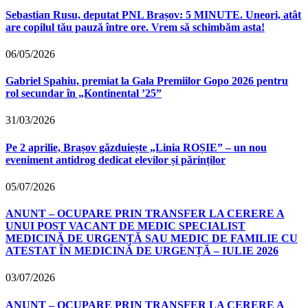
Sebastian Rusu, deputat PNL Brașov: 5 MINUTE. Uneori, atât
are copilul tău pauză între ore. Vrem să schimbăm asta!
06/05/2026
Gabriel Spahiu, premiat la Gala Premiilor Gopo 2026 pentru
rol secundar în „Kontinental ’25”
31/03/2026
Pe 2 aprilie, Brașov găzduiește „Linia ROȘIE” – un nou
eveniment antidrog dedicat elevilor și părinților
05/07/2026
ANUNȚ – OCUPARE PRIN TRANSFER LA CERERE A
UNUI POST VACANT DE MEDIC SPECIALIST
MEDICINĂ DE URGENȚĂ SAU MEDIC DE FAMILIE CU
ATESTAT ÎN MEDICINĂ DE URGENȚĂ – IULIE 2026
03/07/2026
ANUNȚ – OCUPARE PRIN TRANSFER LA CERERE A