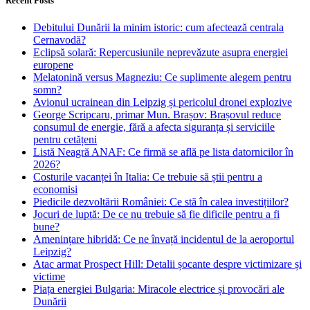
Recent Posts
Debitului Dunării la minim istoric: cum afectează centrala
Cernavodă?
Eclipsă solară: Repercusiunile neprevăzute asupra energiei
europene
Melatonină versus Magneziu: Ce suplimente alegem pentru
somn?
Avionul ucrainean din Leipzig și pericolul dronei explozive
George Scripcaru, primar Mun. Brașov: Brașovul reduce
consumul de energie, fără a afecta siguranța și serviciile
pentru cetățeni
Listă Neagră ANAF: Ce firmă se află pe lista datornicilor în
2026?
Costurile vacanței în Italia: Ce trebuie să știi pentru a
economisi
Piedicile dezvoltării României: Ce stă în calea investițiilor?
Jocuri de luptă: De ce nu trebuie să fie dificile pentru a fi
bune?
Amenințare hibridă: Ce ne învață incidentul de la aeroportul
Leipzig?
Atac armat Prospect Hill: Detalii șocante despre victimizare și
victime
Piața energiei Bulgaria: Miracole electrice și provocări ale
Dunării