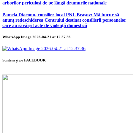
arborilor periculoși de pe lângă drumurile naționale
Pamela Diaconu, consilier local PNL Brașov: Mă bucur să
anunț redeschiderea Centrului destinat consilierii persoanelor
care au săvârșit acte de violență domestică
WhatsApp Image 2026-04-21 at 12.37.36
Suntem și pe FACEBOOK