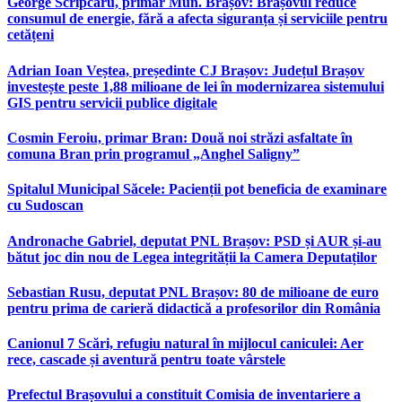
George Scripcaru, primar Mun. Brașov: Brașovul reduce
consumul de energie, fără a afecta siguranța și serviciile pentru
cetățeni
Adrian Ioan Veștea, președinte CJ Brașov: Județul Brașov
investește peste 1,88 milioane de lei în modernizarea sistemului
GIS pentru servicii publice digitale
Cosmin Feroiu, primar Bran: Două noi străzi asfaltate în
comuna Bran prin programul „Anghel Saligny”
Spitalul Municipal Săcele: Pacienții pot beneficia de examinare
cu Sudoscan
Andronache Gabriel, deputat PNL Brașov: PSD și AUR și-au
bătut joc din nou de Legea integrității la Camera Deputaților
Sebastian Rusu, deputat PNL Brașov: 80 de milioane de euro
pentru prima de carieră didactică a profesorilor din România
Canionul 7 Scări, refugiu natural în mijlocul caniculei: Aer
rece, cascade și aventură pentru toate vârstele
Prefectul Brașovului a constituit Comisia de inventariere a