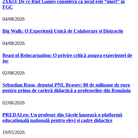
2XKO: De ce Riot Games consideră că jocul este “mort” în
FGC
04/08/2026
Big Walk: O Experiență Unică de Colaborare și Distracție
04/08/2026
Beast of Reincarnation: O privire critică asupra experienței de
joc
02/08/2026
Sebastian Rusu, deputat PNL Brașov: 80 de milioane de euro
pentru prima de carieră didactică a profesorilor din România
02/06/2026
PREDAI.ro: Un profesor din Săcele lansează o platformă
educațională națională pentru elevi și cadre didactice
19/05/2026