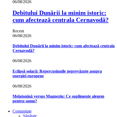
06/08/2026
Debitului Dunării la minim istoric:
cum afectează centrala Cernavodă?
Recent
06/08/2026
Debitului Dunării la minim istoric: cum afectează centrala
Cernavodă?
06/08/2026
Eclipsă solară: Repercusiunile neprevăzute asupra
energiei europene
06/08/2026
Melatonină versus Magneziu: Ce suplimente alegem
pentru somn?
Comunitate
Sănătate