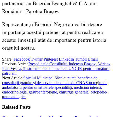
parteneriat cu Biserica Evanghelică C.A. din
România – Parohia Brașov.
Reprezentanții Bisericii Negre au vorbit despre
importanța acestui parteneriat pentru realizarea
acestei investiții atât de importante pentru istoria
orașului nostru.
Share.
Facebook
Twitter
Pinterest
LinkedIn
Tumblr
Email
Previous Article
Preşedintele Consiliului Judeţean Braşov, Adrian-
Ioan Veştea, în structura de conducere a UNCJR pentru următorii
patru ani
Next Article
Spitalul Municipal Săcele: puteți beneficia de
consultații gratuite și de servicii decontate de CNAS în regim de
ambulatoriu pentru următoarele specialități: medicină internă,
endocrinologie, gastroenterologie, chirurgie generală, ortopedie-
traumatologie.
Related
Posts