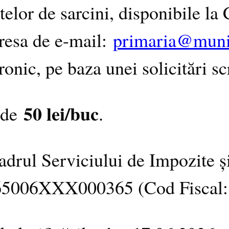
etelor de sarcini, disponibile l
dresa de e-mail:
primaria@munic
ronic, pe baza unei solicitări sc
50 lei/buc
e de
.
 cadrul Serviciului de Impozite 
5006XXX000365 (Cod Fiscal: 4