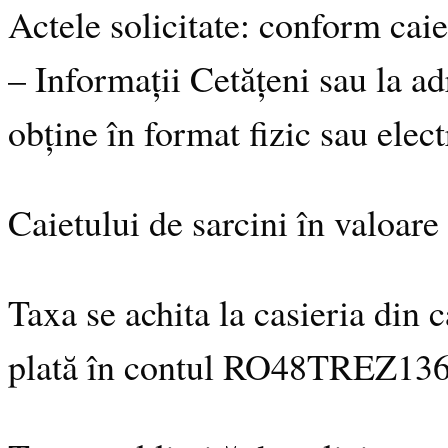
Actele solicitate: conform cai
– Informații Cetățeni sau la a
obține în format fizic sau elect
Caietului de sarcini în valoar
Taxa se achita la casieria din
plată în contul RO48TREZ136