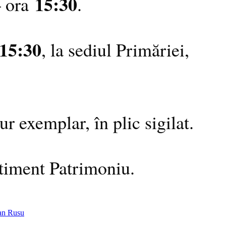
15:30
 ora
.
15:30
, la sediul Primăriei,
r exemplar, în plic sigilat.
rtiment Patrimoniu.
ian Rusu