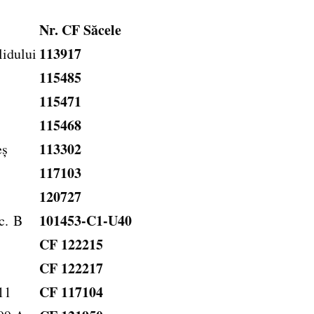
Nr. CF Săcele
113917
lidului
115485
115471
115468
113302
eș
117103
120727
101453-C1-U40
Sc. B
CF 122215
CF 122217
CF 117104
11