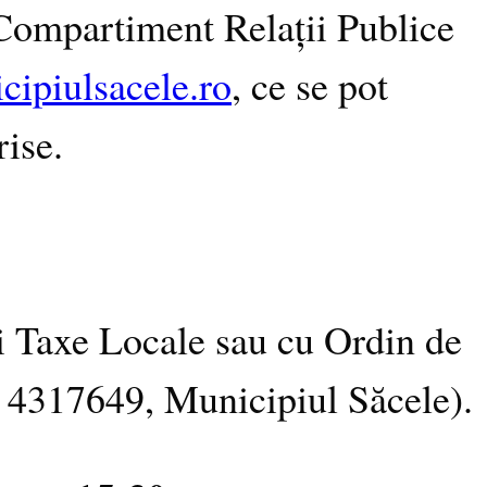
a Compartiment Relații Publice
ipiulsacele.ro
, ce se pot
rise.
și Taxe Locale sau cu Ordin de
317649, Municipiul Săcele).