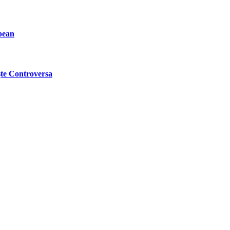
pean
ște Controversa