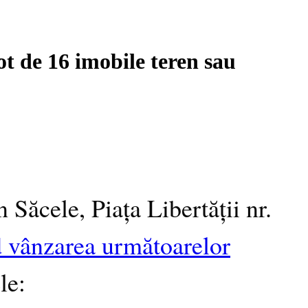
ot de 16 imobile teren sau
 Săcele, Piața Libertății nr.
ind vânzarea următoarelor
ele: