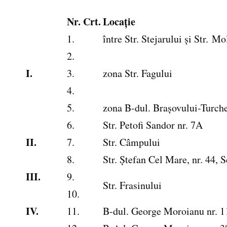
Nr. Crt.
Locație
1.
între Str. Stejarului și Str. Mo
2.
I.
3.
zona Str. Fagului
4.
5.
zona B-dul. Brașovului-Turch
6.
Str. Petofi Sandor nr. 7A
II.
7.
Str. Câmpului
8.
Str. Ștefan Cel Mare, nr. 44, 
III.
9.
Str. Frasinului
10.
IV.
11.
B-dul. George Moroianu nr. 1