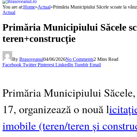
You are at:
Home
»
Actual
»
Primăria Municipiului Săcele scoate la vânza
Actual
Primăria Municipiului Săcele sco
teren+construcție
By
Brasoveanul
04/06/2026
No Comments
2 Mins Read
Facebook
Twitter
Pinterest
LinkedIn
Tumblr
Email
Primăria Municipiului Săcele, c
17, organizează o nouă l
icitaț
imobile (teren/teren și construc