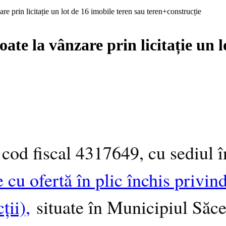
re prin licitație un lot de 16 imobile teren sau teren+construcție
ate la vânzare prin licitație un l
od fiscal 4317649, cu sediul în
ie cu ofertă în plic închis priv
ții),
situate în Municipiul Săc