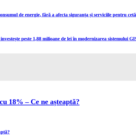
umul de energie, fără a afecta siguranța și serviciile pentru cetă
vestește peste 1,88 milioane de lei în modernizarea sistemului GIS 
t cu 18% – Ce ne așteaptă?
aptă?