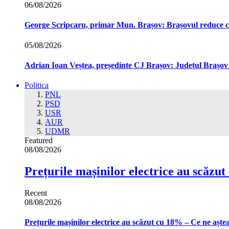
06/08/2026
George Scripcaru, primar Mun. Brașov: Brașovul reduce cons
05/08/2026
Adrian Ioan Veștea, președinte CJ Brașov: Județul Brașov in
Politica
PNL
PSD
USR
AUR
UDMR
Featured
08/08/2026
Prețurile mașinilor electrice au scăzu
Recent
08/08/2026
Prețurile mașinilor electrice au scăzut cu 18% – Ce ne aște