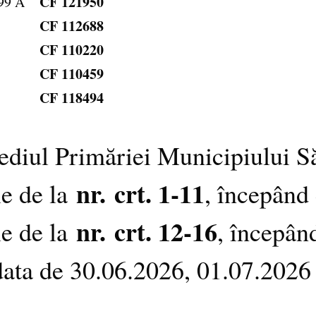
CF 121950
99 A
CF 112688
CF 110220
CF 110459
CF 118494
 sediul Primăriei Municipiului S
nr.
crt. 1-11
le de la
, începând
nr.
crt. 12-16
le de la
, începân
n data de 30.06.2026, 01.07.2026