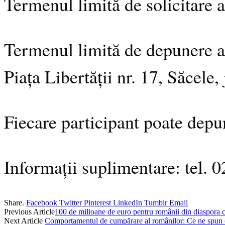
Termenul limită de solicitare al
Termenul limită de depunere al
Piața Libertății nr. 17, Săcele,
Fiecare participant poate depun
Informații suplimentare: tel.
Share.
Facebook
Twitter
Pinterest
LinkedIn
Tumblr
Email
Previous Article
100 de milioane de euro pentru românii din diaspora 
Next Article
Comportamentul de cumpărare al românilor: Ce ne spun 