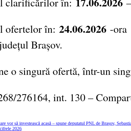
17.06.2026
 clarificărilor în:
–
24.06.2026
 ofertelor în:
-ora
 județul Brașov.
e o singură ofertă, într-un singu
 0268/276164, int. 130 – Compa
care vor să investească acasă – spune deputatul PNL de Brașov, Sebast
cifrele 2026