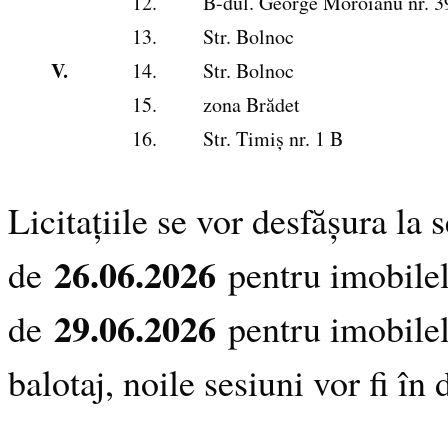
12.
B-dul. George Moroianu nr. 3
13.
Str. Bolnoc
V.
14.
Str. Bolnoc
15.
zona Brădet
16.
Str. Timiș nr. 1 B
Licitațiile se vor desfășura la
26.06.2026
de
pentru imobile
29.06.2026
de
pentru imobile
balotaj, noile sesiuni vor fi î