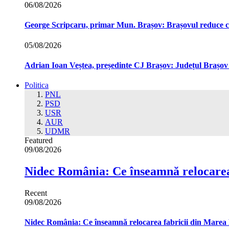
06/08/2026
George Scripcaru, primar Mun. Brașov: Brașovul reduce cons
05/08/2026
Adrian Ioan Veștea, președinte CJ Brașov: Județul Brașov in
Politica
PNL
PSD
USR
AUR
UDMR
Featured
09/08/2026
Nidec România: Ce înseamnă relocarea
Recent
09/08/2026
Nidec România: Ce înseamnă relocarea fabricii din Marea 