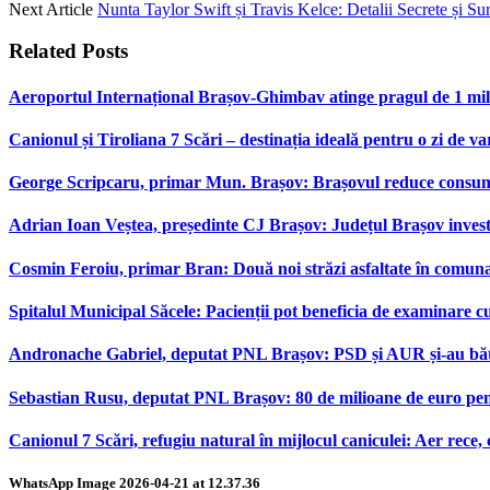
Next Article
Nunta Taylor Swift și Travis Kelce: Detalii Secrete și Su
Related
Posts
Aeroportul Internațional Brașov‑Ghimbav atinge pragul de 1 mili
Canionul și Tiroliana 7 Scări – destinația ideală pentru o zi de var
George Scripcaru, primar Mun. Brașov: Brașovul reduce consumul d
Adrian Ioan Veștea, președinte CJ Brașov: Județul Brașov investeș
Cosmin Feroiu, primar Bran: Două noi străzi asfaltate în comu
Spitalul Municipal Săcele: Pacienții pot beneficia de examinare 
Andronache Gabriel, deputat PNL Brașov: PSD și AUR și-au bătut
Sebastian Rusu, deputat PNL Brașov: 80 de milioane de euro pen
Canionul 7 Scări, refugiu natural în mijlocul caniculei: Aer rece,
WhatsApp Image 2026-04-21 at 12.37.36