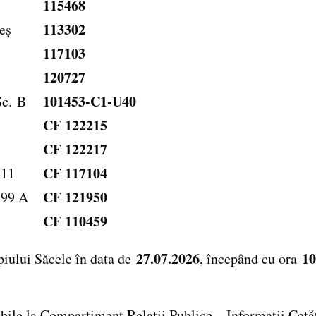
115468
113302
eș
117103
120727
101453-C1-U40
Sc. B
CF 122215
CF 122217
CF 117104
111
CF 121950
399 A
CF 110459
27.07.2026
10
ipiului Săcele în data de
, începând cu ora
ibile la Compartiment Relații Publice – Informații Cetăț