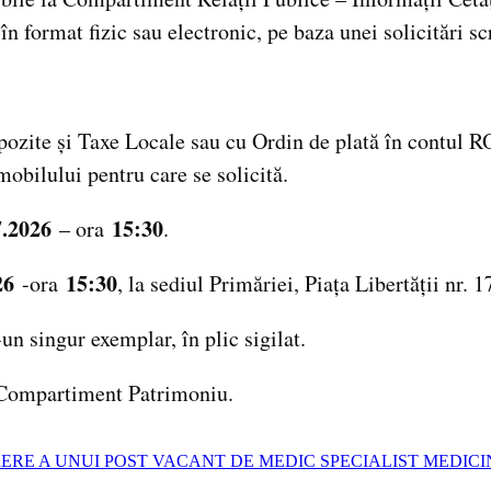
 în format fizic sau electronic, pe baza unei solicitări sc
e Impozite și Taxe Locale sau cu Ordin de plată în co
bilului pentru care se solicită.
7.2026
15:30
– ora
.
26
15:30
-ora
, la sediul Primăriei, Piața Libertății nr. 
un singur exemplar, în plic sigilat.
– Compartiment Patrimoniu.
ERE A UNUI POST VACANT DE MEDIC SPECIALIST MEDICI