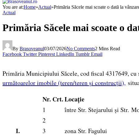
You are at:
Home
»
Actual
»
Primăria Săcele mai scoate o dată la vânzare 
Actual
Primăria Săcele mai scoate o dat
By
Brasoveanul
03/07/2026
No Comments
2 Mins Read
Facebook
Twitter
Pinterest
LinkedIn
Tumblr
Email
Primăria Municipiului Săcele, cod fiscal 4317649, cu s
următoarelor imobile (teren/teren și construcții),
situ
Nr. Crt.
Locație
1
între Str. Stejarului și Str. M
2
I.
3
zona Str. Fagului