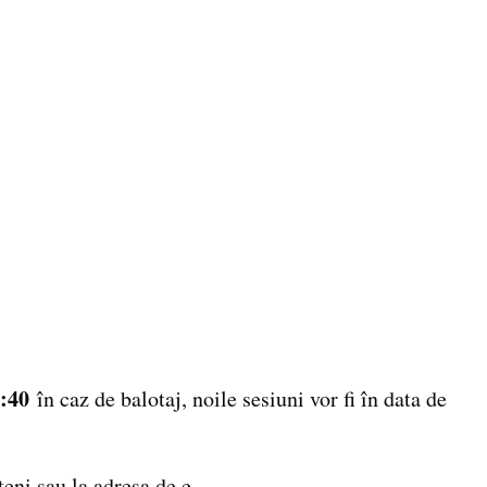
:40
în caz de balotaj, noile sesiuni vor fi în data de
eni sau la adresa de e-