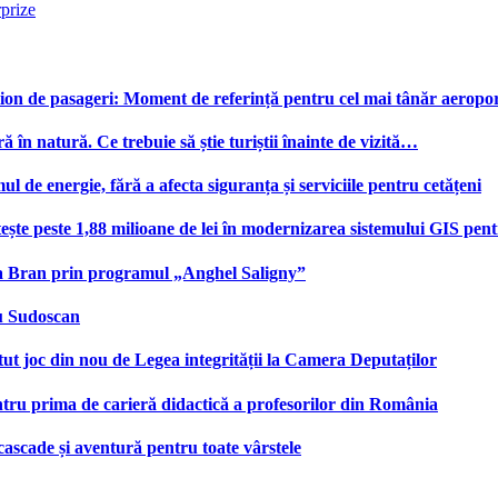
rprize
on de pasageri: Moment de referință pentru cel mai tânăr aeroport
ă în natură. Ce trebuie să știe turiștii înainte de vizită…
e energie, fără a afecta siguranța și serviciile pentru cetățeni
te peste 1,88 milioane de lei în modernizarea sistemului GIS pentru
na Bran prin programul „Anghel Saligny”
cu Sudoscan
 joc din nou de Legea integrității la Camera Deputaților
tru prima de carieră didactică a profesorilor din România
 cascade și aventură pentru toate vârstele