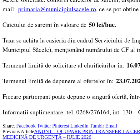
mail:
primaria@municipiulsacele.ro
, ce se pot obține
50 lei/buc
Caietului de sarcini în valoare de
.
Taxa se achita la casieria din cadrul Serviciului d
Municipiul Săcele), menționând numărului de CF al imo
16.0
Termenul limită de solicitare al clarificărilor în:
23.07.20
Termenul limită de depunere al ofertelor în:
Fiecare participant poate depune o singură ofertă, într-
Informații suplimentare: tel. 0268/276164, int. 130 
Share.
Facebook
Twitter
Pinterest
LinkedIn
Tumblr
Email
Previous Article
ANUNȚ – OCUPARE PRIN TRANSFER LA CER
MEDICINĂ DE URGENȚĂ – IULIE 2026