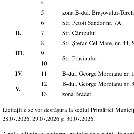
4
5
zona B-dul. Brașovului-Turch
6
Str. Petofi Sandor nr. 7A
II.
7
Str. Câmpului
8
Str. Ștefan Cel Mare, nr. 44, 
III.
9
Str. Frasinului
10
IV.
11
B-dul. George Moroianu nr. 
12
B-dul. George Moroianu nr. 
V.
13
zona Brădet
Licitațiile se vor desfășura la sediul Primăriei Munic
28.07.2026, 29.07.2026 și 30.07.2026.
Actele solicitate: conform caietelor de sarcini, dispon