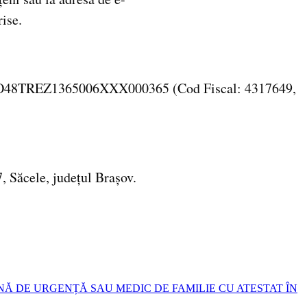
rise.
ntul RO48TREZ1365006XXX000365 (Cod Fiscal: 4317649,
17, Săcele, județul Brașov.
NĂ DE URGENȚĂ SAU MEDIC DE FAMILIE CU ATESTAT ÎN