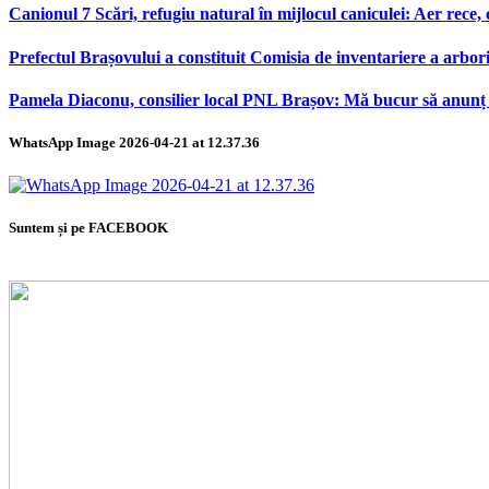
Canionul 7 Scări, refugiu natural în mijlocul caniculei: Aer rece,
Prefectul Brașovului a constituit Comisia de inventariere a arbor
Pamela Diaconu, consilier local PNL Brașov: Mă bucur să anunț re
WhatsApp Image 2026-04-21 at 12.37.36
Suntem și pe FACEBOOK