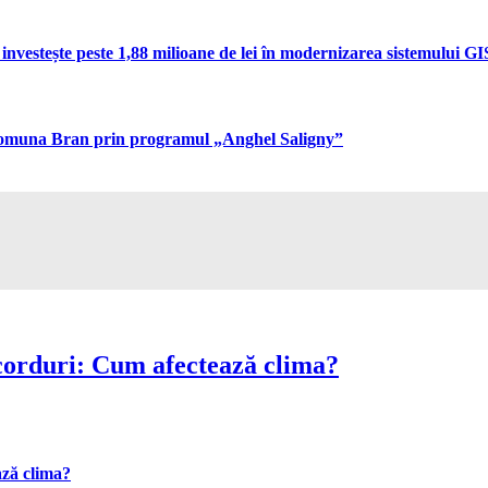
vestește peste 1,88 milioane de lei în modernizarea sistemului GIS 
n comuna Bran prin programul „Anghel Saligny”
corduri: Cum afectează clima?
ază clima?