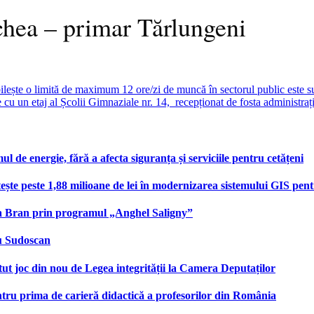
chea – primar Tărlungeni
ește o limită de maximum 12 ore/zi de muncă în sectorul public este sus
cu un etaj al Școlii Gimnaziale nr. 14, recepționat de fosta administrați
e energie, fără a afecta siguranța și serviciile pentru cetățeni
te peste 1,88 milioane de lei în modernizarea sistemului GIS pentru
na Bran prin programul „Anghel Saligny”
cu Sudoscan
 joc din nou de Legea integrității la Camera Deputaților
tru prima de carieră didactică a profesorilor din România