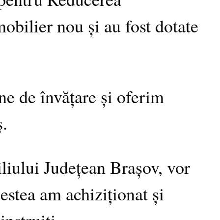
obilier nou și au fost dotate
ne de învățare și oferim
ș.
iliului Județean Brașov, vor
estea am achiziționat și
instruiți.