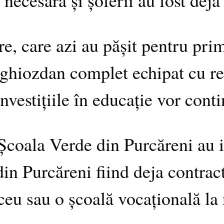
e, care azi au pășit pentru prim
 ghiozdan complet echipat cu rec
vestițiile în educație vor conti
Școala Verde din Purcăreni au in
in Purcăreni fiind deja contract
eu sau o școală vocațională la