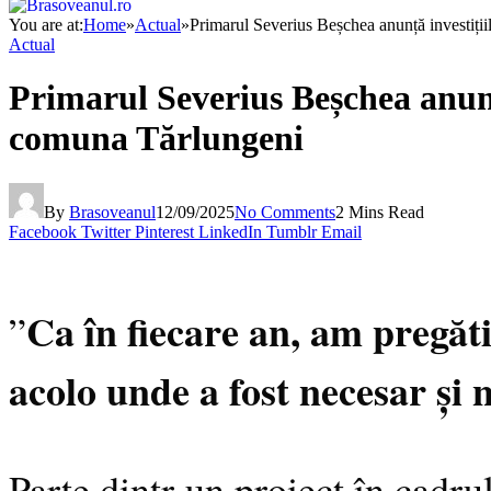
You are at:
Home
»
Actual
»
Primarul Severius Beșchea anunță investițiil
Actual
Primarul Severius Beșchea anunță 
comuna Tărlungeni
By
Brasoveanul
12/09/2025
No Comments
2 Mins Read
Facebook
Twitter
Pinterest
LinkedIn
Tumblr
Email
Ca în fiecare an, am pregăti
”
acolo unde a fost necesar și 
Parte dintr-un proiect în cad