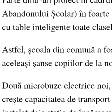
Abandonului Școlar) în foarte m
cu table inteligente toate clase
Astfel, școala din comună a fo
aceleași șanse copiilor de la n
Două microbuze electrice noi, 
crește capacitatea de transport
instalat deja stația de încărcare