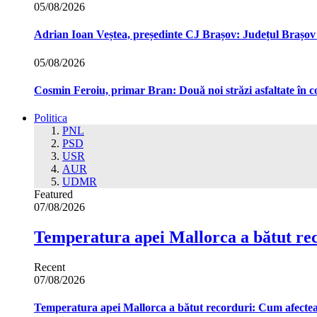
05/08/2026
Adrian Ioan Veștea, președinte CJ Brașov: Județul Brașov in
05/08/2026
Cosmin Feroiu, primar Bran: Două noi străzi asfaltate î
Politica
PNL
PSD
USR
AUR
UDMR
Featured
07/08/2026
Temperatura apei Mallorca a bătut re
Recent
07/08/2026
Temperatura apei Mallorca a bătut recorduri: Cum afecte