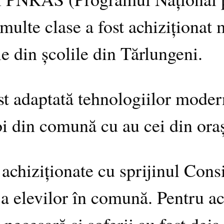
ulte clase a fost achiziționat m
le din școlile din Tărlungeni.
st adaptată tehnologiilor moder
oi din comună cu au cei din ora
achiziționate cu sprijinul Cons
 a elevilor în comună. Pentru ac
 necesară și șoferii au fost deja 