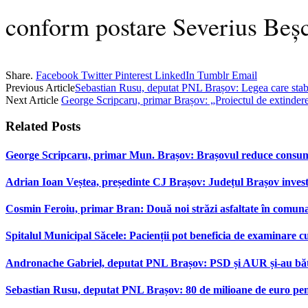
conform postare Severius Beș
Share.
Facebook
Twitter
Pinterest
LinkedIn
Tumblr
Email
Previous Article
Sebastian Rusu, deputat PNL Brașov: Legea care stabil
Next Article
George Scripcaru, primar Brașov: „Proiectul de extindere 
Related
Posts
George Scripcaru, primar Mun. Brașov: Brașovul reduce consumul d
Adrian Ioan Veștea, președinte CJ Brașov: Județul Brașov investeș
Cosmin Feroiu, primar Bran: Două noi străzi asfaltate în comu
Spitalul Municipal Săcele: Pacienții pot beneficia de examinare 
Andronache Gabriel, deputat PNL Brașov: PSD și AUR și-au bătut
Sebastian Rusu, deputat PNL Brașov: 80 de milioane de euro pen