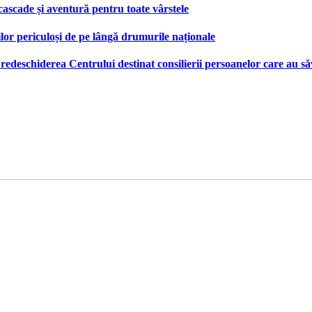
 cascade și aventură pentru toate vârstele
ilor periculoși de pe lângă drumurile naționale
deschiderea Centrului destinat consilierii persoanelor care au săv