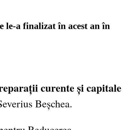
le-a finalizat în acest an în
reparații curente și capitale
Severius Beșchea.
 pentru Reducerea