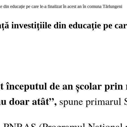
e din educație pe care le-a finalizat în acest an în comuna Tărlungeni
investițiile din educație pe care 
t începutul de an școlar prin 
nu doar atât”,
spune primarul 
rul PNRAS (Programul Național