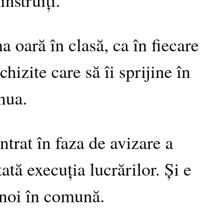
a oară în clasă, ca în fiecare
hizite care să îi sprijine în
nua.
trat în faza de avizare a
ată execuția lucrărilor. Și e
 noi în comună.