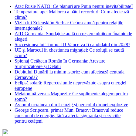
Atac Rusie NATO: Ce planuri are Putin pentru inevitabilitate?
Temperatura apei Mallorca a bătut recorduri: Cum afectează
clima?
Vizita lui Zelenski în Serbia: Ce înseamnă pentru relațiile
internaționale?
AfD Germania: Sondajele arată o creștere uluitoare înainte de
alegeri
Succesiunea lui Trump: JD Vance va fi candidatul din 2028?
UE și Marocul în chestiunea migrației: Ce soluții se caută
acum?
Spionaj Cetățean Român în Germania: Arestare
Surprinzătoare și Detalii
Debitului Dunării la minim istoric: cum afectează centrala
Cernavodă?
Eclipsă solară: Repercusiunile neprevăzute asupra energiei
europene
Melatonină versus Magneziu: Ce suplimente alegem pentru
somn?
Avionul ucrainean din Leipzig și pericolul dronei explozive
George Scripcaru, primar Mun. Brașov: Brașovul reduce
consumul de energie, fără a afecta siguranța și serviciile
pentru cetățeni