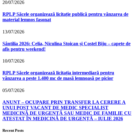
20/07/2026
RPLP Săcele organizează licitație publică pentru vânzarea de
material lemnos fasonat
13/07/2026
Sântilia 2026: Celia, Niculina Stoican și Costel Biju – capete de
afis pentru weekend!
10/07/2026
RPLP Săcele organizează licitația intermediară pentru
vânzarea a peste 1.400 mc de masă lemnoasă pe picior
05/07/2026
ANUNȚ – OCUPARE PRIN TRANSFER LA CERERE A
UNUI POST VACANT DE MEDIC SPECIALIST
MEDICINĂ DE URGENȚĂ SAU MEDIC DE FAMILIE CU
ATESTAT ÎN MEDICINĂ DE URGENȚĂ – IULIE 2026
Recent Posts