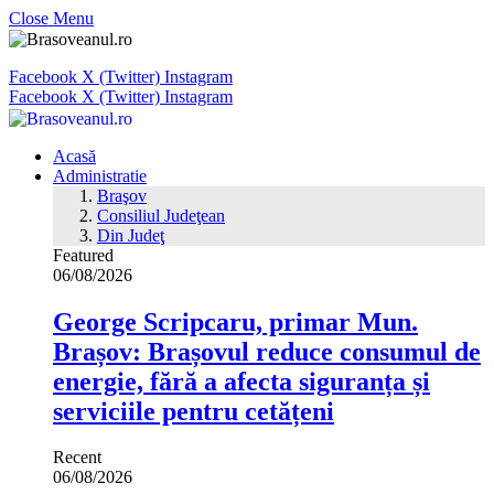
Close Menu
Facebook
X (Twitter)
Instagram
Facebook
X (Twitter)
Instagram
Acasă
Administratie
Braşov
Consiliul Judeţean
Din Judeţ
Featured
06/08/2026
George Scripcaru, primar Mun.
Brașov: Brașovul reduce consumul de
energie, fără a afecta siguranța și
serviciile pentru cetățeni
Recent
06/08/2026