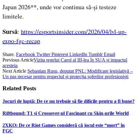
Japan 2026**, unde vor continua să-și testeze
limitele.
Sursă
:
https://esportsinsider.com/2026/04/lvl-up-
expo-fgc-recap
Share.
Facebook
Twitter
Pinterest
LinkedIn
Tumblr
Email
Previous Article
Vizita regelui Carol al III-lea în SUA și impactul
acesteia
Next Article
Sebastian Rusu, deputat PNL: Modificare legislativă –
Un pas necesar pentru respectul și protecția șoferilor profesioniști
Related
Posts
Jocuri de luptă: De ce nu trebuie să fie dificile pentru a fi bune?
Riftbound: T1 și Crossover-ul Fascinant cu Skin-urile World
2XKO: De ce Riot Games consideră că jocul este “mort” în
FGC