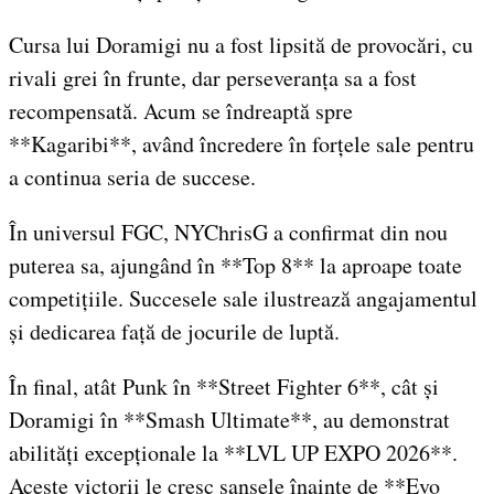
Cursa lui Doramigi nu a fost lipsită de provocări, cu
rivali grei în frunte, dar perseveranța sa a fost
recompensată. Acum se îndreaptă spre
**Kagaribi**, având încredere în forțele sale pentru
a continua seria de succese.
În universul FGC, NYChrisG a confirmat din nou
puterea sa, ajungând în **Top 8** la aproape toate
competițiile. Succesele sale ilustrează angajamentul
și dedicarea față de jocurile de luptă.
În final, atât Punk în **Street Fighter 6**, cât și
Doramigi în **Smash Ultimate**, au demonstrat
abilități excepționale la **LVL UP EXPO 2026**.
Aceste victorii le cresc șansele înainte de **Evo