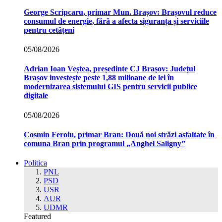
George Scripcaru, primar Mun. Brașov: Brașovul reduce
consumul de energie, fără a afecta siguranța și serviciile
pentru cetățeni
05/08/2026
Adrian Ioan Veștea, președinte CJ Brașov: Județul
Brașov investește peste 1,88 milioane de lei în
modernizarea sistemului GIS pentru servicii publice
digitale
05/08/2026
Cosmin Feroiu, primar Bran: Două noi străzi asfaltate în
comuna Bran prin programul „Anghel Saligny”
Politica
PNL
PSD
USR
AUR
UDMR
Featured