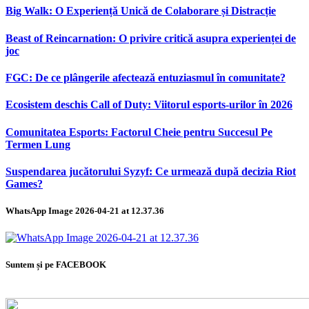
Big Walk: O Experiență Unică de Colaborare și Distracție
Beast of Reincarnation: O privire critică asupra experienței de
joc
FGC: De ce plângerile afectează entuziasmul în comunitate?
Ecosistem deschis Call of Duty: Viitorul esports-urilor în 2026
Comunitatea Esports: Factorul Cheie pentru Succesul Pe
Termen Lung
Suspendarea jucătorului Syzyf: Ce urmează după decizia Riot
Games?
WhatsApp Image 2026-04-21 at 12.37.36
Suntem și pe FACEBOOK