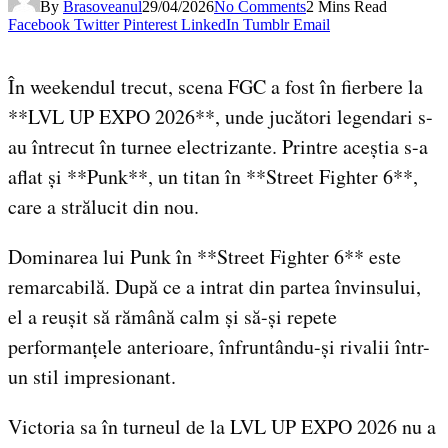
By
Brasoveanul
29/04/2026
No Comments
2 Mins Read
Facebook
Twitter
Pinterest
LinkedIn
Tumblr
Email
În weekendul trecut, scena FGC a fost în fierbere la
**LVL UP EXPO 2026**, unde jucători legendari s-
au întrecut în turnee electrizante. Printre aceștia s-a
aflat și **Punk**, un titan în **Street Fighter 6**,
care a strălucit din nou.
Dominarea lui Punk în **Street Fighter 6** este
remarcabilă. După ce a intrat din partea învinsului,
el a reușit să rămână calm și să-și repete
performanțele anterioare, înfruntându-și rivalii într-
un stil impresionant.
Victoria sa în turneul de la LVL UP EXPO 2026 nu a