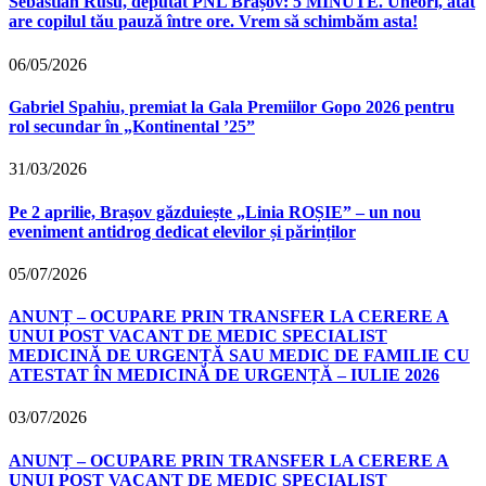
Sebastian Rusu, deputat PNL Brașov: 5 MINUTE. Uneori, atât
are copilul tău pauză între ore. Vrem să schimbăm asta!
06/05/2026
Gabriel Spahiu, premiat la Gala Premiilor Gopo 2026 pentru
rol secundar în „Kontinental ’25”
31/03/2026
Pe 2 aprilie, Brașov găzduiește „Linia ROȘIE” – un nou
eveniment antidrog dedicat elevilor și părinților
05/07/2026
ANUNȚ – OCUPARE PRIN TRANSFER LA CERERE A
UNUI POST VACANT DE MEDIC SPECIALIST
MEDICINĂ DE URGENȚĂ SAU MEDIC DE FAMILIE CU
ATESTAT ÎN MEDICINĂ DE URGENȚĂ – IULIE 2026
03/07/2026
ANUNȚ – OCUPARE PRIN TRANSFER LA CERERE A
UNUI POST VACANT DE MEDIC SPECIALIST