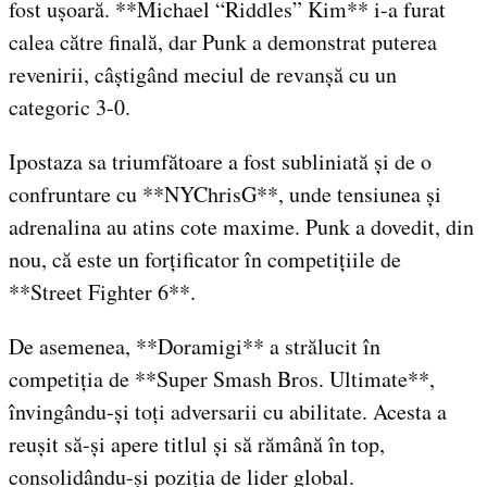
fost ușoară. **Michael “Riddles” Kim** i-a furat
calea către finală, dar Punk a demonstrat puterea
revenirii, câștigând meciul de revanșă cu un
categoric 3-0.
Ipostaza sa triumfătoare a fost subliniată și de o
confruntare cu **NYChrisG**, unde tensiunea și
adrenalina au atins cote maxime. Punk a dovedit, din
nou, că este un forțificator în competițiile de
**Street Fighter 6**.
De asemenea, **Doramigi** a strălucit în
competiția de **Super Smash Bros. Ultimate**,
învingându-și toți adversarii cu abilitate. Acesta a
reușit să-și apere titlul și să rămână în top,
consolidându-și poziția de lider global.