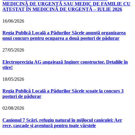
MEDICINĂ DE URGENȚĂ SAU MEDIC DE FAMILIE CU
ATESTAT ÎN MEDICINĂ DE URGENȚĂ – IULIE 2026
16/06/2026
Regia Publică Locală a Pădurilor Săcele anunță organizarea
unui concurs pentru ocuparea a două posturi de pădurar
27/05/2026
Electroprecizia AG angajează Inginer constructor. Detaliile în
știre!
18/05/2026
Regia Publică Locală a Pădurilor Săcele scoate la concurs 3
posturi de pădurar
02/08/2026
Canionul 7 Scări, refugiu natural în mijlocul caniculei: Aer
rece, cascade și aventură pentru toate vârstele