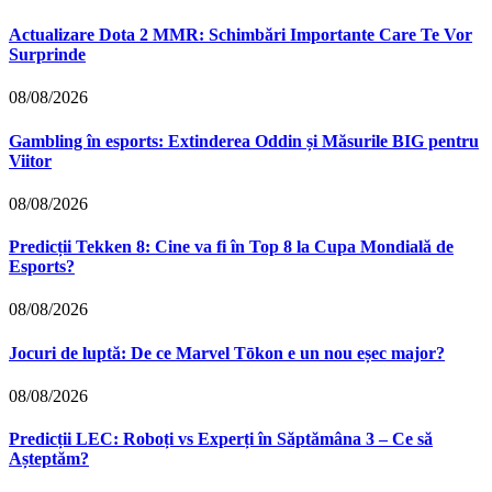
Actualizare Dota 2 MMR: Schimbări Importante Care Te Vor
Surprinde
08/08/2026
Gambling în esports: Extinderea Oddin și Măsurile BIG pentru
Viitor
08/08/2026
Predicții Tekken 8: Cine va fi în Top 8 la Cupa Mondială de
Esports?
08/08/2026
Jocuri de luptă: De ce Marvel Tōkon e un nou eșec major?
08/08/2026
Predicții LEC: Roboți vs Experți în Săptămâna 3 – Ce să
Așteptăm?