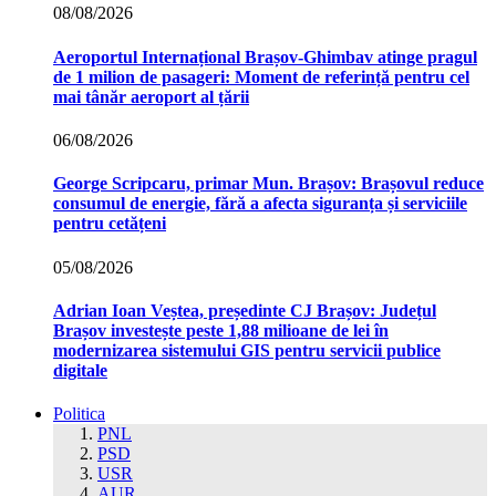
08/08/2026
Aeroportul Internațional Brașov‑Ghimbav atinge pragul
de 1 milion de pasageri: Moment de referință pentru cel
mai tânăr aeroport al țării
06/08/2026
George Scripcaru, primar Mun. Brașov: Brașovul reduce
consumul de energie, fără a afecta siguranța și serviciile
pentru cetățeni
05/08/2026
Adrian Ioan Veștea, președinte CJ Brașov: Județul
Brașov investește peste 1,88 milioane de lei în
modernizarea sistemului GIS pentru servicii publice
digitale
Politica
PNL
PSD
USR
AUR