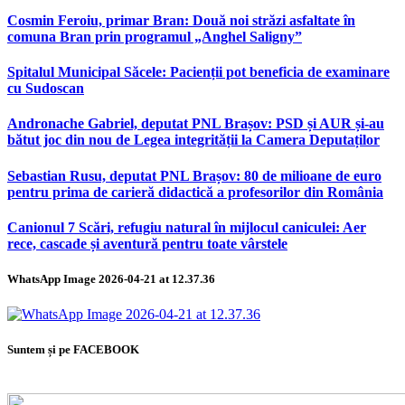
Cosmin Feroiu, primar Bran: Două noi străzi asfaltate în
comuna Bran prin programul „Anghel Saligny”
Spitalul Municipal Săcele: Pacienții pot beneficia de examinare
cu Sudoscan
Andronache Gabriel, deputat PNL Brașov: PSD și AUR și-au
bătut joc din nou de Legea integrității la Camera Deputaților
Sebastian Rusu, deputat PNL Brașov: 80 de milioane de euro
pentru prima de carieră didactică a profesorilor din România
Canionul 7 Scări, refugiu natural în mijlocul caniculei: Aer
rece, cascade și aventură pentru toate vârstele
WhatsApp Image 2026-04-21 at 12.37.36
Suntem și pe FACEBOOK