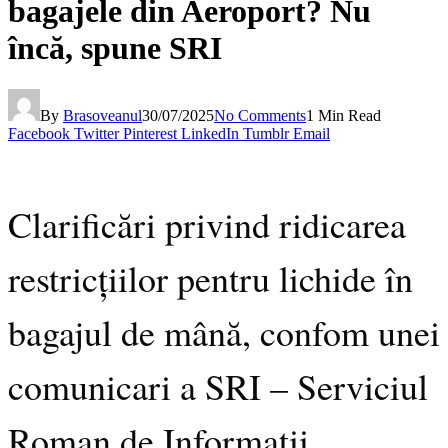
bagajele din Aeroport? Nu
încă, spune SRI
By
Brasoveanul
30/07/2025
No Comments
1 Min Read
Facebook
Twitter
Pinterest
LinkedIn
Tumblr
Email
Clarificări privind ridicarea
restricțiilor pentru lichide în
bagajul de mână, confom unei
comunicari a SRI – Serviciul
Roman de Informatii