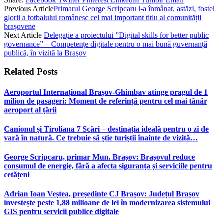
Previous Article
Primarul George Scripcaru i-a înmânat, astăzi, fostei
glorii a fotbalului românesc cel mai important titlu al comunității
brașovene
Next Article
Delegație a proiectului ”Digital skills for better public
governance” – Competențe digitale pentru o mai bună guvernanță
publică, în vizită la Brașov
Related
Posts
Aeroportul Internațional Brașov‑Ghimbav atinge pragul de 1
milion de pasageri: Moment de referință pentru cel mai tânăr
aeroport al țării
Canionul și Tiroliana 7 Scări – destinația ideală pentru o zi de
vară în natură. Ce trebuie să știe turiștii înainte de vizită…
George Scripcaru, primar Mun. Brașov: Brașovul reduce
consumul de energie, fără a afecta siguranța și serviciile pentru
cetățeni
Adrian Ioan Veștea, președinte CJ Brașov: Județul Brașov
investește peste 1,88 milioane de lei în modernizarea sistemului
GIS pentru servicii publice digitale