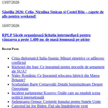
13/07/2026
Sântilia 2026: Celia, Niculina Stoican și Costel Biju – capete de
afis pentru weekend!
10/07/2026
RPLP Săcele organizează licitația intermediară pentru
vânzarea a peste 1.400 mc de masă lemnoasă pe picior
Recent Posts
Criza diplomatică Italia-Spania: Măsuri simetrice ce adâncesc
conflictul
Războiul din Iran: Ce inseamnă pentru stocurile de armament
ale SUA?
Nidec România: Ce înseamnă relocarea fabricii din Marea
Britanie?
Scufundare Barje Cernavodă: Detalii Surprinzătoare Despre
Operațiune
Incident parlamentar Kosovo: Ouăle care au zguduit scena
politică internațională
Strâmtoarea Ormuz: Cerințele Iranului pentru Statele Unite
Cancerul lui Joe Biden: Fiul său împărtășește vești