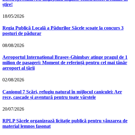
știre!
18/05/2026
Regia Publică Locală a Pădurilor Săcele scoate la concurs 3
posturi de pădurar
08/08/2026
Aeroportul Internațional Brașov‑Ghimbav atinge pragul de 1
milion de pasageri: Moment de referință pentru cel mai tânăr
aeroport al țării
02/08/2026
Canionul 7 Scări, refugiu natural în mijlocul caniculei: Aer
rece, cascade și aventură pentru toate vârstele
20/07/2026
RPLP Săcele organizează licitație publică pentru vânzarea de
material lemnos fasonat