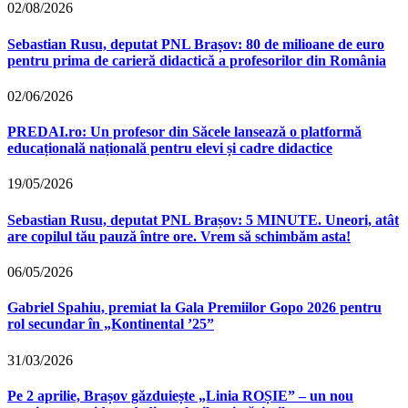
02/08/2026
Sebastian Rusu, deputat PNL Brașov: 80 de milioane de euro
pentru prima de carieră didactică a profesorilor din România
02/06/2026
PREDAI.ro: Un profesor din Săcele lansează o platformă
educațională națională pentru elevi și cadre didactice
19/05/2026
Sebastian Rusu, deputat PNL Brașov: 5 MINUTE. Uneori, atât
are copilul tău pauză între ore. Vrem să schimbăm asta!
06/05/2026
Gabriel Spahiu, premiat la Gala Premiilor Gopo 2026 pentru
rol secundar în „Kontinental ’25”
31/03/2026
Pe 2 aprilie, Brașov găzduiește „Linia ROȘIE” – un nou