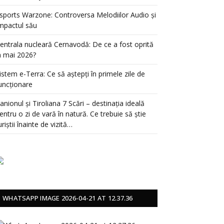
sports Warzone: Controversa Melodiilor Audio și
mpactul său
entrala nucleară Cernavodă: De ce a fost oprită
n mai 2026?
istem e-Terra: Ce să aștepți în primele zile de
uncționare
anionul și Tiroliana 7 Scări – destinația ideală
entru o zi de vară în natură. Ce trebuie să știe
uriștii înainte de vizită…
WHATSAPP IMAGE 2026-04-21 AT 12.37.36