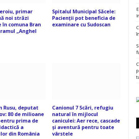
E
eroiu, primar
Spitalul Municipal Săcele:
I
ă noi străzi
Pacienții pot beneficia de
e în comuna Bran
examinare cu Sudoscan
C
gramul „Anghel
î
S
f
C
p
t
n Rusu, deputat
Canionul 7 Scări, refugiu
ov: 80 de milioane
natural în mijlocul
pentru prima de
caniculei: Aer rece, cascade
idactică a
și aventură pentru toate
ilor din România
vârstele