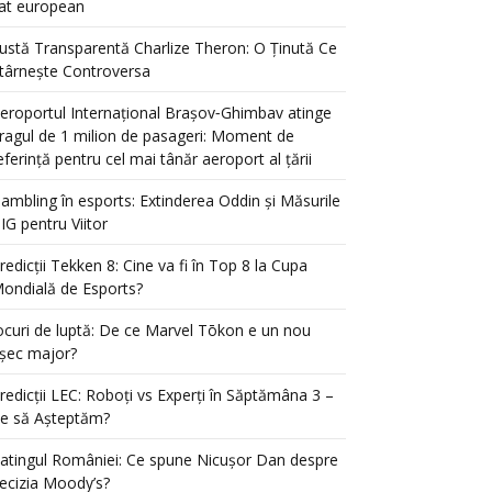
at european
ustă Transparentă Charlize Theron: O Ținută Ce
târnește Controversa
eroportul Internațional Brașov‑Ghimbav atinge
ragul de 1 milion de pasageri: Moment de
eferință pentru cel mai tânăr aeroport al țării
ambling în esports: Extinderea Oddin și Măsurile
IG pentru Viitor
redicții Tekken 8: Cine va fi în Top 8 la Cupa
ondială de Esports?
ocuri de luptă: De ce Marvel Tōkon e un nou
șec major?
redicții LEC: Roboți vs Experți în Săptămâna 3 –
e să Așteptăm?
atingul României: Ce spune Nicușor Dan despre
ecizia Moody’s?