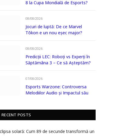
8 la Cupa Mondială de Esports?
08/08/2026
Jocuri de luptă: De ce Marvel
Tōkon e un nou eșec major?
08/08/2026
Predicții LEC: Roboți vs Experți în
Săptămâna 3 – Ce să Așteptăm?
07/08/2026
Esports Warzone: Controversa
Melodiilor Audio și Impactul său
RECENT POSTS
clipsa solară: Cum 89 de secunde transformă un