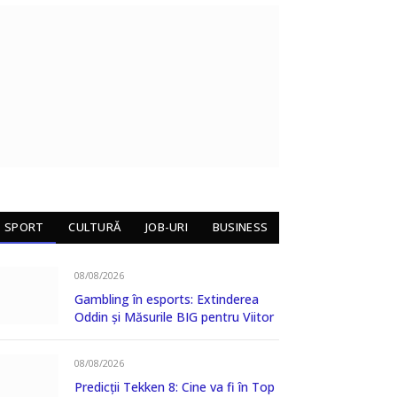
SPORT
CULTURĂ
JOB-URI
BUSINESS
08/08/2026
Gambling în esports: Extinderea
Oddin și Măsurile BIG pentru Viitor
08/08/2026
Predicții Tekken 8: Cine va fi în Top