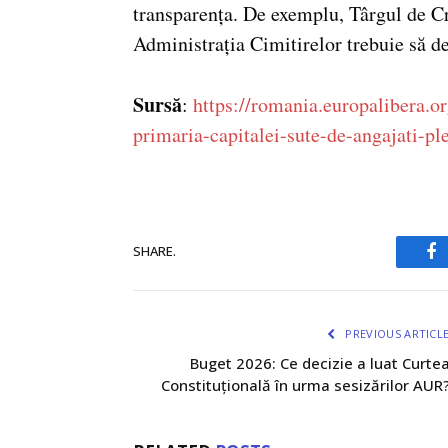
transparența. De exemplu, Târgul de Cr
Administrația Cimitirelor trebuie să de
Sursă
:
https://romania.europalibera.or
primaria-capitalei-sute-de-angajati-p
SHARE.
Fa
PREVIOUS ARTICL
Buget 2026: Ce decizie a luat Curte
Constituțională în urma sesizărilor AUR