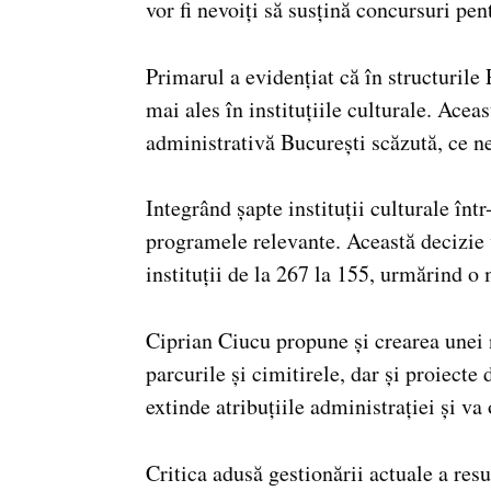
vor fi nevoiți să susțină concursuri pe
Primarul a evidențiat că în structurile 
mai ales în instituțiile culturale. Aceas
administrativă București scăzută, ce n
Integrând șapte instituții culturale înt
programele relevante. Această decizie 
instituții de la 267 la 155, urmărind o
Ciprian Ciucu propune și crearea unei 
parcurile și cimitirele, dar și proiecte
extinde atribuțiile administrației și va
Critica adusă gestionării actuale a resu