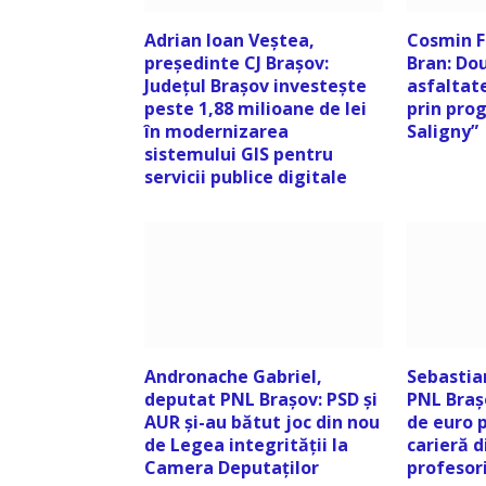
Adrian Ioan Veștea,
Cosmin F
președinte CJ Brașov:
Bran: Dou
Județul Brașov investește
asfaltat
peste 1,88 milioane de lei
prin pro
în modernizarea
Saligny”
sistemului GIS pentru
servicii publice digitale
Andronache Gabriel,
Sebastia
deputat PNL Brașov: PSD și
PNL Braș
AUR și-au bătut joc din nou
de euro 
de Legea integrității la
carieră d
Camera Deputaților
profesor