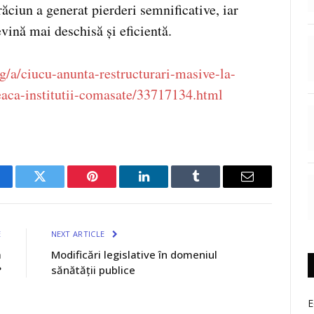
ăciun a generat pierderi semnificative, iar
vină mai deschisă și eficientă.
g/a/ciucu-anunta-restructurari-masive-la-
leaca-institutii-comasate/33717134.html
cebook
Twitter
Pinterest
LinkedIn
Tumblr
Email
E
NEXT ARTICLE
a
Modificări legislative în domeniul
?
sănătății publice
E