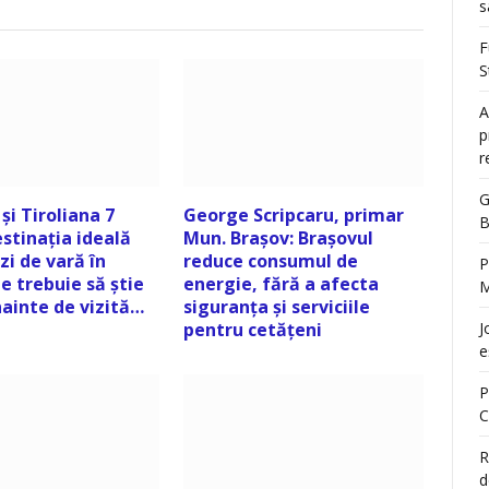
s
F
S
A
p
r
G
și Tiroliana 7
George Scripcaru, primar
B
estinația ideală
Mun. Brașov: Brașovul
zi de vară în
reduce consumul de
P
e trebuie să știe
energie, fără a afecta
M
înainte de vizită…
siguranța și serviciile
pentru cetățeni
J
e
P
C
R
d