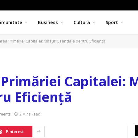
omunitate
Business
Cultura
Sport
ea Primăriei Capitalei: Măsuri Esențiale pentru Eficiență
Primăriei Capitalei: 
ru Eficiență
ments
2 Mins Read
Pinterest