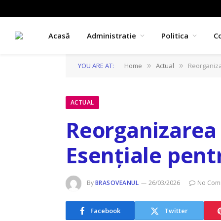
Acasă
Administratie
Politica
C
YOU ARE AT:
Home
Actual
Reorganizar
»
»
ACTUAL
Reorganizarea 
Esențiale pent
By
BRASOVEANUL
26/03/2026
No Com
Facebook
Twitter