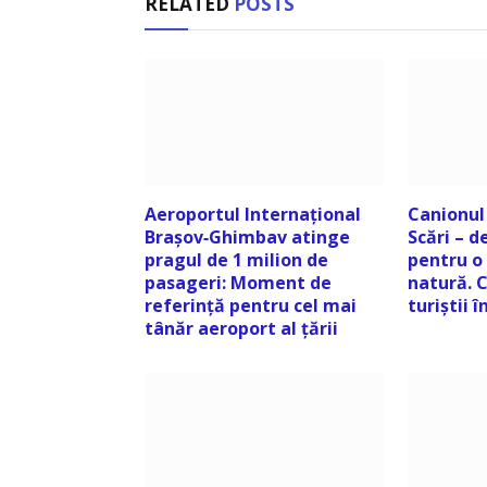
RELATED
POSTS
Aeroportul Internațional
Canionul 
Brașov‑Ghimbav atinge
Scări – d
pragul de 1 milion de
pentru o 
pasageri: Moment de
natură. C
referință pentru cel mai
turiștii 
tânăr aeroport al țării