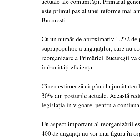
actuale ale comunității. Primarul gener
este primul pas al unei reforme mai am
București.
Cu un număr de aproximativ 1.272 de po
suprapopulare a angajaților, care nu co
reorganizare a Primăriei București va 
îmbunătăți eficiența.
Ciucu estimează că până la jumătatea l
30% din posturile actuale. Această red
legislația în vigoare, pentru a continu
Un aspect important al reorganizării est
400 de angajați nu vor mai figura în o