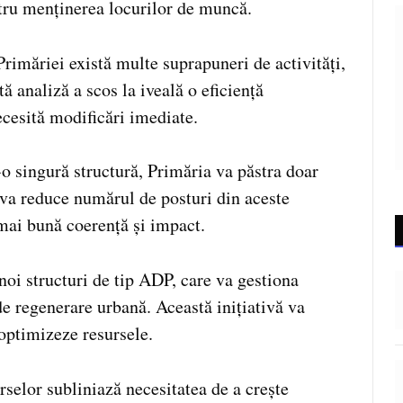
ntru menținerea locurilor de muncă.
Primăriei există multe suprapuneri de activități,
tă analiză a scos la iveală o eficiență
ecesită modificări imediate.
r-o singură structură, Primăria va păstra doar
va reduce numărul de posturi din aceste
 mai bună coerență și impact.
noi structuri de tip ADP, care va gestiona
 de regenerare urbană. Această inițiativă va
 optimizeze resursele.
rselor subliniază necesitatea de a crește