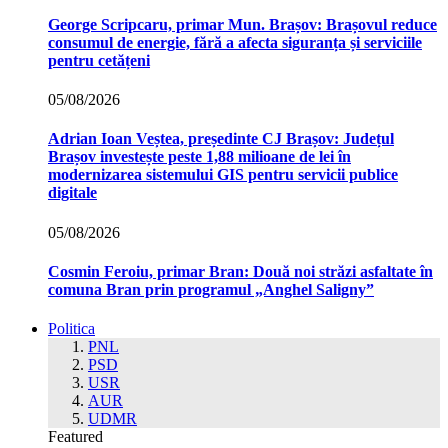
George Scripcaru, primar Mun. Brașov: Brașovul reduce
consumul de energie, fără a afecta siguranța și serviciile
pentru cetățeni
05/08/2026
Adrian Ioan Veștea, președinte CJ Brașov: Județul
Brașov investește peste 1,88 milioane de lei în
modernizarea sistemului GIS pentru servicii publice
digitale
05/08/2026
Cosmin Feroiu, primar Bran: Două noi străzi asfaltate în
comuna Bran prin programul „Anghel Saligny”
Politica
PNL
PSD
USR
AUR
UDMR
Featured