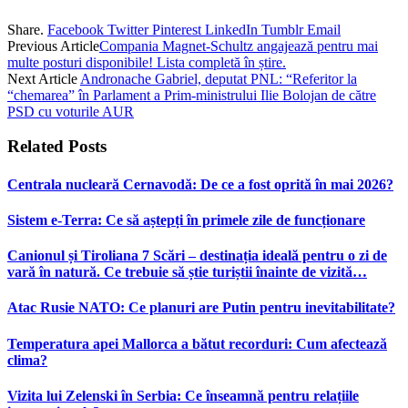
Share.
Facebook
Twitter
Pinterest
LinkedIn
Tumblr
Email
Previous Article
Compania Magnet-Schultz angajează pentru mai
multe posturi disponibile! Lista completă în știre.
Next Article
Andronache Gabriel, deputat PNL: “Referitor la
“chemarea” în Parlament a Prim-ministrului Ilie Bolojan de către
PSD cu voturile AUR
Related
Posts
Centrala nucleară Cernavodă: De ce a fost oprită în mai 2026?
Sistem e-Terra: Ce să aștepți în primele zile de funcționare
Canionul și Tiroliana 7 Scări – destinația ideală pentru o zi de
vară în natură. Ce trebuie să știe turiștii înainte de vizită…
Atac Rusie NATO: Ce planuri are Putin pentru inevitabilitate?
Temperatura apei Mallorca a bătut recorduri: Cum afectează
clima?
Vizita lui Zelenski în Serbia: Ce înseamnă pentru relațiile