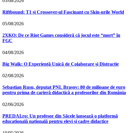
05/08/2026
Riftbound: T1 și Crossover-ul Fascinant cu Skin-urile World
05/08/2026
2XKO: De ce Riot Games consideră că jocul este “mort” în
FGC
04/08/2026
Big Walk: O Experiență Unică de Colaborare și Distracție
02/08/2026
Sebastian Rusu, deputat PNL Brașov: 80 de milioane de euro
pentru prima de carieră didactică a profesorilor din România
02/06/2026
PREDAI.ro: Un profesor din Săcele lansează o platformă
educațională națională pentru elevi și cadre didactice
19/05/2026