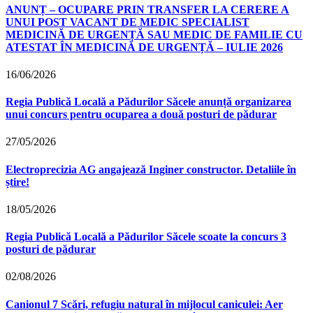
ANUNȚ – OCUPARE PRIN TRANSFER LA CERERE A
UNUI POST VACANT DE MEDIC SPECIALIST
MEDICINĂ DE URGENȚĂ SAU MEDIC DE FAMILIE CU
ATESTAT ÎN MEDICINĂ DE URGENȚĂ – IULIE 2026
16/06/2026
Regia Publică Locală a Pădurilor Săcele anunță organizarea
unui concurs pentru ocuparea a două posturi de pădurar
27/05/2026
Electroprecizia AG angajează Inginer constructor. Detaliile în
știre!
18/05/2026
Regia Publică Locală a Pădurilor Săcele scoate la concurs 3
posturi de pădurar
02/08/2026
Canionul 7 Scări, refugiu natural în mijlocul caniculei: Aer