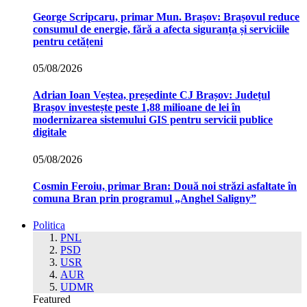
George Scripcaru, primar Mun. Brașov: Brașovul reduce
consumul de energie, fără a afecta siguranța și serviciile
pentru cetățeni
05/08/2026
Adrian Ioan Veștea, președinte CJ Brașov: Județul
Brașov investește peste 1,88 milioane de lei în
modernizarea sistemului GIS pentru servicii publice
digitale
05/08/2026
Cosmin Feroiu, primar Bran: Două noi străzi asfaltate în
comuna Bran prin programul „Anghel Saligny”
Politica
PNL
PSD
USR
AUR
UDMR
Featured