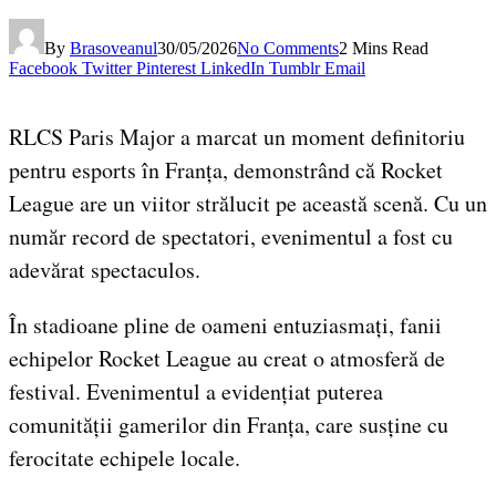
By
Brasoveanul
30/05/2026
No Comments
2 Mins Read
Facebook
Twitter
Pinterest
LinkedIn
Tumblr
Email
RLCS Paris Major a marcat un moment definitoriu
pentru esports în Franța, demonstrând că Rocket
League are un viitor strălucit pe această scenă. Cu un
număr record de spectatori, evenimentul a fost cu
adevărat spectaculos.
În stadioane pline de oameni entuziasmați, fanii
echipelor Rocket League au creat o atmosferă de
festival. Evenimentul a evidențiat puterea
comunității gamerilor din Franța, care susține cu
ferocitate echipele locale.