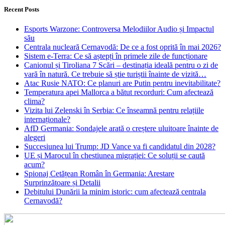
Recent Posts
Esports Warzone: Controversa Melodiilor Audio și Impactul
său
Centrala nucleară Cernavodă: De ce a fost oprită în mai 2026?
Sistem e-Terra: Ce să aștepți în primele zile de funcționare
Canionul și Tiroliana 7 Scări – destinația ideală pentru o zi de
vară în natură. Ce trebuie să știe turiștii înainte de vizită…
Atac Rusie NATO: Ce planuri are Putin pentru inevitabilitate?
Temperatura apei Mallorca a bătut recorduri: Cum afectează
clima?
Vizita lui Zelenski în Serbia: Ce înseamnă pentru relațiile
internaționale?
AfD Germania: Sondajele arată o creștere uluitoare înainte de
alegeri
Succesiunea lui Trump: JD Vance va fi candidatul din 2028?
UE și Marocul în chestiunea migrației: Ce soluții se caută
acum?
Spionaj Cetățean Român în Germania: Arestare
Surprinzătoare și Detalii
Debitului Dunării la minim istoric: cum afectează centrala
Cernavodă?