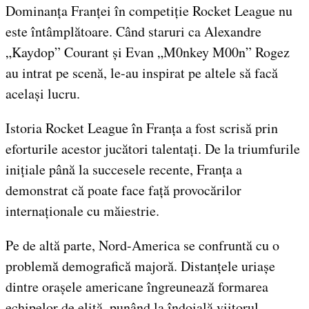
Dominanța Franței în competiție Rocket League nu
este întâmplătoare. Când staruri ca Alexandre
„Kaydop” Courant și Evan „M0nkey M00n” Rogez
au intrat pe scenă, le-au inspirat pe altele să facă
același lucru.
Istoria Rocket League în Franța a fost scrisă prin
eforturile acestor jucători talentați. De la triumfurile
inițiale până la succesele recente, Franța a
demonstrat că poate face față provocărilor
internaționale cu măiestrie.
Pe de altă parte, Nord-America se confruntă cu o
problemă demografică majoră. Distanțele uriașe
dintre orașele americane îngreunează formarea
echipelor de elită, punând la îndoială viitorul