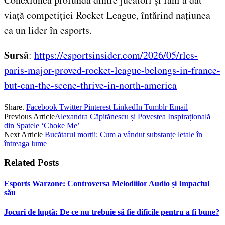
viață competiției Rocket League, întărind națiunea
ca un lider în esports.
Sursă
:
https://esportsinsider.com/2026/05/rlcs-
paris-major-proved-rocket-league-belongs-in-france-
but-can-the-scene-thrive-in-north-america
Share.
Facebook
Twitter
Pinterest
LinkedIn
Tumblr
Email
Previous Article
Alexandra Căpitănescu și Povestea Inspirațională
din Spatele ‘Choke Me’
Next Article
Bucătarul morții: Cum a vândut substanțe letale în
întreaga lume
Related
Posts
Esports Warzone: Controversa Melodiilor Audio și Impactul
său
Jocuri de luptă: De ce nu trebuie să fie dificile pentru a fi bune?