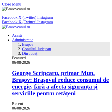
Close Menu
Facebook
X (Twitter)
Instagram
Facebook
X (Twitter)
Instagram
Acasă
Administratie
Braşov
Consiliul Judeţean
Din Judeţ
Featured
06/08/2026
George Scripcaru, primar Mun.
Brașov: Brașovul reduce consumul de
energie, fără a afecta siguranța și
serviciile pentru cetățeni
Recent
06/08/2026