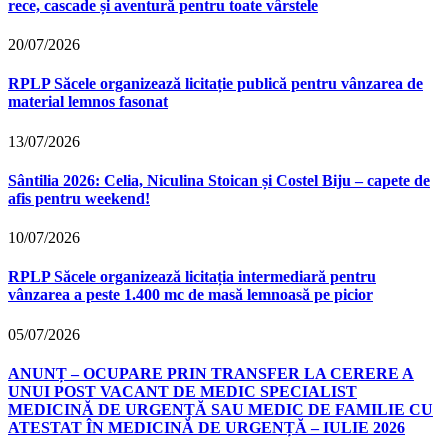
rece, cascade și aventură pentru toate vârstele
20/07/2026
RPLP Săcele organizează licitație publică pentru vânzarea de
material lemnos fasonat
13/07/2026
Sântilia 2026: Celia, Niculina Stoican și Costel Biju – capete de
afis pentru weekend!
10/07/2026
RPLP Săcele organizează licitația intermediară pentru
vânzarea a peste 1.400 mc de masă lemnoasă pe picior
05/07/2026
ANUNȚ – OCUPARE PRIN TRANSFER LA CERERE A
UNUI POST VACANT DE MEDIC SPECIALIST
MEDICINĂ DE URGENȚĂ SAU MEDIC DE FAMILIE CU
ATESTAT ÎN MEDICINĂ DE URGENȚĂ – IULIE 2026