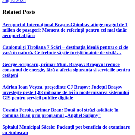
august 2025
Related
Posts
Aeroportul Internațional Brașov‑Ghimbav atinge pragul de 1
milion de pasageri: Moment de referință pentru cel mai tânăr
aeroport al țării
Canionul și Tiroliana 7 Scări – destinația ideală pentru o zi de
vară în natură. Ce trebuie să știe turiștii înainte de vizită…
George Scripcaru, primar Mun. Brașov: Brașovul reduce
consumul de energie, fără a afecta siguranța și serviciile pentru
cetățeni
Adrian Ioan Veștea, președinte CJ Brașov: Județul Brașov
investește peste 1,88 milioane de lei în modernizarea sistemului
GIS pentru servicii publice digitale
Cosmin Feroiu, primar Bran: Două noi străzi asfaltate în
comuna Bran prin programul „Anghel Saligny”
Spitalul Municipal Săcele: Pacienții pot beneficia de examinare
cu Sudoscan