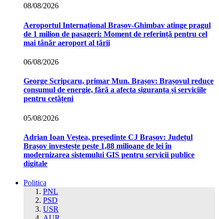
08/08/2026
Aeroportul Internațional Brașov‑Ghimbav atinge pragul
de 1 milion de pasageri: Moment de referință pentru cel
mai tânăr aeroport al țării
06/08/2026
George Scripcaru, primar Mun. Brașov: Brașovul reduce
consumul de energie, fără a afecta siguranța și serviciile
pentru cetățeni
05/08/2026
Adrian Ioan Veștea, președinte CJ Brașov: Județul
Brașov investește peste 1,88 milioane de lei în
modernizarea sistemului GIS pentru servicii publice
digitale
Politica
PNL
PSD
USR
AUR