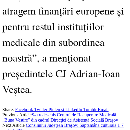
atragem finanțări europene și
pentru restul instituțiilor
medicale din subordinea
noastră”, a menționat
președintele CJ Adrian-Ioan
Veștea.
Share.
Facebook
Twitter
Pinterest
LinkedIn
Tumblr
Email
Previous Article
S-a redeschis Centrul de Recuperare Medicală
„Buna Vestire” din cadrul Direcției de Asistență Socială Brașov
Next Article
Consiliului Judeţean Braşov: Săptămâna culturală 1-7