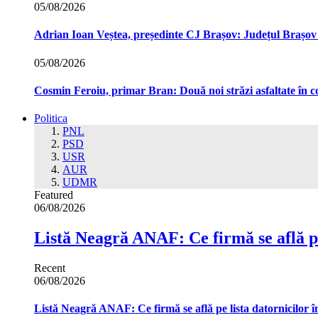
05/08/2026
Adrian Ioan Veștea, președinte CJ Brașov: Județul Brașov in
05/08/2026
Cosmin Feroiu, primar Bran: Două noi străzi asfaltate î
Politica
PNL
PSD
USR
AUR
UDMR
Featured
06/08/2026
Listă Neagră ANAF: Ce firmă se află pe
Recent
06/08/2026
Listă Neagră ANAF: Ce firmă se află pe lista datornicilor 