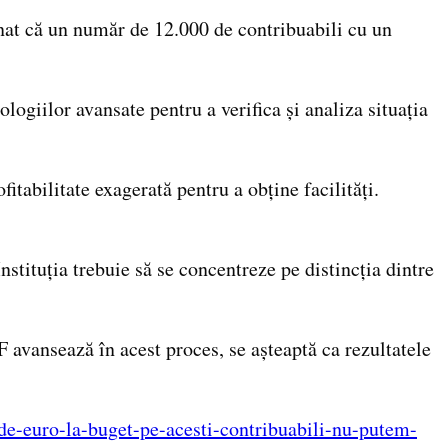
nat că un număr de 12.000 de contribuabili cu un
ogiilor avansate pentru a verifica și analiza situația
tabilitate exagerată pentru a obține facilități.
nstituția trebuie să se concentreze pe distincția dintre
avansează în acest proces, se așteaptă ca rezultatele
de-euro-la-buget-pe-acesti-contribuabili-nu-putem-