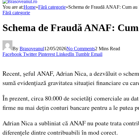
You are at:
Home
»
Fără categorie
»
Schema de Fraudă ANAF: Cum au D
Fără categorie
Schema de Fraudă ANAF: Cum a
By
Brasoveanul
12/05/2026
No Comments
2 Mins Read
Facebook
Twitter
Pinterest
LinkedIn
Tumblr
Email
Recent, șeful ANAF, Adrian Nica, a dezvăluit o schem
sumă evidențiază gravitatea situației financiare cu care
În prezent, circa 80.000 de societăți comerciale au d
firme nu mai dețin conturi bancare pentru a le putea p
Adrian Nica a subliniat că ANAF nu poate trata contribua
diferențele dintre contribuabili în mod corect.