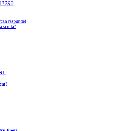
243290
rcan răspunde!
ă scurtă?
PNL
rom?
ru tineri