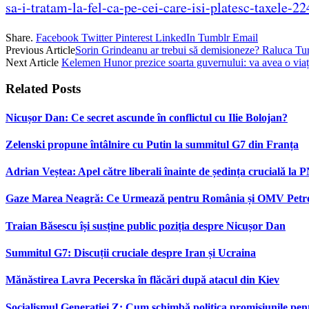
sa-i-tratam-la-fel-ca-pe-cei-care-isi-platesc-taxele-2
Share.
Facebook
Twitter
Pinterest
LinkedIn
Tumblr
Email
Previous Article
Sorin Grindeanu ar trebui să demisioneze? Raluca Tu
Next Article
Kelemen Hunor prezice soarta guvernului: va avea o viaț
Related
Posts
Nicușor Dan: Ce secret ascunde în conflictul cu Ilie Bolojan?
Zelenski propune întâlnire cu Putin la summitul G7 din Franța
Adrian Veștea: Apel către liberali înainte de ședința crucială la 
Gaze Marea Neagră: Ce Urmează pentru România și OMV Pet
Traian Băsescu își susține public poziția despre Nicușor Dan
Summitul G7: Discuții cruciale despre Iran și Ucraina
Mănăstirea Lavra Pecerska în flăcări după atacul din Kiev
Socialismul Generației Z: Cum schimbă politica promisiunile pent