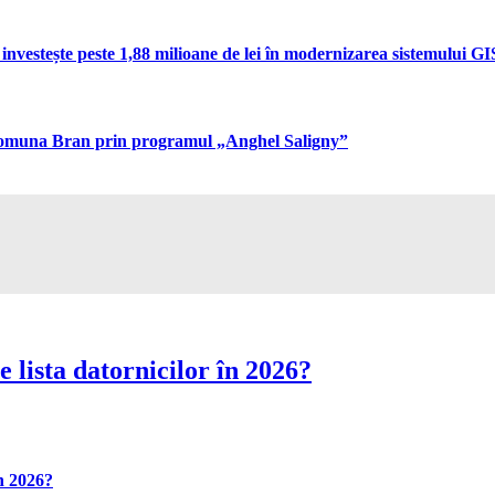
vestește peste 1,88 milioane de lei în modernizarea sistemului GIS 
n comuna Bran prin programul „Anghel Saligny”
 lista datornicilor în 2026?
în 2026?