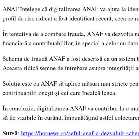
ANAF înțelege că digitalizarea ANAF va ajuta la ident
profil de risc ridicat a fost identificat recent, ceea ce 
În tentativa de a combate frauda, ANAF va dezvolta noi
financiară a contribuabililor, în special a celor cu dator
Schema de fraudă ANAF a fost descrisă ca un sistem bine
Aceasta ridică semne de întrebare asupra integrității ac
Soluția este ca ANAF să aplice măsuri mai stricte pentr
contribuabilii onești și cei care încalcă legea.
În concluzie, digitalizarea ANAF va contribui la o mai
să fie vizibile în curând, îmbunătățind astfel colectare
Sursă
:
https://hotnews.ro/seful-anaf-a-dezvaluit-sch