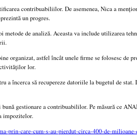
ificarea contribuabiliilor. De asemenea, Nica a mențio
reprezintă un progres.
 metode de analiză. Aceasta va include utilizarea tehnol
ii.
 organizat, astfel încât unele firme se folosesc de profi
tivităților lor.
u a încerca să recupereze datoriile la bugetul de stat. I
 bună gestionare a contribuabililor. Pe măsură ce ANAF 
a impozitelor.
ema-prin-care-cum-s-au-pierdut-circa-400-de-milioane-