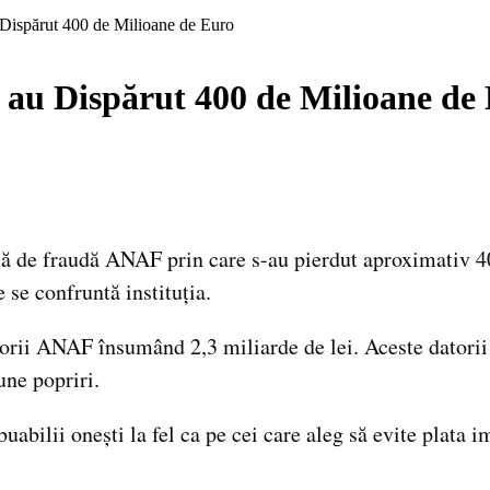
ispărut 400 de Milioane de Euro
u Dispărut 400 de Milioane de
ă de fraudă ANAF prin care s-au pierdut aproximativ 40
 se confruntă instituția.
atorii ANAF însumând 2,3 miliarde de lei. Aceste datori
une popriri.
bilii onești la fel ca pe cei care aleg să evite plata im