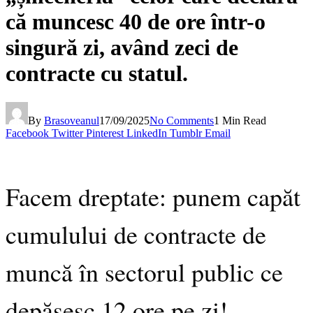
că muncesc 40 de ore într-o
singură zi, având zeci de
contracte cu statul.
By
Brasoveanul
17/09/2025
No Comments
1 Min Read
Facebook
Twitter
Pinterest
LinkedIn
Tumblr
Email
Facem dreptate: punem capăt
cumulului de contracte de
muncă în sectorul public ce
depășesc 12 ore pe zi!