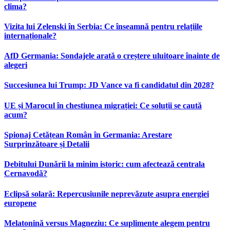
clima?
Vizita lui Zelenski în Serbia: Ce înseamnă pentru relațiile
internaționale?
AfD Germania: Sondajele arată o creștere uluitoare înainte de
alegeri
Succesiunea lui Trump: JD Vance va fi candidatul din 2028?
UE și Marocul în chestiunea migrației: Ce soluții se caută
acum?
Spionaj Cetățean Român în Germania: Arestare
Surprinzătoare și Detalii
Debitului Dunării la minim istoric: cum afectează centrala
Cernavodă?
Eclipsă solară: Repercusiunile neprevăzute asupra energiei
europene
Melatonină versus Magneziu: Ce suplimente alegem pentru