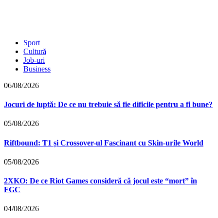
Sport
Cultură
Job-uri
Business
06/08/2026
Jocuri de luptă: De ce nu trebuie să fie dificile pentru a fi bune?
05/08/2026
Riftbound: T1 și Crossover-ul Fascinant cu Skin-urile World
05/08/2026
2XKO: De ce Riot Games consideră că jocul este “mort” în
FGC
04/08/2026