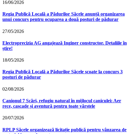
16/06/2026
Regia Publică Locală a Pădurilor Săcele anunță organizarea
unui concurs pentru ocuparea a două posturi de pădurar
27/05/2026
Electroprecizia AG angajează Inginer constructor. Detaliile în
știre!
18/05/2026
Regia Publică Locală a Pădurilor Săcele scoate la concurs 3
posturi de pădurar
02/08/2026
Canionul 7 Scări, refugiu natural în mijlocul caniculei: Aer
rece, cascade și aventură pentru toate vârstele
20/07/2026
RPLP Săcele organizează licitație publică pentru vânzarea de