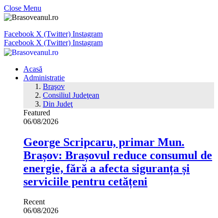
Close Menu
Facebook
X (Twitter)
Instagram
Facebook
X (Twitter)
Instagram
Acasă
Administratie
Braşov
Consiliul Judeţean
Din Judeţ
Featured
06/08/2026
George Scripcaru, primar Mun.
Brașov: Brașovul reduce consumul de
energie, fără a afecta siguranța și
serviciile pentru cetățeni
Recent
06/08/2026