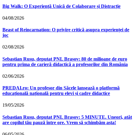
Big Walk: O Experiență Unică de Colaborare și Distracție
04/08/2026
Beast of Reincarnation: O privire critică asupra experienței de
joc
02/08/2026
Sebastian Rusu, deputat PNL Brașov: 80 de milioane de euro
pentru prima de carieră didactică a profesorilor din România
02/06/2026
PREDAI.ro: Un profesor din Săcele lansează o platformă
educațională națională pentru elevi și cadre didactice
19/05/2026
Sebastian Rusu, deputat PNL Brașov: 5 MINUTE. Uneori, atât
are copilul tău pauză între ore. Vrem să schimbăm asta!
06/05/2026