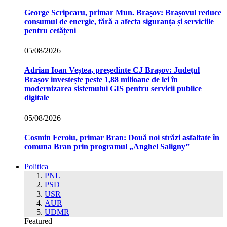
George Scripcaru, primar Mun. Brașov: Brașovul reduce
consumul de energie, fără a afecta siguranța și serviciile
pentru cetățeni
05/08/2026
Adrian Ioan Veștea, președinte CJ Brașov: Județul
Brașov investește peste 1,88 milioane de lei în
modernizarea sistemului GIS pentru servicii publice
digitale
05/08/2026
Cosmin Feroiu, primar Bran: Două noi străzi asfaltate în
comuna Bran prin programul „Anghel Saligny”
Politica
PNL
PSD
USR
AUR
UDMR
Featured