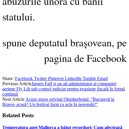
abuzurile unora cu banii
statului.
spune deputatul brașovean, pe
pagina de Facebook
Share.
Facebook
Twitter
Pinterest
LinkedIn
Tumblr
Email
Previous Article
Jurgen Faff și un alt administrator al companiei
aeriene Fly Lili sub control judiciar pentru evaziune fiscală în formă
continuă
Next Article
Acuze grave privind Oktoberfestul: ”București la
Brașov acasă? Un festival furat cu acte în neregulă?”
Related
Posts
Temperatura apei Mallorca a bătut recorduri: Cum afectează