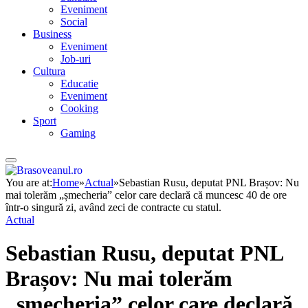
Eveniment
Social
Business
Eveniment
Job-uri
Cultura
Educatie
Eveniment
Cooking
Sport
Gaming
You are at:
Home
»
Actual
»
Sebastian Rusu, deputat PNL Brașov: Nu
mai tolerăm „șmecheria” celor care declară că muncesc 40 de ore
într-o singură zi, având zeci de contracte cu statul.
Actual
Sebastian Rusu, deputat PNL
Brașov: Nu mai tolerăm
„șmecheria” celor care declară