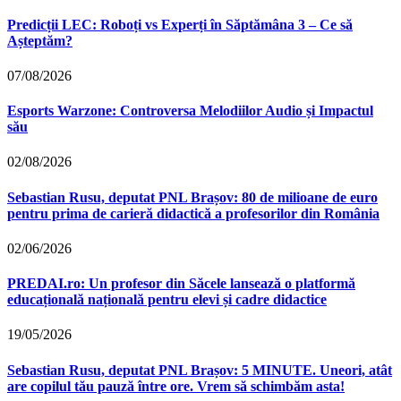
Predicții LEC: Roboți vs Experți în Săptămâna 3 – Ce să
Așteptăm?
07/08/2026
Esports Warzone: Controversa Melodiilor Audio și Impactul
său
02/08/2026
Sebastian Rusu, deputat PNL Brașov: 80 de milioane de euro
pentru prima de carieră didactică a profesorilor din România
02/06/2026
PREDAI.ro: Un profesor din Săcele lansează o platformă
educațională națională pentru elevi și cadre didactice
19/05/2026
Sebastian Rusu, deputat PNL Brașov: 5 MINUTE. Uneori, atât
are copilul tău pauză între ore. Vrem să schimbăm asta!