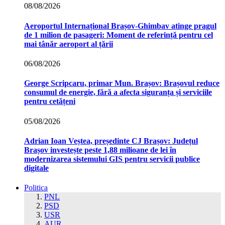
08/08/2026
Aeroportul Internațional Brașov‑Ghimbav atinge pragul
de 1 milion de pasageri: Moment de referință pentru cel
mai tânăr aeroport al țării
06/08/2026
George Scripcaru, primar Mun. Brașov: Brașovul reduce
consumul de energie, fără a afecta siguranța și serviciile
pentru cetățeni
05/08/2026
Adrian Ioan Veștea, președinte CJ Brașov: Județul
Brașov investește peste 1,88 milioane de lei în
modernizarea sistemului GIS pentru servicii publice
digitale
Politica
PNL
PSD
USR
AUR