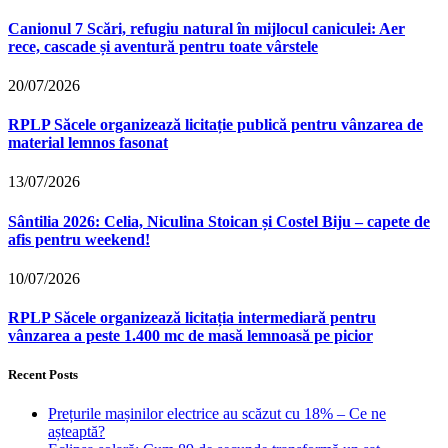
Canionul 7 Scări, refugiu natural în mijlocul caniculei: Aer
rece, cascade și aventură pentru toate vârstele
20/07/2026
RPLP Săcele organizează licitație publică pentru vânzarea de
material lemnos fasonat
13/07/2026
Sântilia 2026: Celia, Niculina Stoican și Costel Biju – capete de
afis pentru weekend!
10/07/2026
RPLP Săcele organizează licitația intermediară pentru
vânzarea a peste 1.400 mc de masă lemnoasă pe picior
Recent Posts
Prețurile mașinilor electrice au scăzut cu 18% – Ce ne
așteaptă?