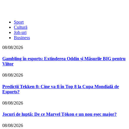
Sport
Cultură
Job-uri
Business
08/08/2026
Gambling în esports: Extinderea Oddin și Măsurile BIG pentru
Viitor
08/08/2026
Predicții Tekken 8: Cine va fi în Top 8 la Cupa Mondială de
Esports?
08/08/2026
Jocuri de luptă: De ce Marvel Tōkon e un nou eșec major?
08/08/2026