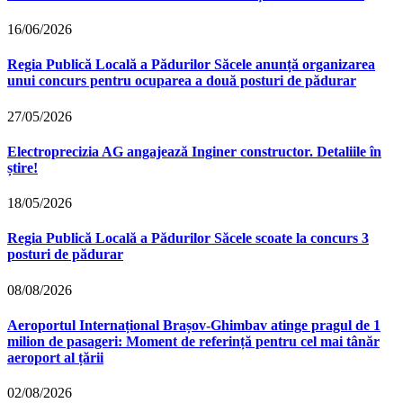
16/06/2026
Regia Publică Locală a Pădurilor Săcele anunță organizarea
unui concurs pentru ocuparea a două posturi de pădurar
27/05/2026
Electroprecizia AG angajează Inginer constructor. Detaliile în
știre!
18/05/2026
Regia Publică Locală a Pădurilor Săcele scoate la concurs 3
posturi de pădurar
08/08/2026
Aeroportul Internațional Brașov‑Ghimbav atinge pragul de 1
milion de pasageri: Moment de referință pentru cel mai tânăr
aeroport al țării
02/08/2026