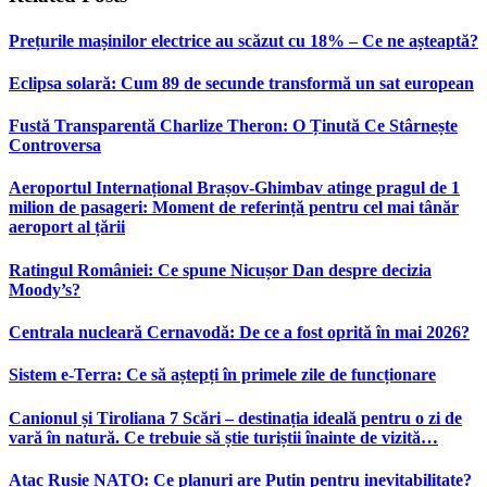
Prețurile mașinilor electrice au scăzut cu 18% – Ce ne așteaptă?
Eclipsa solară: Cum 89 de secunde transformă un sat european
Fustă Transparentă Charlize Theron: O Ținută Ce Stârnește
Controversa
Aeroportul Internațional Brașov‑Ghimbav atinge pragul de 1
milion de pasageri: Moment de referință pentru cel mai tânăr
aeroport al țării
Ratingul României: Ce spune Nicușor Dan despre decizia
Moody’s?
Centrala nucleară Cernavodă: De ce a fost oprită în mai 2026?
Sistem e-Terra: Ce să aștepți în primele zile de funcționare
Canionul și Tiroliana 7 Scări – destinația ideală pentru o zi de
vară în natură. Ce trebuie să știe turiștii înainte de vizită…
Atac Rusie NATO: Ce planuri are Putin pentru inevitabilitate?