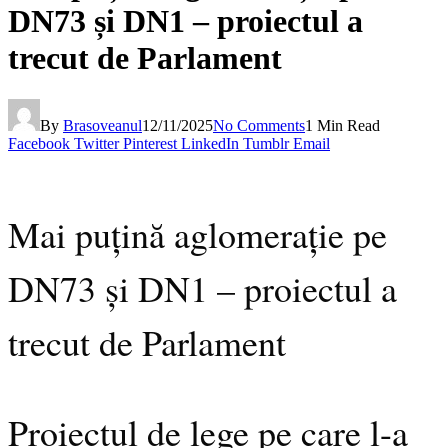
DN73 și DN1 – proiectul a
trecut de Parlament
By
Brasoveanul
12/11/2025
No Comments
1 Min Read
Facebook
Twitter
Pinterest
LinkedIn
Tumblr
Email
Mai puțină aglomerație pe
DN73 și DN1 – proiectul a
trecut de Parlament
Proiectul de lege pe care l-a