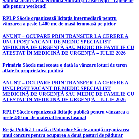
Sântilia 2026: Celia, Niculina Stoican și Costel Biju – capete de
afis pentru weekend!
RPLP Săcele organizează licitația intermediară pentru
vânzarea a peste 1.400 mc de masă lemnoasă pe picior
ANUNȚ – OCUPARE PRIN TRANSFER LA CERERE A
UNUI POST VACANT DE MEDIC SPECIALIST
MEDICINĂ DE URGENȚĂ SAU MEDIC DE FAMILIE CU
ATESTAT ÎN MEDICINĂ DE URGENȚĂ – IULIE 2026
Primăria Săcele mai scoate o dată la vânzare loturi de teren
aflate în proprietatea publică
ANUNȚ – OCUPARE PRIN TRANSFER LA CERERE A
UNUI POST VACANT DE MEDIC SPECIALIST
MEDICINĂ DE URGENȚĂ SAU MEDIC DE FAMILIE CU
ATESTAT ÎN MEDICINĂ DE URGENȚĂ – IULIE 2026
RPLP Săcele organizează licitație publică pentru vânzarea a
peste 430 mc de material lemnos fasonat
Regia Publică Locală a Pădurilor Săcele anunță organizarea
unui concurs pentru ocuparea a două posturi de pădurar