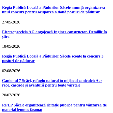
Regia Publică Locală a Pădurilor Săcele anunță organizarea
unui concurs pentru ocuparea a două posturi de pădurar
27/05/2026
Electroprecizia AG angajează Inginer constructor. Detaliile în
știre!
18/05/2026
Regia Publică Locală a Pădurilor Săcele scoate la concurs 3
posturi de pădurar
02/08/2026
Canionul 7 Scări, refugiu natural în mijlocul caniculei: Aer
rece, cascade și aventură pentru toate vârstele
20/07/2026
RPLP Săcele organizează licitație publică pentru vânzarea de
material lemnos fasonat