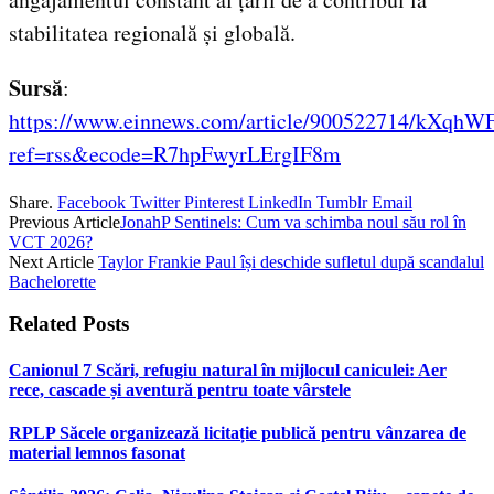
stabilitatea regională și globală.
Sursă
:
https://www.einnews.com/article/900522714/kXq
ref=rss&ecode=R7hpFwyrLErgIF8m
Share.
Facebook
Twitter
Pinterest
LinkedIn
Tumblr
Email
Previous Article
JonahP Sentinels: Cum va schimba noul său rol în
VCT 2026?
Next Article
Taylor Frankie Paul își deschide sufletul după scandalul
Bachelorette
Related
Posts
Canionul 7 Scări, refugiu natural în mijlocul caniculei: Aer
rece, cascade și aventură pentru toate vârstele
RPLP Săcele organizează licitație publică pentru vânzarea de
material lemnos fasonat