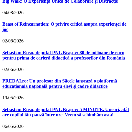
Big Walk: O Experiență Unică de Colaborare și Distracție
04/08/2026
Beast of Reincarnation: O privire critică asupra experienței de
joc
02/08/2026
Sebastian Rusu, deputat PNL Brașov: 80 de milioane de euro
pentru prima de carieră didactică a profesorilor din România
02/06/2026
PREDAI.ro: Un profesor din Săcele lansează o platformă
educațională națională pentru elevi și cadre didactice
19/05/2026
Sebastian Rusu, deputat PNL Brașov: 5 MINUTE. Uneori, atât
are copilul tău pauză între ore. Vrem să schimbăm asta!
06/05/2026