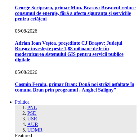
George Scripcaru, primar Mun. Brașov: Brașovul reduce
consumul de energie, fără a afecta siguranța și serviciile
pentru cetățeni
05/08/2026
Adrian Ioan Veștea, președinte CJ Brașov: Județul
Brașov investește peste 1,88 milioane de lei în
modernizarea sistemului GIS pentru servicii publice
digitale
05/08/2026
Cosmin Feroiu, primar Bran: Două noi străzi asfaltate în
comuna Bran prin programul „Anghel Saligny”
Politica
PNL
PSD
USR
AUR
UDMR
Featured