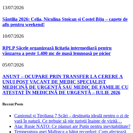
13/07/2026
Sântilia 2026: Celia, Niculina Stoican și Costel Biju – capete de
afis pentru weekend!
10/07/2026
RPLP Săcele organizează licitația intermediară pentru
vânzarea a peste 1.400 mc de masă lemnoasă pe picior
05/07/2026
ANUNȚ – OCUPARE PRIN TRANSFER LA CERERE A
UNUI POST VACANT DE MEDIC SPECIALIST
MEDICINĂ DE URGENȚĂ SAU MEDIC DE FAMILIE CU
ATESTAT ÎN MEDICINĂ DE URGENȚĂ – IULIE 2026
Recent Posts
Canionul și Tiroliana 7 Scări – destinația ideală pentru o zi de
vară în natură. Ce trebuie să știe turiștii înainte de vizită…
Atac Rusie NATO: Ce planuri are Putin pentru inevitabilitate?
Temperatura apei Mallorca a bătut recorduri: Cum afectează