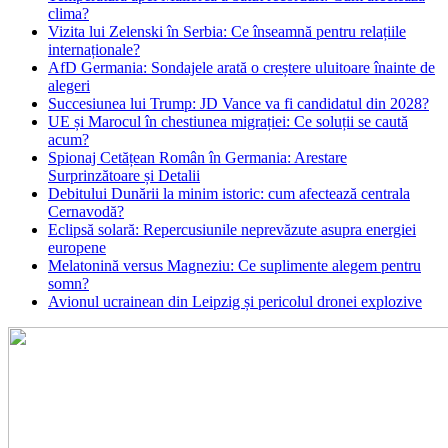
clima?
Vizita lui Zelenski în Serbia: Ce înseamnă pentru relațiile
internaționale?
AfD Germania: Sondajele arată o creștere uluitoare înainte de
alegeri
Succesiunea lui Trump: JD Vance va fi candidatul din 2028?
UE și Marocul în chestiunea migrației: Ce soluții se caută
acum?
Spionaj Cetățean Român în Germania: Arestare
Surprinzătoare și Detalii
Debitului Dunării la minim istoric: cum afectează centrala
Cernavodă?
Eclipsă solară: Repercusiunile neprevăzute asupra energiei
europene
Melatonină versus Magneziu: Ce suplimente alegem pentru
somn?
Avionul ucrainean din Leipzig și pericolul dronei explozive