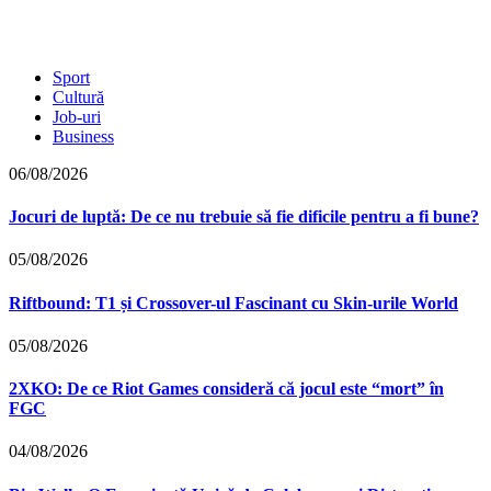
Sport
Cultură
Job-uri
Business
06/08/2026
Jocuri de luptă: De ce nu trebuie să fie dificile pentru a fi bune?
05/08/2026
Riftbound: T1 și Crossover-ul Fascinant cu Skin-urile World
05/08/2026
2XKO: De ce Riot Games consideră că jocul este “mort” în
FGC
04/08/2026