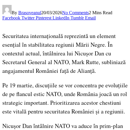
By
Brasoveanul
20/03/2026
No Comments
2 Mins Read
Facebook
Twitter
Pinterest
LinkedIn
Tumblr
Email
Securitatea internațională reprezintă un element
esențial în stabilitatea regiunii Mării Negre. În
contextul actual, întâlnirea lui Nicușor Dan cu
Secretarul General al NATO, Mark Rutte, subliniază
angajamentul României față de Alianță.
Pe 19 martie, discuțiile se vor concentra pe evoluțiile
de pe flancul estic NATO, unde România joacă un rol
strategic important. Prioritizarea acestor chestiuni
este vitală pentru securitatea României și a regiunii.
Nicușor Dan întâlnire NATO va aduce în prim-plan