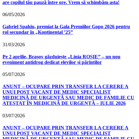
are copilul tău pauză între ore. Vrem să schimbăm asta!
06/05/2026
Gabriel Spahiu, premiat la Gala Premiilor Gopo 2026 pentru
rol secundar în „Kontinental ’25”
31/03/2026
Pe 2 aprilie, Brașov găzduiește „Linia ROȘIE” – un nou
eveniment antidrog dedicat elevilor și părinților
05/07/2026
ANUNȚ – OCUPARE PRIN TRANSFER LA CERERE A
UNUI POST VACANT DE MEDIC SPECIALIST
MEDICINĂ DE URGENȚĂ SAU MEDIC DE FAMILIE CU
ATESTAT ÎN MEDICINĂ DE URGENȚĂ – IULIE 2026
03/07/2026
ANUNȚ – OCUPARE PRIN TRANSFER LA CERERE A
UNUI POST VACANT DE MEDIC SPECIALIST
MEDICINĂ DE URGENȚĂ SAU MEDIC DE FAMILIE CU