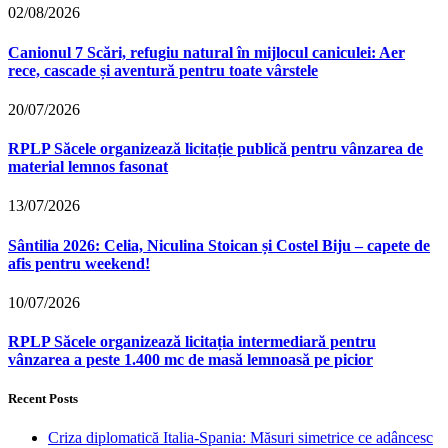
02/08/2026
Canionul 7 Scări, refugiu natural în mijlocul caniculei: Aer
rece, cascade și aventură pentru toate vârstele
20/07/2026
RPLP Săcele organizează licitație publică pentru vânzarea de
material lemnos fasonat
13/07/2026
Sântilia 2026: Celia, Niculina Stoican și Costel Biju – capete de
afis pentru weekend!
10/07/2026
RPLP Săcele organizează licitația intermediară pentru
vânzarea a peste 1.400 mc de masă lemnoasă pe picior
Recent Posts
Criza diplomatică Italia-Spania: Măsuri simetrice ce adâncesc