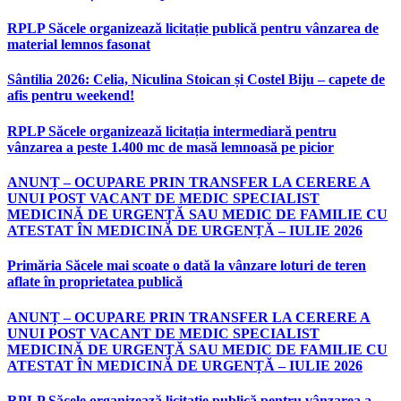
RPLP Săcele organizează licitație publică pentru vânzarea de
material lemnos fasonat
Sântilia 2026: Celia, Niculina Stoican și Costel Biju – capete de
afis pentru weekend!
RPLP Săcele organizează licitația intermediară pentru
vânzarea a peste 1.400 mc de masă lemnoasă pe picior
ANUNȚ – OCUPARE PRIN TRANSFER LA CERERE A
UNUI POST VACANT DE MEDIC SPECIALIST
MEDICINĂ DE URGENȚĂ SAU MEDIC DE FAMILIE CU
ATESTAT ÎN MEDICINĂ DE URGENȚĂ – IULIE 2026
Primăria Săcele mai scoate o dată la vânzare loturi de teren
aflate în proprietatea publică
ANUNȚ – OCUPARE PRIN TRANSFER LA CERERE A
UNUI POST VACANT DE MEDIC SPECIALIST
MEDICINĂ DE URGENȚĂ SAU MEDIC DE FAMILIE CU
ATESTAT ÎN MEDICINĂ DE URGENȚĂ – IULIE 2026
RPLP Săcele organizează licitație publică pentru vânzarea a