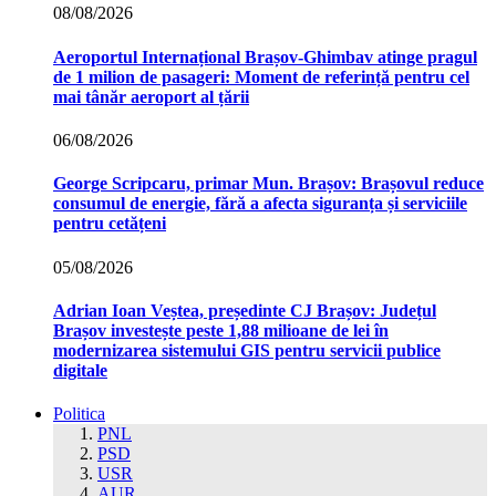
08/08/2026
Aeroportul Internațional Brașov‑Ghimbav atinge pragul
de 1 milion de pasageri: Moment de referință pentru cel
mai tânăr aeroport al țării
06/08/2026
George Scripcaru, primar Mun. Brașov: Brașovul reduce
consumul de energie, fără a afecta siguranța și serviciile
pentru cetățeni
05/08/2026
Adrian Ioan Veștea, președinte CJ Brașov: Județul
Brașov investește peste 1,88 milioane de lei în
modernizarea sistemului GIS pentru servicii publice
digitale
Politica
PNL
PSD
USR
AUR