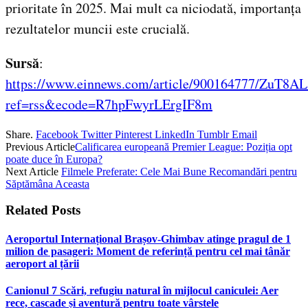
prioritate în 2025. Mai mult ca niciodată, importanța
rezultatelor muncii este crucială.
Sursă
:
https://www.einnews.com/article/900164777/ZuT8A
ref=rss&ecode=R7hpFwyrLErgIF8m
Share.
Facebook
Twitter
Pinterest
LinkedIn
Tumblr
Email
Previous Article
Calificarea europeană Premier League: Poziția opt
poate duce în Europa?
Next Article
Filmele Preferate: Cele Mai Bune Recomandări pentru
Săptămâna Aceasta
Related
Posts
Aeroportul Internațional Brașov‑Ghimbav atinge pragul de 1
milion de pasageri: Moment de referință pentru cel mai tânăr
aeroport al țării
Canionul 7 Scări, refugiu natural în mijlocul caniculei: Aer
rece, cascade și aventură pentru toate vârstele