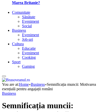
Marea Britanie?
Comunitate
Sănătate
Eveniment
Social
Business
Eveniment
Job-uri
Cultura
Educatie
Eveniment
Cooking
Sport
Gaming
You are at:
Home
»
Business
»
Semnificația muncii: Motivarea
esențială pentru angajații români
Business
Semnificația muncii: