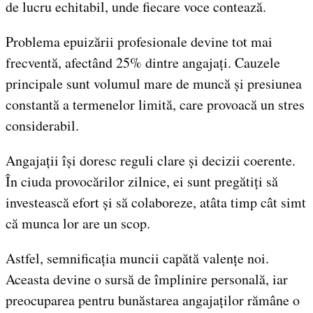
de lucru echitabil, unde fiecare voce contează.
Problema epuizării profesionale devine tot mai
frecventă, afectând 25% dintre angajați. Cauzele
principale sunt volumul mare de muncă și presiunea
constantă a termenelor limită, care provoacă un stres
considerabil.
Angajații își doresc reguli clare și decizii coerente.
În ciuda provocărilor zilnice, ei sunt pregătiți să
investească efort și să colaboreze, atâta timp cât simt
că munca lor are un scop.
Astfel, semnificația muncii capătă valențe noi.
Aceasta devine o sursă de împlinire personală, iar
preocuparea pentru bunăstarea angajaților rămâne o