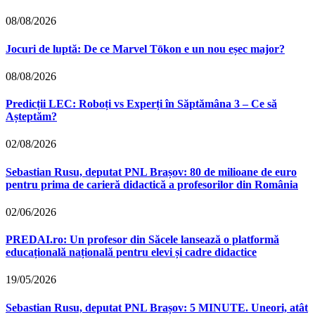
08/08/2026
Jocuri de luptă: De ce Marvel Tōkon e un nou eșec major?
08/08/2026
Predicții LEC: Roboți vs Experți în Săptămâna 3 – Ce să
Așteptăm?
02/08/2026
Sebastian Rusu, deputat PNL Brașov: 80 de milioane de euro
pentru prima de carieră didactică a profesorilor din România
02/06/2026
PREDAI.ro: Un profesor din Săcele lansează o platformă
educațională națională pentru elevi și cadre didactice
19/05/2026
Sebastian Rusu, deputat PNL Brașov: 5 MINUTE. Uneori, atât