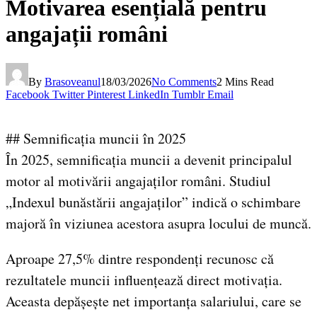
Motivarea esențială pentru
angajații români
By
Brasoveanul
18/03/2026
No Comments
2 Mins Read
Facebook
Twitter
Pinterest
LinkedIn
Tumblr
Email
## Semnificația muncii în 2025
În 2025, semnificația muncii a devenit principalul
motor al motivării angajaților români. Studiul
„Indexul bunăstării angajaților” indică o schimbare
majoră în viziunea acestora asupra locului de muncă.
Aproape 27,5% dintre respondenți recunosc că
rezultatele muncii influențează direct motivația.
Aceasta depășește net importanța salariului, care se