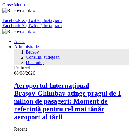
Close Menu
Facebook
X (Twitter)
Instagram
Facebook
X (Twitter)
Instagram
Acasă
Administratie
Braşov
Consiliul Judeţean
Din Judeţ
Featured
08/08/2026
Aeroportul Internațional
Brașov‑Ghimbav atinge pragul de 1
milion de pasageri: Moment de
referință pentru cel mai tânăr
aeroport al țării
Recent