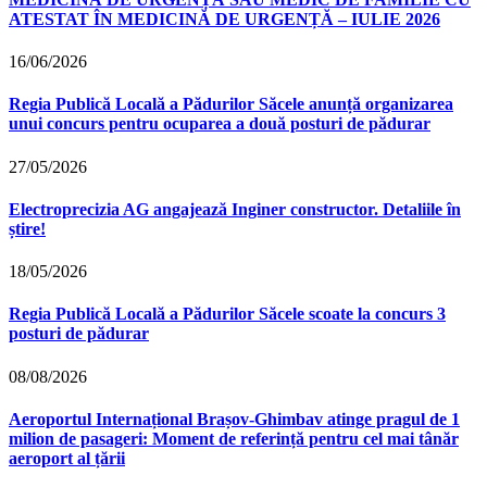
ATESTAT ÎN MEDICINĂ DE URGENȚĂ – IULIE 2026
16/06/2026
Regia Publică Locală a Pădurilor Săcele anunță organizarea
unui concurs pentru ocuparea a două posturi de pădurar
27/05/2026
Electroprecizia AG angajează Inginer constructor. Detaliile în
știre!
18/05/2026
Regia Publică Locală a Pădurilor Săcele scoate la concurs 3
posturi de pădurar
08/08/2026
Aeroportul Internațional Brașov‑Ghimbav atinge pragul de 1
milion de pasageri: Moment de referință pentru cel mai tânăr
aeroport al țării