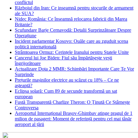
conflictul
Războiul din Iran: Ce inseamnă pentru stocurile de armament
ale SUA?
Nidec România: Ce înseamnă relocarea fabricii din Marea
Britanie?
Scufundare Barje Cernavodă: Detalii Surprinzătoare Despre
Operațiune
Incident parlamentar Kosovo: Ouăle care au zguduit scena
politică internațională
Strâmtoarea Ormuz: Cerințele Iranului pentru Statele Unite
Cancerul lui Joe Biden: Fiul său împărtășește vești
îngrijorătoare
Actualizare Dota 2 MMR: Schimbări Importante Care Te Vor
Surprinde
Prețurile mașinilor electrice au scăzut cu 18% – Ce ne
așteaptă?
Eclipsa solară: Cum 89 de secunde transformă un sat
european
Fustă Transparentă Charlize Theron: O Ținută Ce Stârnește
Controversa
Aeroportul Internațional Brașov‑Ghimbav atinge pragul de 1
milion de pasageri: Moment de referință pentru cel mai tânăr
aeroport al țării