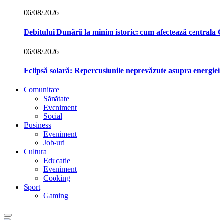
06/08/2026
Debitului Dunării la minim istoric: cum afectează central
06/08/2026
Eclipsă solară: Repercusiunile neprevăzute asupra energie
Comunitate
Sănătate
Eveniment
Social
Business
Eveniment
Job-uri
Cultura
Educatie
Eveniment
Cooking
Sport
Gaming