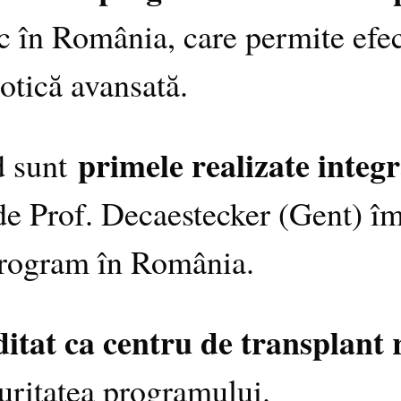
 în România, care permite efect
otică avansată.
primele realizate integ
d sunt
t de Prof. Decaestecker (Gent) 
program în România.
itat ca centru de transplant 
turitatea programului.