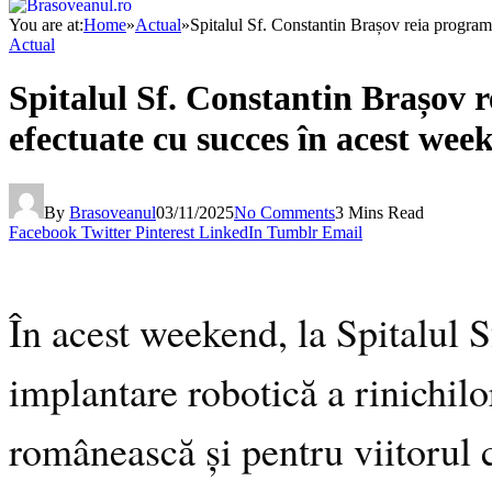
You are at:
Home
»
Actual
»
Spitalul Sf. Constantin Brașov reia program
Actual
Spitalul Sf. Constantin Brașov 
efectuate cu succes în acest wee
By
Brasoveanul
03/11/2025
No Comments
3 Mins Read
Facebook
Twitter
Pinterest
LinkedIn
Tumblr
Email
În acest weekend, la Spitalul S
implantare robotică a rinichil
românească și pentru viitorul 