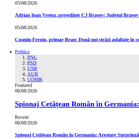
05/08/2026
Adrian Ioan Veștea, președinte CJ Brașov: Județul Brașov in
05/08/2026
Cosmin Feroiu, primar Bran: Două noi străzi asfaltate î
Politica
PNL
PSD
USR
AUR
UDMR
Featured
06/08/2026
Spionaj Cetățean Român în Germania: 
Recent
06/08/2026
Spionaj Cetățean Român în Germania: Arestare Surprinzăto