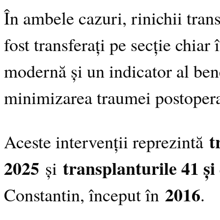
În ambele cazuri, rinichii tran
fost transferați pe secție chia
modernă și un indicator al bene
minimizarea traumei postopera
t
Aceste intervenții reprezintă
2025
transplanturile 41 și
și
2016
Constantin, început în
.