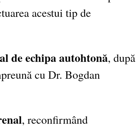
uarea acestui tip de
ral de echipa autohtonă
, după
împreună cu Dr. Bogdan
renal
, reconfirmând