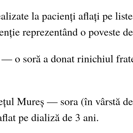
alizate la pacienți aflați pe list
enție reprezentând o poveste de 
 soră a donat rinichiul fratelu
l Mureș — sora (în vârstă de 
flat pe dializă de 3 ani.