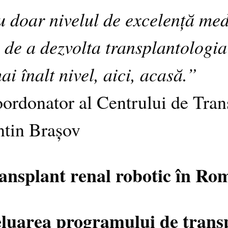
u doar nivelul de excelență med
m de a dezvolta transplantolog
ai înalt nivel, aici, acasă.”
oordonator al Centrului de Tran
ntin Brașov
ansplant renal robotic în Ro
eluarea programului de transp