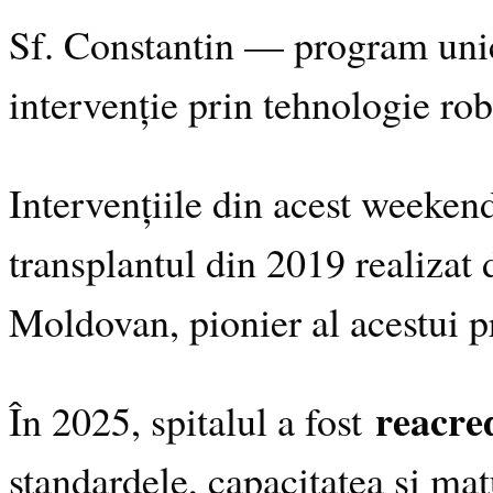
Sf. Constantin — program unic
intervenție prin tehnologie rob
Intervențiile din acest weeken
transplantul din 2019 realiza
Moldovan, pionier al acestui 
reacred
În 2025, spitalul a fost
standardele, capacitatea și ma