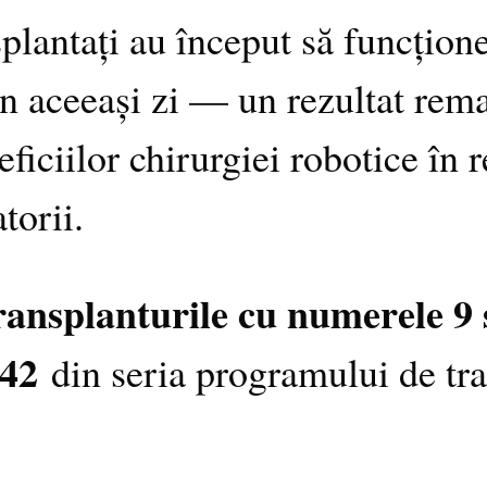
splantați au început să funcțion
r în aceeași zi — un rezultat rem
ficiilor chirurgiei robotice în 
torii.
ransplanturile cu numerele 9 
 42
din seria programului de tran