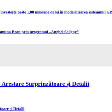
vestește peste 1,88 milioane de lei în modernizarea sistemului GIS 
n comuna Bran prin programul „Anghel Saligny”
Arestare Surprinzătoare și Detalii
are și Detalii