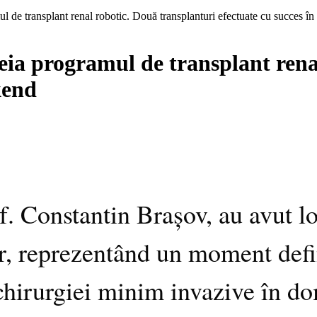
ul de transplant renal robotic. Două transplanturi efectuate cu succes î
reia programul de transplant rena
kend
f. Constantin Brașov, au avut l
or, reprezentând un moment def
chirurgiei minim invazive în do