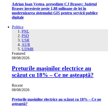
Adrian Ioan Veștea, președinte CJ Brașov: Județul
Brașov investește peste 1,88 milioane de lei în
modernizarea sistemului GIS pentru servicii publice
digitale
Politica
PNL
PSD
USR
AUR
UDMR
Featured
08/08/2026
Prețurile mașinilor electrice au
scăzut cu 18% – Ce ne așteaptă?
Recent
08/08/2026
Prețurile mașinilor electrice au scăzut cu 18% – Ce ne
așteaptă?