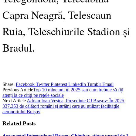
Capra Neagră, Telescaun
Ruia, Teleschiurile Stadion și
Bradul.
Share.
Facebook
Twitter
Pinterest
LinkedIn
Tumblr
Email
Previous Article
Top 10 minciuni în 2025 sau cum trebuie să fiți
atenți la ce citiți pe rețele sociale
Next Article
Adrian Ioan Veștea, Președinte CJ Brașov: În 2025,
337.353 de călători români și străini care au utilizat facilitățile
aeroportului Brașov
Related
Posts
Aeroportul Internațional Brașov‑Ghimbav atinge pragul de 1