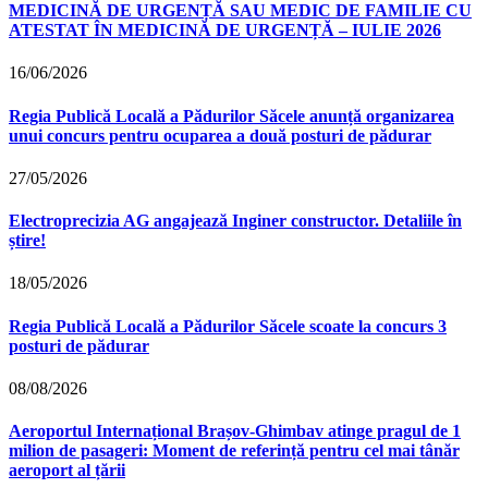
MEDICINĂ DE URGENȚĂ SAU MEDIC DE FAMILIE CU
ATESTAT ÎN MEDICINĂ DE URGENȚĂ – IULIE 2026
16/06/2026
Regia Publică Locală a Pădurilor Săcele anunță organizarea
unui concurs pentru ocuparea a două posturi de pădurar
27/05/2026
Electroprecizia AG angajează Inginer constructor. Detaliile în
știre!
18/05/2026
Regia Publică Locală a Pădurilor Săcele scoate la concurs 3
posturi de pădurar
08/08/2026
Aeroportul Internațional Brașov‑Ghimbav atinge pragul de 1
milion de pasageri: Moment de referință pentru cel mai tânăr
aeroport al țării