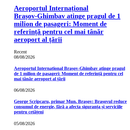
Aeroportul Internațional
Brașov‑Ghimbav atinge pragul de 1
milion de pasageri: Moment de
referință pentru cel mai tânăr
aeroport al țării
Recent
08/08/2026
Aeroportul Internațional Brașov‑Ghimbav atinge pragul
de 1 milion de pasageri: Moment de referință pentru cel
mai tânăr aeroport al țării
06/08/2026
George Scripcaru, primar Mun. Brașov: Brașovul reduce
consumul de energie, fără a afecta siguranța și serviciile
pentru cetățeni
05/08/2026