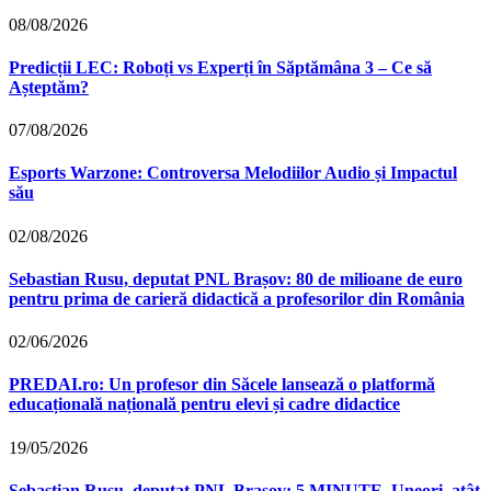
08/08/2026
Predicții LEC: Roboți vs Experți în Săptămâna 3 – Ce să
Așteptăm?
07/08/2026
Esports Warzone: Controversa Melodiilor Audio și Impactul
său
02/08/2026
Sebastian Rusu, deputat PNL Brașov: 80 de milioane de euro
pentru prima de carieră didactică a profesorilor din România
02/06/2026
PREDAI.ro: Un profesor din Săcele lansează o platformă
educațională națională pentru elevi și cadre didactice
19/05/2026
Sebastian Rusu, deputat PNL Brașov: 5 MINUTE. Uneori, atât