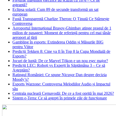
Prețurile mașinilor electrice au scăzut cu 18% – Ce ne
așteaptă?
Eclipsa solară: Cum 89 de secunde transformă un sat
european
Fustă Transparentă Charlize Theron: O Ținută Ce Stârnește
Controversa
Aeroportul Internațional Brașov‑Ghimbav atinge pragul de 1
milion de pasageri: Moment de referință pentru cel mai tânăr
aeroport al țării
Gambling în esports: Extinderea Oddin și Măsurile BIG
pentru Viitor
Predicții Tekken 8: Cine va fi în Top 8 la Cupa Mondială de
Esports?
Jocuri de luptă: De ce Marvel Tōkon e un nou eșec major?
Predicții LEC: Roboți vs Experți în Săptămâna 3 – Ce să
Așteptăm?
Ratingul României: Ce spune Nicușor Dan despre decizia
Moody’s?
Esports Warzone: Controversa Melodiilor Audio și Impactul
său
Centrala nucleară Cernavodă: De ce a fost oprită în mai 2026?
Sistem e-Terra: Ce să aștepți în primele zile de funcționare