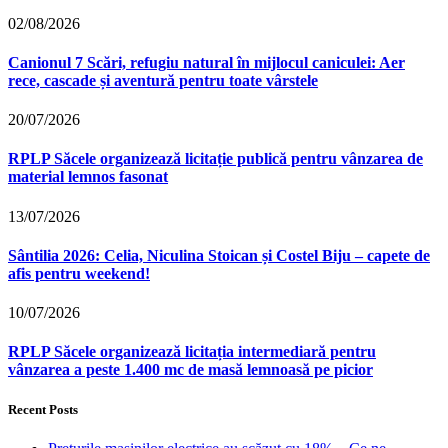
02/08/2026
Canionul 7 Scări, refugiu natural în mijlocul caniculei: Aer
rece, cascade și aventură pentru toate vârstele
20/07/2026
RPLP Săcele organizează licitație publică pentru vânzarea de
material lemnos fasonat
13/07/2026
Sântilia 2026: Celia, Niculina Stoican și Costel Biju – capete de
afis pentru weekend!
10/07/2026
RPLP Săcele organizează licitația intermediară pentru
vânzarea a peste 1.400 mc de masă lemnoasă pe picior
Recent Posts