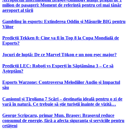
milion de pasageri: Moment de referință pentru cel mai tânăr
aeroport al țării
Gambling în esports: Extinderea Oddin și Măsurile BIG pentru
Viitor
Predicții Tekken 8: Cine va fi în Top 8 la Cupa Mondială de
Esports?
Jocuri de luptă: De ce Marvel Tōkon e un nou eșec major?
Predicții LEC: Roboți vs Experți în Săptămâna 3 – Ce să
Așteptăm?
Esports Warzone: Controversa Melodiilor Audio și Impactul
său
Canionul și Tiroliana 7 Scări – destinația ideală pentru o zi de
vară în natură. Ce trebuie să știe turiștii înainte de vizită…
George Scripcaru, primar Mun. Brașov: Brașovul reduce
consumul de energie, fără a afecta siguranța și serviciile pentru
cetățeni