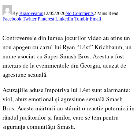
By
Brasoveanul
12/05/2026
No Comments
2 Mins Read
Facebook
Twitter
Pinterest
LinkedIn
Tumblr
Email
Controversele din lumea jocurilor video au atins un
nou apogeu cu cazul lui Ryan “L4st” Krichbaum, un
nume asociat cu Super Smash Bros. Acesta a fost
interzis de la evenimentele din Georgia, acuzat de
agresiune sexuală.
Acuzațiile aduse împotriva lui L4st sunt alarmante:
viol, abuz emoțional și agresiune sexuală Smash
Bros. Aceste mărturii au stârnit o reacție puternică în
rândul jucătorilor și fanilor, care se tem pentru
siguranța comunității Smash.