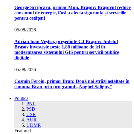
George Scripcaru, primar Mun. Brașov: Brașovul reduce
consumul de energie, fără a afecta siguranța și serviciile
pentru cetățeni
05/08/2026
Adrian Ioan Veștea, președinte CJ Brașov: Județul
Brașov investește peste 1,88 milioane de lei în
modernizarea sistemului GIS pentru servicii publice
digitale
05/08/2026
Cosmin Feroiu, primar Bran: Două noi străzi asfaltate în
comuna Bran prin programul „Anghel Saligny”
Politica
PNL
PSD
USR
AUR
UDMR
Featured