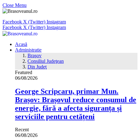
Close Menu
Facebook
X (Twitter)
Instagram
Facebook
X (Twitter)
Instagram
Acasă
Administratie
Braşov
Consiliul Judeţean
Din Judeţ
Featured
06/08/2026
George Scripcaru, primar Mun.
Brașov: Brașovul reduce consumul de
energie, fără a afecta siguranța și
serviciile pentru cetățeni
Recent
06/08/2026