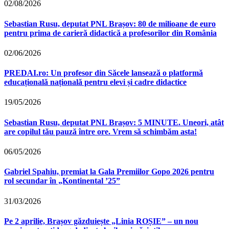
02/08/2026
Sebastian Rusu, deputat PNL Brașov: 80 de milioane de euro
pentru prima de carieră didactică a profesorilor din România
02/06/2026
PREDAI.ro: Un profesor din Săcele lansează o platformă
educațională națională pentru elevi și cadre didactice
19/05/2026
Sebastian Rusu, deputat PNL Brașov: 5 MINUTE. Uneori, atât
are copilul tău pauză între ore. Vrem să schimbăm asta!
06/05/2026
Gabriel Spahiu, premiat la Gala Premiilor Gopo 2026 pentru
rol secundar în „Kontinental ’25”
31/03/2026
Pe 2 aprilie, Brașov găzduiește „Linia ROȘIE” – un nou