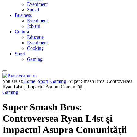
Eveniment
Social
Business
Eveniment
Job-uri
Cultura
Educatie
Eveniment
Cooking
Sport
Gaming
You are at:
Home
»
Sport
»
Gaming
»
Super Smash Bros: Controversea
Ryan L4st și Impactul Asupra Comunității
Gaming
Super Smash Bros:
Controversea Ryan L4st și
Impactul Asupra Comunității