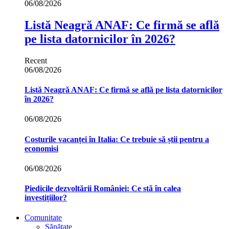
06/08/2026
Listă Neagră ANAF: Ce firmă se află
pe lista datornicilor în 2026?
Recent
06/08/2026
Listă Neagră ANAF: Ce firmă se află pe lista datornicilor
în 2026?
06/08/2026
Costurile vacanței în Italia: Ce trebuie să știi pentru a
economisi
06/08/2026
Piedicile dezvoltării României: Ce stă în calea
investițiilor?
Comunitate
Sănătate