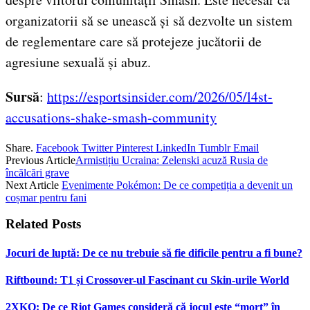
organizatorii să se unească și să dezvolte un sistem
de reglementare care să protejeze jucătorii de
agresiune sexuală și abuz.
Sursă
:
https://esportsinsider.com/2026/05/l4st-
accusations-shake-smash-community
Share.
Facebook
Twitter
Pinterest
LinkedIn
Tumblr
Email
Previous Article
Armistițiu Ucraina: Zelenski acuză Rusia de
încălcări grave
Next Article
Evenimente Pokémon: De ce competiția a devenit un
coșmar pentru fani
Related
Posts
Jocuri de luptă: De ce nu trebuie să fie dificile pentru a fi bune?
Riftbound: T1 și Crossover-ul Fascinant cu Skin-urile World
2XKO: De ce Riot Games consideră că jocul este “mort” în