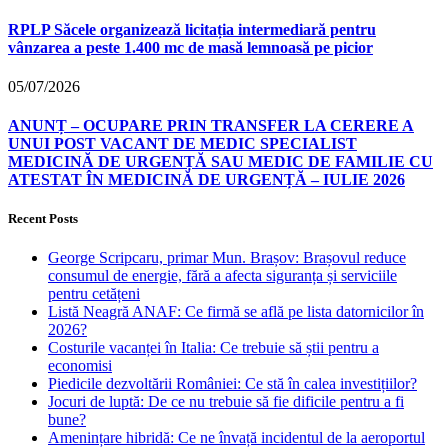
RPLP Săcele organizează licitația intermediară pentru
vânzarea a peste 1.400 mc de masă lemnoasă pe picior
05/07/2026
ANUNȚ – OCUPARE PRIN TRANSFER LA CERERE A
UNUI POST VACANT DE MEDIC SPECIALIST
MEDICINĂ DE URGENȚĂ SAU MEDIC DE FAMILIE CU
ATESTAT ÎN MEDICINĂ DE URGENȚĂ – IULIE 2026
Recent Posts
George Scripcaru, primar Mun. Brașov: Brașovul reduce
consumul de energie, fără a afecta siguranța și serviciile
pentru cetățeni
Listă Neagră ANAF: Ce firmă se află pe lista datornicilor în
2026?
Costurile vacanței în Italia: Ce trebuie să știi pentru a
economisi
Piedicile dezvoltării României: Ce stă în calea investițiilor?
Jocuri de luptă: De ce nu trebuie să fie dificile pentru a fi
bune?
Amenințare hibridă: Ce ne învață incidentul de la aeroportul