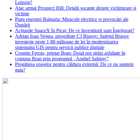
Leipzig?
Atac armat Prospect Hill: Detalii șocante despre victimizare și
victime
Piața energiei Bulgaria: Miracole electrice și provocări ale
Dunării
Acțiunile SpaceX în Picaj: De ce Investitorii sunt Îngrijorați?
Adrian Ioan Veștea, președinte CJ Brașov: Județul Brașov
investește peste 1,88 milioane de lei în modernizarea
sistemului GIS pentru servicii publice digitale
Cosmin Feroiu, primar Bran: Două noi străzi asfaltate în
comuna Bran prin programul „Anghel Saligny”
Pregătirea orașelor pentru căldura extremă: De ce nu suntem
gata?