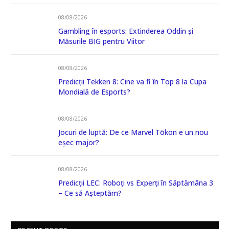
08/08/2026
Gambling în esports: Extinderea Oddin și
Măsurile BIG pentru Viitor
08/08/2026
Predicții Tekken 8: Cine va fi în Top 8 la Cupa
Mondială de Esports?
08/08/2026
Jocuri de luptă: De ce Marvel Tōkon e un nou
eșec major?
08/08/2026
Predicții LEC: Roboți vs Experți în Săptămâna 3
– Ce să Așteptăm?