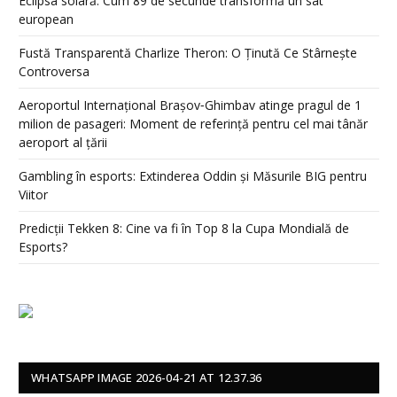
Eclipsa solară: Cum 89 de secunde transformă un sat
european
Fustă Transparentă Charlize Theron: O Ținută Ce Stârnește
Controversa
Aeroportul Internațional Brașov‑Ghimbav atinge pragul de 1
milion de pasageri: Moment de referință pentru cel mai tânăr
aeroport al țării
Gambling în esports: Extinderea Oddin și Măsurile BIG pentru
Viitor
Predicții Tekken 8: Cine va fi în Top 8 la Cupa Mondială de
Esports?
WHATSAPP IMAGE 2026-04-21 AT 12.37.36