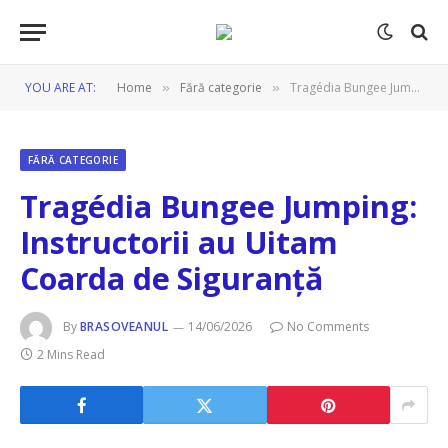
YOU ARE AT:
Home
Fără categorie
Tragédia Bungee Jumping: Instructorii au Uitam Coarda de Siguranță
»
»
FĂRĂ CATEGORIE
Tragédia Bungee Jumping:
Instructorii au Uitam
Coarda de Siguranță
By
BRASOVEANUL
14/06/2026
No Comments
2 Mins Read