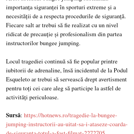
importanța siguranței în sporturi extreme și a
necesității de a respecta procedurile de siguranță.
Fiecare salt ar trebui să fie realizat cu un nivel
ridicat de precauție și profesionalism din partea
instructorilor bungee jumping.
Locul tragediei continuă să fie popular printre
iubitorii de adrenaline, însă incidentul de la Podul
Esqueleto ar trebui să servească drept avertisment
pentru toți cei care aleg să participe la astfel de
activități periculoase.
Sursă
:
https://hotnews.ro/tragedie-la-bungee-
jumping-instructorii-au-uitat-sa-i-ataseze-coarda-
de-siguranta-totul-a-fost-filmat-2272705