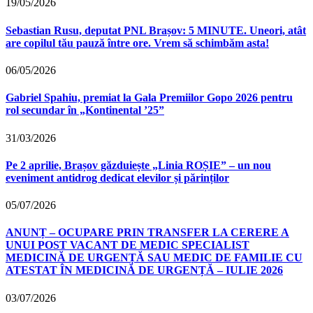
19/05/2026
Sebastian Rusu, deputat PNL Brașov: 5 MINUTE. Uneori, atât
are copilul tău pauză între ore. Vrem să schimbăm asta!
06/05/2026
Gabriel Spahiu, premiat la Gala Premiilor Gopo 2026 pentru
rol secundar în „Kontinental ’25”
31/03/2026
Pe 2 aprilie, Brașov găzduiește „Linia ROȘIE” – un nou
eveniment antidrog dedicat elevilor și părinților
05/07/2026
ANUNȚ – OCUPARE PRIN TRANSFER LA CERERE A
UNUI POST VACANT DE MEDIC SPECIALIST
MEDICINĂ DE URGENȚĂ SAU MEDIC DE FAMILIE CU
ATESTAT ÎN MEDICINĂ DE URGENȚĂ – IULIE 2026
03/07/2026