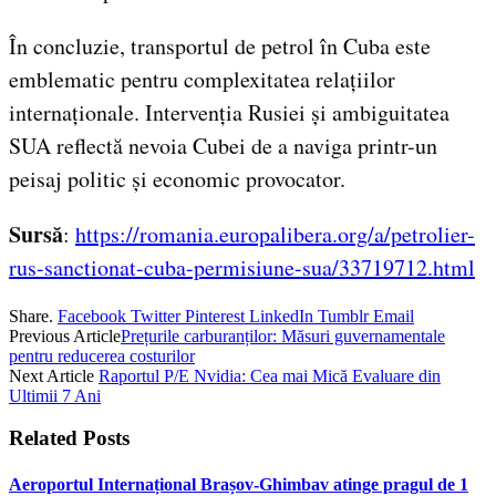
În concluzie, transportul de petrol în Cuba este
emblematic pentru complexitatea relațiilor
internaționale. Intervenția Rusiei și ambiguitatea
SUA reflectă nevoia Cubei de a naviga printr-un
peisaj politic și economic provocator.
Sursă
:
https://romania.europalibera.org/a/petrolier-
rus-sanctionat-cuba-permisiune-sua/33719712.html
Share.
Facebook
Twitter
Pinterest
LinkedIn
Tumblr
Email
Previous Article
Prețurile carburanților: Măsuri guvernamentale
pentru reducerea costurilor
Next Article
Raportul P/E Nvidia: Cea mai Mică Evaluare din
Ultimii 7 Ani
Related
Posts
Aeroportul Internațional Brașov‑Ghimbav atinge pragul de 1