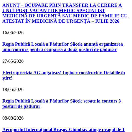
ANUNȚ – OCUPARE PRIN TRANSFER LA CERERE A
UNUI POST VACANT DE MEDIC SPECIALIST
MEDICINĂ DE URGENȚĂ SAU MEDIC DE FAMILIE CU
ATESTAT ÎN MEDICINĂ DE URGENȚĂ – IULIE 2026
16/06/2026
Regia Publică Locală a Pădurilor Săcele anunță organizarea
unui concurs pentru ocuparea a două posturi de pădurar
27/05/2026
Electroprecizia AG angajează Inginer constructor. Detaliile în
știre!
18/05/2026
Regia Publică Locală a Pădurilor Săcele scoate la concurs 3
posturi de pădurar
08/08/2026
Aeroportul Internațional Brașov‑Ghimbav atinge pragul de 1