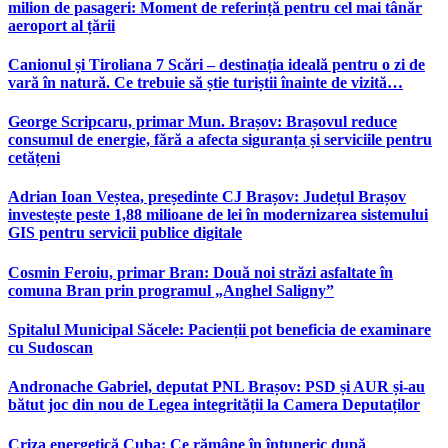
milion de pasageri: Moment de referință pentru cel mai tânăr
aeroport al țării
Canionul și Tiroliana 7 Scări – destinația ideală pentru o zi de
vară în natură. Ce trebuie să știe turiștii înainte de vizită…
George Scripcaru, primar Mun. Brașov: Brașovul reduce
consumul de energie, fără a afecta siguranța și serviciile pentru
cetățeni
Adrian Ioan Veștea, președinte CJ Brașov: Județul Brașov
investește peste 1,88 milioane de lei în modernizarea sistemului
GIS pentru servicii publice digitale
Cosmin Feroiu, primar Bran: Două noi străzi asfaltate în
comuna Bran prin programul „Anghel Saligny”
Spitalul Municipal Săcele: Pacienții pot beneficia de examinare
cu Sudoscan
Andronache Gabriel, deputat PNL Brașov: PSD și AUR și-au
bătut joc din nou de Legea integrității la Camera Deputaților
Criza energetică Cuba: Ce rămâne în întuneric după