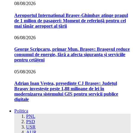
08/08/2026
Aeroportul Internațional Brașov‑Ghimbav atinge pragul
de 1 milion de pasageri: Moment de referință pentru cel
mai tânăr aeroport al țării
06/08/2026
George Scripcaru, primar Mun. Brașov: Brașovul reduce
consumul de energie, fără a afecta siguranța și serviciile
pentru cetățeni
05/08/2026
Adrian Ioan Veștea, președinte CJ Brașov: Județul
Brașov investește peste 1,88 milioane de lei în
modernizarea sistemului GIS pentru servicii publice
digitale
Politica
PNL
PSD
USR
AUR