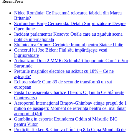
Recent Posts
Nidec România: Ce înseamnă relocarea fabricii din Marea
Britanie?
Scufundare Barje Cernavodă: Detalii Surprinzătoare Despre
Operațiune
Incident parlamentar Kosovo: Ouăle care au zguduit scena
politică internațională
Strâmtoarea Ormuz: Cerințele Iranului pentru Statele Unite
Cancerul lui Joe Biden: Fiul său împărtășește vești
îngrijorătoare
Actualizare Dota 2 MMR: Schimbări Importante Care Te Vor
Surprinde
Prețurile mașinilor electrice au scăzut cu 18% – Ce ne
așteaptă?
Eclipsa solară: Cum 89 de secunde transformă un sat
european
Fustă Transparentă Charlize Theron: O Ținută Ce Stârnește
Controversa
Aeroportul Internațional Brașov‑Ghimbav atinge pragul de 1
milion de pasageri: Moment de referință pentru cel mai tânăr
aeroport al țării
Gambling în esports: Extinderea Oddin și Măsurile BIG
pentru Viitor
Predicții Tekken 8: Cine va fi în Top 8 la Cupa Mondială de