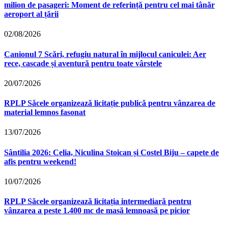
milion de pasageri: Moment de referință pentru cel mai tânăr
aeroport al țării
02/08/2026
Canionul 7 Scări, refugiu natural în mijlocul caniculei: Aer
rece, cascade și aventură pentru toate vârstele
20/07/2026
RPLP Săcele organizează licitație publică pentru vânzarea de
material lemnos fasonat
13/07/2026
Sântilia 2026: Celia, Niculina Stoican și Costel Biju – capete de
afis pentru weekend!
10/07/2026
RPLP Săcele organizează licitația intermediară pentru
vânzarea a peste 1.400 mc de masă lemnoasă pe picior