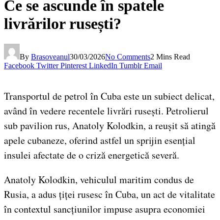
Ce se ascunde în spatele
livrărilor rusești?
By
Brasoveanul
30/03/2026
No Comments
2 Mins Read
Facebook
Twitter
Pinterest
LinkedIn
Tumblr
Email
Transportul de petrol în Cuba este un subiect delicat,
având în vedere recentele livrări rusești. Petrolierul
sub pavilion rus, Anatoly Kolodkin, a reușit să atingă
apele cubaneze, oferind astfel un sprijin esențial
insulei afectate de o criză energetică severă.
Anatoly Kolodkin, vehiculul maritim condus de
Rusia, a adus țiței rusesc în Cuba, un act de vitalitate
în contextul sancțiunilor impuse asupra economiei