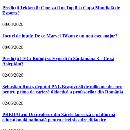
Predicții Tekken 8: Cine va fi în Top 8 la Cupa Mondială de
Esports?
08/08/2026
Jocuri de luptă: De ce Marvel Tōkon e un nou eșec major?
08/08/2026
Predicții LEC: Roboți vs Experți în Săptămâna 3 – Ce să
Așteptăm?
02/08/2026
Sebastian Rusu, deputat PNL Brașov: 80 de milioane de euro
pentru prima de carieră didactică a profesorilor din România
02/06/2026
PREDAI.ro: Un profesor din Săcele lansează o platformă
educațională națională pentru elevi și cadre didactice