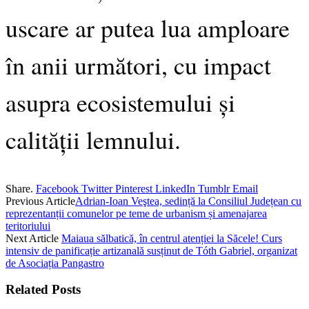
uscare ar putea lua amploare
în anii următori, cu impact
asupra ecosistemului și
calității lemnului.
Share.
Facebook
Twitter
Pinterest
LinkedIn
Tumblr
Email
Previous Article
Adrian-Ioan Veştea, sedință la Consiliul Județean cu
reprezentanții comunelor pe teme de urbanism și amenajarea
teritoriului
Next Article
Maiaua sălbatică, în centrul atenției la Săcele! Curs
intensiv de panificație artizanală susținut de Tóth Gabriel, organizat
de Asociația Pangastro
Related
Posts