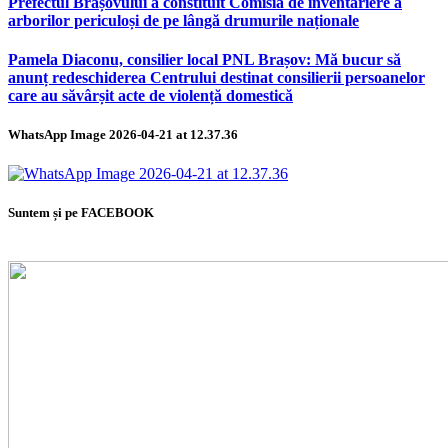
Prefectul Brașovului a constituit Comisia de inventariere a
arborilor periculoși de pe lângă drumurile naționale
Pamela Diaconu, consilier local PNL Brașov: Mă bucur să
anunț redeschiderea Centrului destinat consilierii persoanelor
care au săvârșit acte de violență domestică
WhatsApp Image 2026-04-21 at 12.37.36
Suntem și pe FACEBOOK