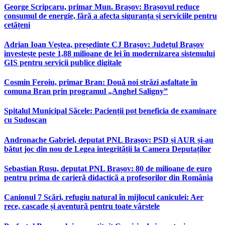
George Scripcaru, primar Mun. Brașov: Brașovul reduce
consumul de energie, fără a afecta siguranța și serviciile pentru
cetățeni
Adrian Ioan Veștea, președinte CJ Brașov: Județul Brașov
investește peste 1,88 milioane de lei în modernizarea sistemului
GIS pentru servicii publice digitale
Cosmin Feroiu, primar Bran: Două noi străzi asfaltate în
comuna Bran prin programul „Anghel Saligny”
Spitalul Municipal Săcele: Pacienții pot beneficia de examinare
cu Sudoscan
Andronache Gabriel, deputat PNL Brașov: PSD și AUR și-au
bătut joc din nou de Legea integrității la Camera Deputaților
Sebastian Rusu, deputat PNL Brașov: 80 de milioane de euro
pentru prima de carieră didactică a profesorilor din România
Canionul 7 Scări, refugiu natural în mijlocul caniculei: Aer
rece, cascade și aventură pentru toate vârstele