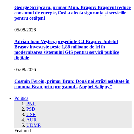
George Scripcaru, primar Mun. Brașov: Brașovul reduce
consumul de energie, fără a afecta siguranța și serviciile
pentru cetățeni
05/08/2026
Adrian Ioan Veștea, președinte CJ Brașov: Județul
Brașov investește peste 1,88 milioane de lei în
modernizarea sistemului GIS pentru servicii publice
digitale
05/08/2026
Cosmin Feroiu, primar Bran: Două noi străzi asfaltate în
comuna Bran prin programul „Anghel Saligny”
Politica
PNL
PSD
USR
AUR
UDMR
Featured