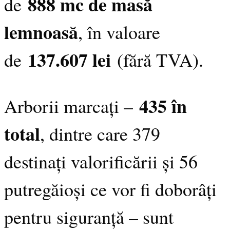
888 mc de masă
de
lemnoasă
, în valoare
137.607 lei
de
(fără TVA).
435 în
Arborii marcați –
total
, dintre care 379
destinați valorificării și 56
putregăioși ce vor fi doborâți
pentru siguranță – sunt