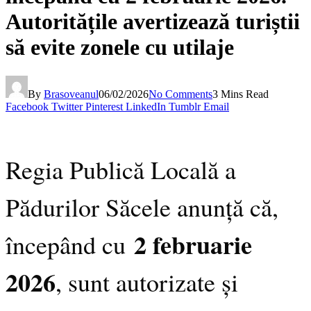
Autoritățile avertizează turiștii
să evite zonele cu utilaje
By
Brasoveanul
06/02/2026
No Comments
3 Mins Read
Facebook
Twitter
Pinterest
LinkedIn
Tumblr
Email
Regia Publică Locală a
Pădurilor Săcele anunță că,
2 februarie
începând cu
2026
, sunt autorizate și